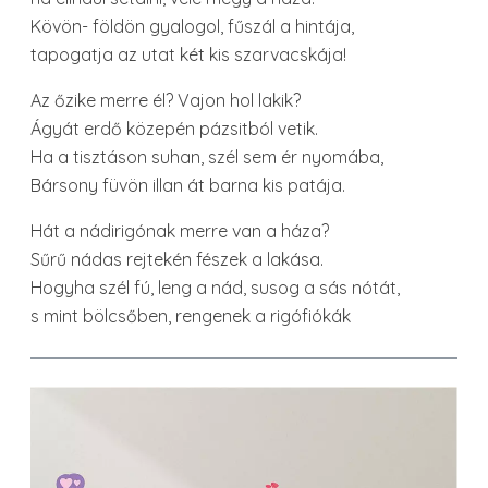
Kövön- földön gyalogol, fűszál a hintája,
tapogatja az utat két kis szarvacskája!
Az őzike merre él? Vajon hol lakik?
Ágyát erdő közepén pázsitból vetik.
Ha a tisztáson suhan, szél sem ér nyomába,
Bársony füvön illan át barna kis patája.
Hát a nádirigónak merre van a háza?
Sűrű nádas rejtekén fészek a lakása.
Hogyha szél fú, leng a nád, susog a sás nótát,
s mint bölcsőben, rengenek a rigófiókák