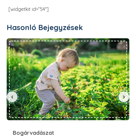
[widgetkit id=”54″]
Hasonló Bejegyzések
Bogárvadászat
Bogárvadászat