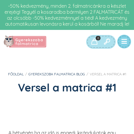
-50% kedvezmény, minden 2. falmatricánkra a készlet
erejéig! Tegyél a kosaradba bármilyen 2 FALMATRICÁT és
az olcsóbb -50% kedvezménnyel a tiéd! A kedvezmény
automatikusan levonásra kerül a kosárból! Ne maradj le!
0
FŐOLDAL
/
GYEREKSZOBA FALMATRICA BLOG
/
VERSEL A MATRICA #1
Versel a matrica #1
A hétvégén ha az idő is engedi, kiránduljatok egy