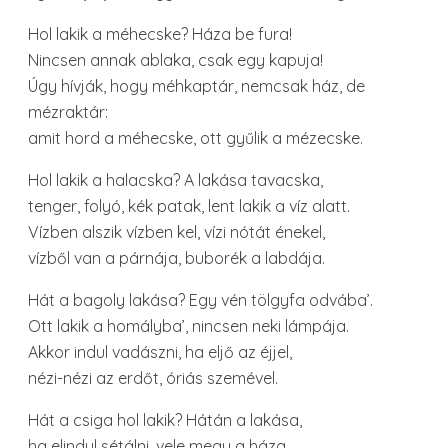
Hol lakik a méhecske? Háza be fura!
Nincsen annak ablaka, csak egy kapuja!
Úgy hívják, hogy méhkaptár, nemcsak ház, de
mézraktár:
amit hord a méhecske, ott gyűlik a mézecske.
Hol lakik a halacska? A lakása tavacska,
tenger, folyó, kék patak, lent lakik a víz alatt.
Vízben alszik vízben kel, vízi nótát énekel,
vízből van a párnája, buborék a labdája.
Hát a bagoly lakása? Egy vén tölgyfa odvába’.
Ott lakik a homályba’, nincsen neki lámpája.
Akkor indul vadászni, ha eljő az éjjel,
nézi-nézi az erdőt, óriás szemével.
Hát a csiga hol lakik? Hátán a lakása,
ha elindul sétálni, vele megy a háza.