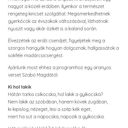
nagyot a közeli erdőben. Ilyenkor a természet
rengeteg kincset szolgáltat. Megismerkedhetnek
gyerkőcök az évszakok változásával, láthatnak
nyuszit vagy akár őzikét is a kaland során.
Élvezzétek az erdő csendjét, figyeljétek meg a
szorgos hangyák hogyan dolgoznak, hallgassátok a
sokféle madárcsicsergést.
Ajánlunk most ehhez a programhoz egy aranyos
verset Szabó Magdától:
Ki hol lakik
Hátán tarka csíkocska, hol lakik a gyíkocska?
Nem lakik az szobában, hanem kövek zugában,
ki-kipislog, nézeget, lesi a szép kék eget,
mert ha süt a napocska, napozik a gyíkocska.