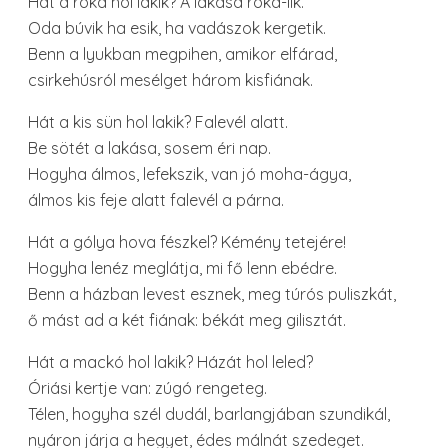
Hát a róka hol lakik? A lakása róka-lik.
Oda búvik ha esik, ha vadászok kergetik.
Benn a lyukban megpihen, amikor elfárad,
csirkehúsról mesélget három kisfiának.
Hát a kis sün hol lakik? Falevél alatt.
Be sötét a lakása, sosem éri nap.
Hogyha álmos, lefekszik, van jó moha-ágya,
álmos kis feje alatt falevél a párna.
Hát a gólya hova fészkel? Kémény tetejére!
Hogyha lenéz meglátja, mi fő lenn ebédre.
Benn a házban levest esznek, meg túrós puliszkát,
ő mást ad a két fiának: békát meg gilisztát.
Hát a mackó hol lakik? Házát hol leled?
Óriási kertje van: zúgó rengeteg.
Télen, hogyha szél dudál, barlangjában szundikál,
nyáron járja a hegyet, édes málnát szedeget.