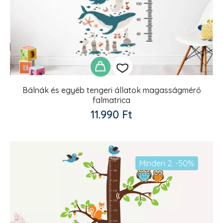
Bálnák és egyéb tengeri állatok magasságmérő
falmatrica
Kedvencekhez
11.990
Ft
adom
Minden 2. -50%