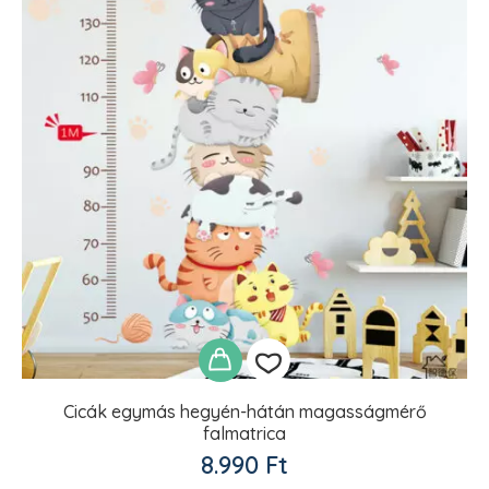
Cicák egymás hegyén-hátán magasságmérő
falmatrica
Kedvencekhez
8.990
Ft