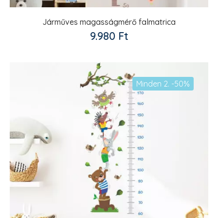
Járműves magasságmérő falmatrica
Kedvencekhez
9.980
Ft
adom
Minden 2. -50%