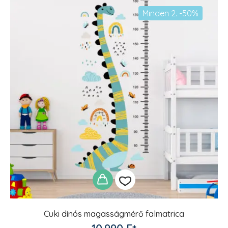
Minden 2. -50%
Cuki dínós magasságmérő falmatrica
Kedvencekhez