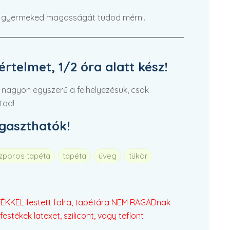
a gyermeked magasságát tudod mérni.
rtelmet, 1/2 óra alatt kész!
 nagyon egyszerű a felhelyezésük, csak
tod!
agaszthatók!
szporos tapéta
tapéta
üveg
tükör
KKEL festett falra, tapétára NEM RAGADnak
festékek latexet, szilicont, vagy teflont