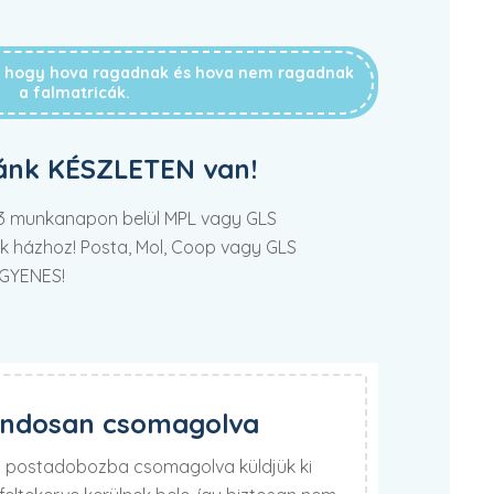
g, hogy hova ragadnak és hova nem ragadnak
a falmatricák.
ánk KÉSZLETEN van!
2-3 munkanapon belül MPL vagy GLS
tek házhoz! Posta, Mol, Coop vagy GLS
NGYENES!
ondosan csomagolva
lú postadobozba csomagolva küldjük ki