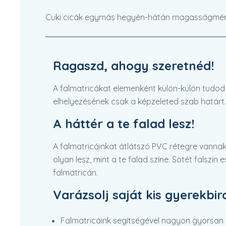
Cuki cicák egymás hegyén-hátán magasságmérő 
Ragaszd, ahogy szeretnéd!
A falmatricákat elemenként külön-külön tudod fe
elhelyezésének csak a képzeleted szab határt.
A háttér a te falad lesz!
A falmatricáinkat átlátszó PVC rétegre vannak
olyan lesz, mint a te falad színe. Sötét falszín
falmatricán.
Varázsolj saját kis gyerekbi
Falmatricáink segítségével nagyon gyorsan