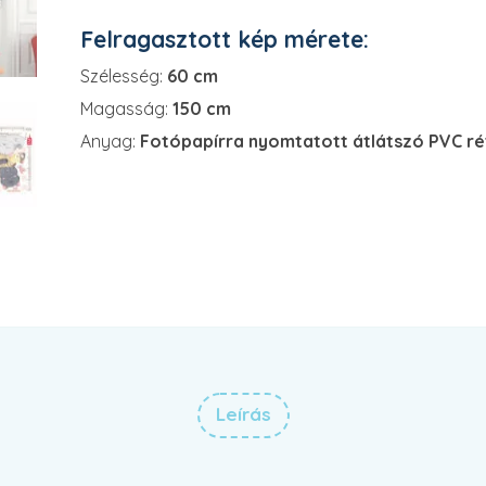
Felragasztott kép mérete:
Szélesség:
60 cm
Magasság:
150 cm
Anyag:
Fotópapírra nyomtatott átlátszó PVC r
Leírás