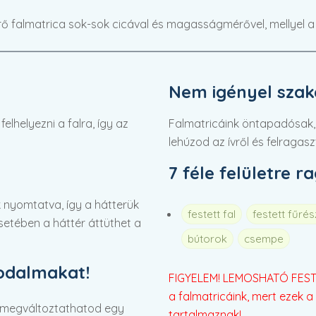
falmatrica sok-sok cicával és magasságmérővel, mellyel 
Nem igényel szaké
lhelyezni a falra, így az
Falmatricáink öntapadósak,
lehúzod az ívről és felragasz
7 féle felületre r
 nyomtatva, így a hátterük
festett fal
festett fűré
 esetében a háttér áttüthet a
bútorok
csempe
rodalmakat!
FIGYELEM! LEMOSHATÓ FESTÉ
a falmatricáink, mert ezek a 
 megváltoztathatod egy
tartalmaznak!