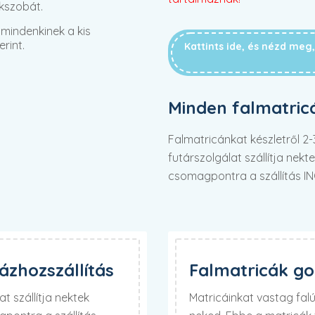
kszobát.
mindenkinek a kis
rint.
Kattints ide, és nézd me
Minden falmatric
Falmatricánkat készletről 
futárszolgálat szállítja nek
csomagpontra a szállítás I
zhozszállítás
Falmatricák g
t szállítja nektek
Matricáinkat vastag fa