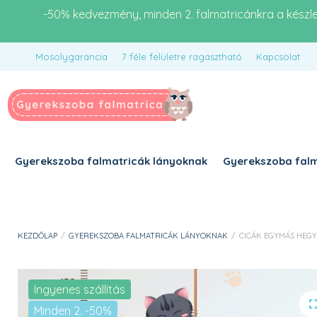
-50% kedvezmény, minden 2. falmatricánkra a készl
Mosolygarancia
7 féle felületre ragasztható
Kapcsolat
Gyerekszoba falmatricák lányoknak
Gyerekszoba falm
KEZDŐLAP
/
GYEREKSZOBA FALMATRICÁK LÁNYOKNAK
/
CICÁK EGYMÁS HEG
Ingyenes szállítás
Minden 2. -50%