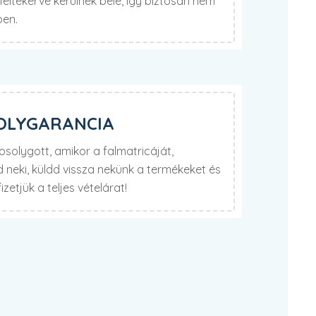
eltekerve kerülnek bele, így biztosan nem
ben.
OLYGARANCIA
olygott, amikor a falmatricáját,
neki, küldd vissza nekünk a termékeket és
izetjük a teljes vételárat!