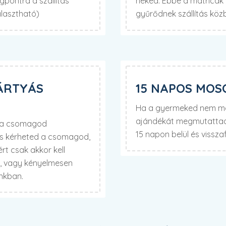
pontra a szállítás
neked. Ebbe a matricák f
álasztható)
gyűrődnek szállítás köz
ÁRTYÁS
15 NAPOS MOS
Ha a gyermeked nem mos
ajándékát megmutattad 
d a csomagod
15 napon belül és visszaf
is kérheted a csomagod,
t csak akkor kell
t, vagy kényelmesen
unkban.