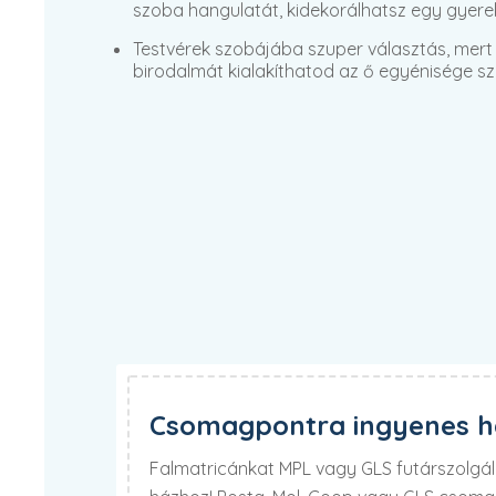
szoba hangulatát, kidekorálhatsz egy gyere
Testvérek szobájába szuper választás, mert 
birodalmát kialakíthatod az ő egyénisége sze
Csomagpontra ingyenes há
Falmatricánkat MPL vagy GLS futárszolgála