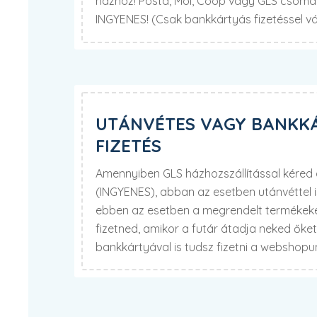
házhoz! Posta, Mol, Coop vagy GLS csomag
INGYENES! (Csak bankkártyás fizetéssel v
UTÁNVÉTES VAGY BANKK
FIZETÉS
Amennyiben GLS házhozszállítással kére
(INGYENES), abban az esetben utánvéttel 
ebben az esetben a megrendelt termékekér
fizetned, amikor a futár átadja neked őke
bankkártyával is tudsz fizetni a webshop