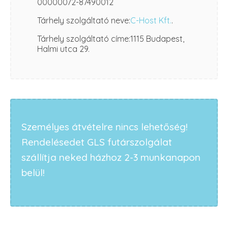
00000072-87490012
Tárhely szolgáltató neve:
C-Host Kft.
.
Tárhely szolgáltató címe:1115 Budapest,
Halmi utca 29.
Személyes átvételre nincs lehetőség!
Rendelésedet GLS futárszolgálat
szállítja neked házhoz 2-3 munkanapon
belül!