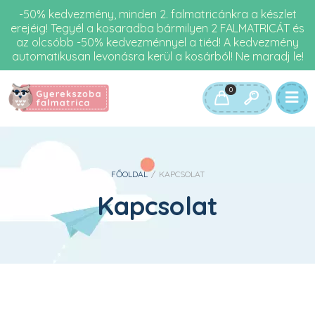
-50% kedvezmény, minden 2. falmatricánkra a készlet
erejéig! Tegyél a kosaradba bármilyen 2 FALMATRICÁT és
az olcsóbb -50% kedvezménnyel a tiéd! A kedvezmény
automatikusan levonásra kerül a kosárból! Ne maradj le!
0
FŐOLDAL
/
KAPCSOLAT
Kapcsolat