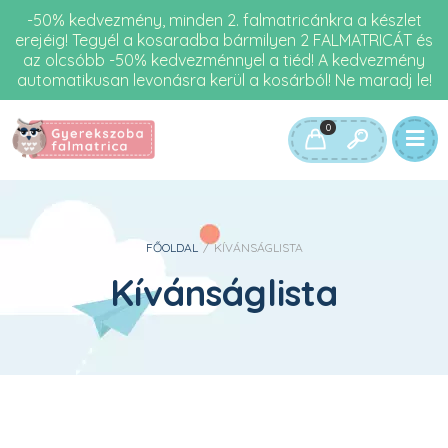
-50% kedvezmény, minden 2. falmatricánkra a készlet
erejéig! Tegyél a kosaradba bármilyen 2 FALMATRICÁT és
az olcsóbb -50% kedvezménnyel a tiéd! A kedvezmény
automatikusan levonásra kerül a kosárból! Ne maradj le!
0
FŐOLDAL
/
KÍVÁNSÁGLISTA
Kívánságlista