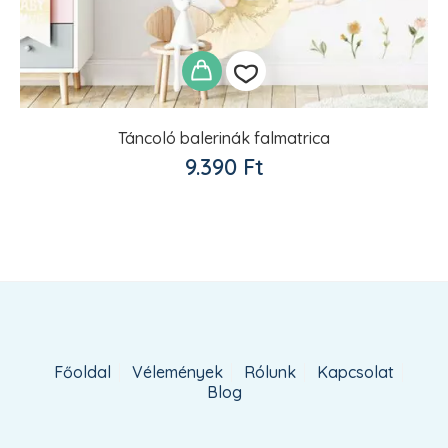
Táncoló balerinák falmatrica
Kedvencekhez
9.390
Ft
adom
Főoldal
Vélemények
Rólunk
Kapcsolat
Blog