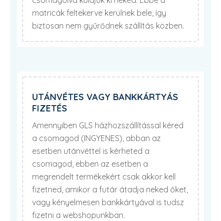
csomagolva küldjük ki neked. Ebbe a
matricák feltekerve kerülnek bele, így
biztosan nem gyűrődnek szállítás közben.
UTÁNVÉTES VAGY BANKKÁRTYÁS
FIZETÉS
Amennyiben GLS házhozszállítással kéred
a csomagod (INGYENES), abban az
esetben utánvéttel is kérheted a
csomagod, ebben az esetben a
megrendelt termékekért csak akkor kell
fizetned, amikor a futár átadja neked őket,
vagy kényelmesen bankkártyával is tudsz
fizetni a webshopunkban.