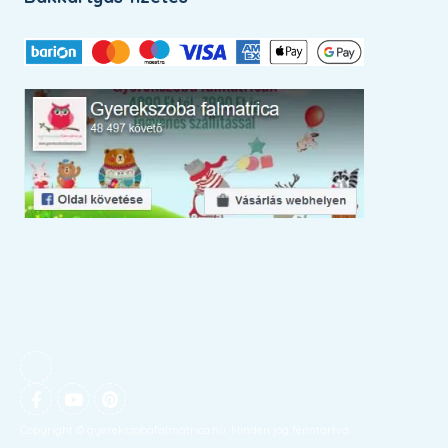
Copyright © gyerekszobafalmatrica.hu. Minden jog fenntartva.