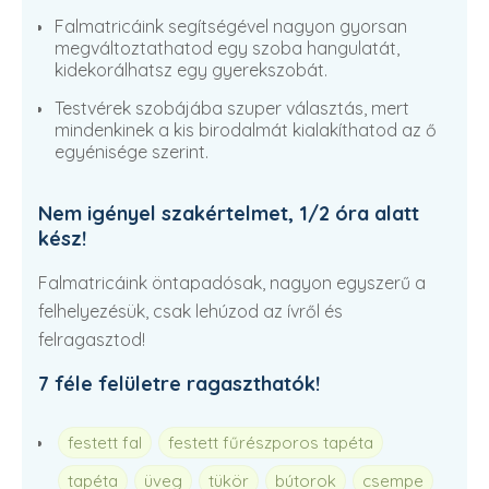
Falmatricáink segítségével nagyon gyorsan
megváltoztathatod egy szoba hangulatát,
kidekorálhatsz egy gyerekszobát.
Testvérek szobájába szuper választás, mert
mindenkinek a kis birodalmát kialakíthatod az ő
egyénisége szerint.
Nem igényel szakértelmet, 1/2 óra alatt
kész!
Falmatricáink öntapadósak, nagyon egyszerű a
felhelyezésük, csak lehúzod az ívről és
felragasztod!
7 féle felületre ragaszthatók!
festett fal
festett fűrészporos tapéta
tapéta
üveg
tükör
bútorok
csempe