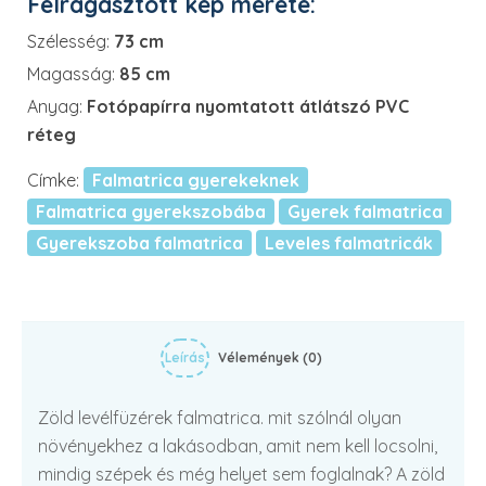
Felragasztott kép mérete:
Szélesség:
73 cm
Magasság:
85 cm
Anyag:
Fotópapírra nyomtatott átlátszó PVC
réteg
Címke:
Falmatrica gyerekeknek
Falmatrica gyerekszobába
Gyerek falmatrica
Gyerekszoba falmatrica
Leveles falmatricák
Leírás
Vélemények (0)
Zöld levélfüzérek falmatrica. mit szólnál olyan
növényekhez a lakásodban, amit nem kell locsolni,
mindig szépek és még helyet sem foglalnak? A zöld