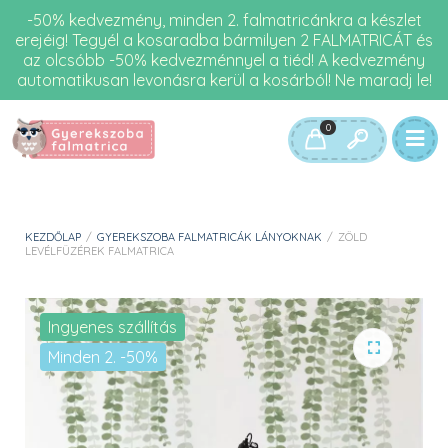
-50% kedvezmény, minden 2. falmatricánkra a készlet
erejéig! Tegyél a kosaradba bármilyen 2 FALMATRICÁT és
az olcsóbb -50% kedvezménnyel a tiéd! A kedvezmény
automatikusan levonásra kerül a kosárból! Ne maradj le!
0
KEZDŐLAP
/
GYEREKSZOBA FALMATRICÁK LÁNYOKNAK
/
ZÖLD
LEVÉLFÜZÉREK FALMATRICA
Ingyenes szállítás
Minden 2. -50%
🔍