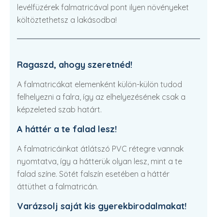
levélfüzérek falmatricával pont ilyen növényeket
költöztethetsz a lakásodba!
Ragaszd, ahogy szeretnéd!
A falmatricákat elemenként külön-külön tudod
felhelyezni a falra, így az elhelyezésének csak a
képzeleted szab határt.
A háttér a te falad lesz!
A falmatricáinkat átlátszó PVC rétegre vannak
nyomtatva, így a hátterük olyan lesz, mint a te
falad színe. Sötét falszín esetében a háttér
áttüthet a falmatricán.
Varázsolj saját kis gyerekbirodalmakat!