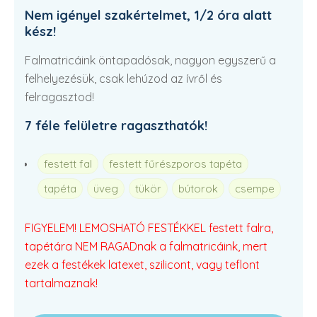
Nem igényel szakértelmet, 1/2 óra alatt
kész!
Falmatricáink öntapadósak, nagyon egyszerű a
felhelyezésük, csak lehúzod az ívről és
felragasztod!
7 féle felületre ragaszthatók!
festett fal
festett fűrészporos tapéta
tapéta
üveg
tükör
bútorok
csempe
FIGYELEM! LEMOSHATÓ FESTÉKKEL festett falra,
tapétára NEM RAGADnak a falmatricáink, mert
ezek a festékek latexet, szilicont, vagy teflont
tartalmaznak!