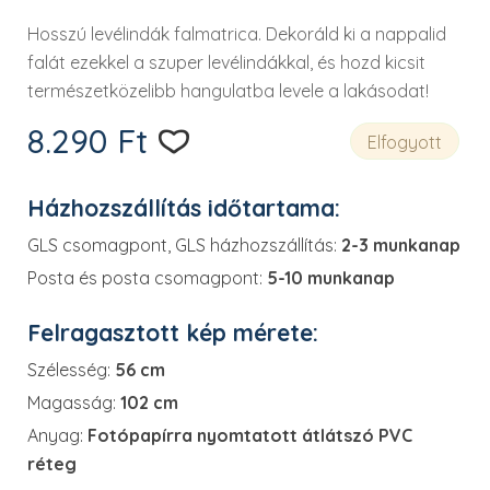
Hosszú levélindák falmatrica. Dekoráld ki a nappalid
falát ezekkel a szuper levélindákkal, és hozd kicsit
természetközelibb hangulatba levele a lakásodat!
8.290
Ft
Elfogyott
Házhozszállítás időtartama:
GLS csomagpont, GLS házhozszállítás:
2-3 munkanap
Posta és posta csomagpont:
5-10 munkanap
Felragasztott kép mérete:
Szélesség:
56 cm
Magasság:
102 cm
Anyag:
Fotópapírra nyomtatott átlátszó PVC
réteg