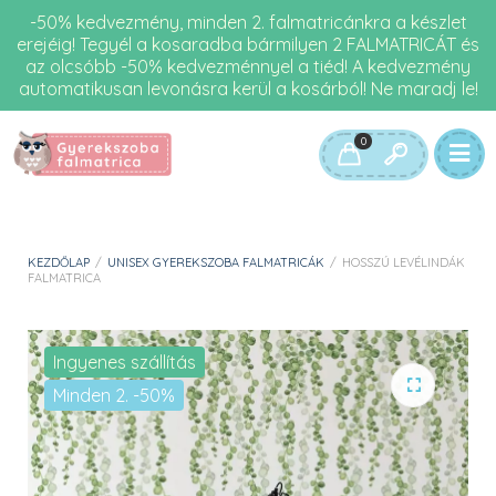
-50% kedvezmény, minden 2. falmatricánkra a készlet
erejéig! Tegyél a kosaradba bármilyen 2 FALMATRICÁT és
az olcsóbb -50% kedvezménnyel a tiéd! A kedvezmény
automatikusan levonásra kerül a kosárból! Ne maradj le!
0
KEZDŐLAP
/
UNISEX GYEREKSZOBA FALMATRICÁK
/
HOSSZÚ LEVÉLINDÁK
FALMATRICA
Ingyenes szállítás
Minden 2. -50%
🔍