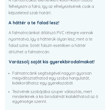
A falmatricákat elemenként külön-külön tudod
felhelyezni a falra, így az elhelyezésének csak a
képzeleted szab határt.
A háttér a te falad lesz!
A falmatricáinkat átlátszó PVC rétegre vannak
nyomtatva, így a hátterük olyan lesz, mint a te
falad színe. Sötét falszín esetében a háttér
áttüthet a falmatricán.
Varázsolj saját kis gyerekbirodalmakat!
Falmatricáink segítségével nagyon gyorsan
megváltoztathatod egy szoba hangulatát,
kidekorálhatsz egy gyerekszobát.
Testvérek szobájába szuper választás, mert
mindenkinek a kis birodalmát kialakíthatod az ő
egyénisége szerint.