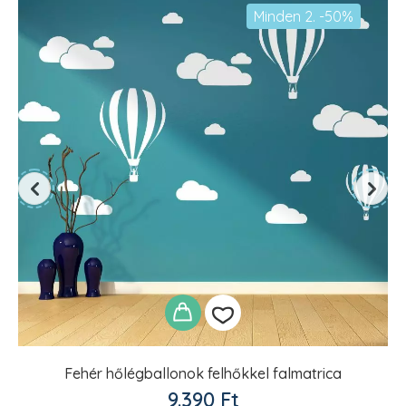
Minden 2. -50%
Fehér hőlégballonok felhőkkel falmatrica
Kedvencekhez
9.390
Ft