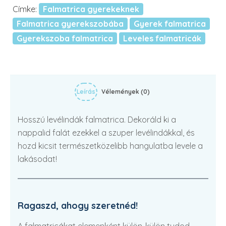
Címke:
Falmatrica gyerekeknek
Falmatrica gyerekszobába
Gyerek falmatrica
Gyerekszoba falmatrica
Leveles falmatricák
Leírás
Vélemények (0)
Hosszú levélindák falmatrica. Dekoráld ki a
nappalid falát ezekkel a szuper levélindákkal, és
hozd kicsit természetközelibb hangulatba levele a
lakásodat!
Ragaszd, ahogy szeretnéd!