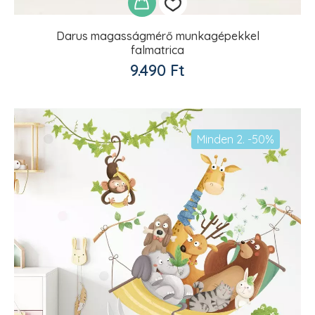
Darus magasságmérő munkagépekkel
falmatrica
Kedvencekhez
9.490
Ft
adom
Minden 2. -50%