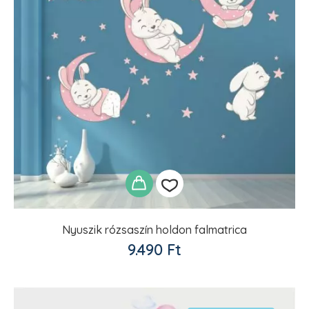
Nyuszik rózsaszín holdon falmatrica
Kedvencekhez
9.490
Ft
adom