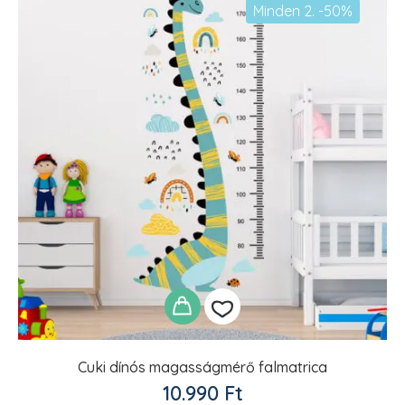
Minden 2. -50%
Cuki dínós magasságmérő falmatrica
Kedvencekhez
10.990
Ft