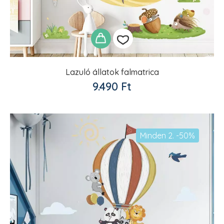
Lazuló állatok falmatrica
Kedvencekhez
9.490
Ft
adom
Minden 2. -50%