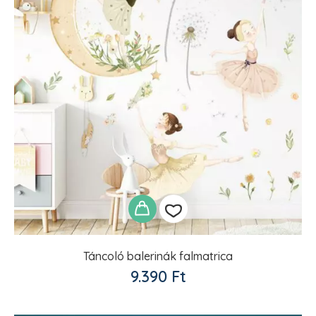
Táncoló balerinák falmatrica
Kedvencekhez
9.390
Ft
adom