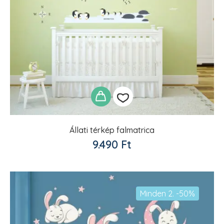
Állati térkép falmatrica
Kedvencekhez
9.490
Ft
adom
Minden 2. -50%