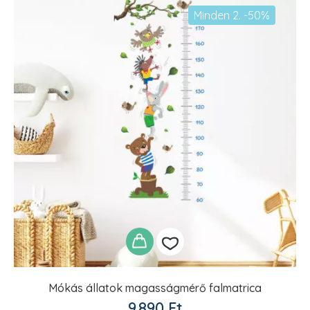
Minden 2. -50%
Mókás állatok magasságmérő falmatrica
Kedvencekhez
9.890
Ft