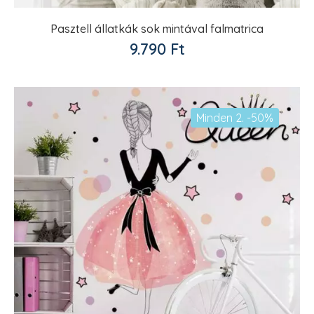
Pasztell állatkák sok mintával falmatrica
Kedvencekhez
9.790
Ft
adom
Minden 2. -50%