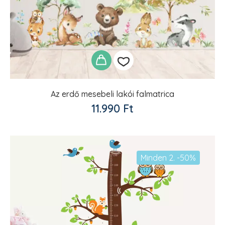
Az erdő mesebeli lakói falmatrica
Kedvencekhez
11.990
Ft
adom
Minden 2. -50%