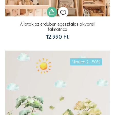
Állatok az erdőben egészfalas akvarell
falmatrica
Kedvencekhez
12.990
Ft
adom
Minden 2. -50%