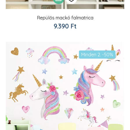
Repülős mackó falmatrica
Kedvencekhez
9.390
Ft
adom
Minden 2. -50%