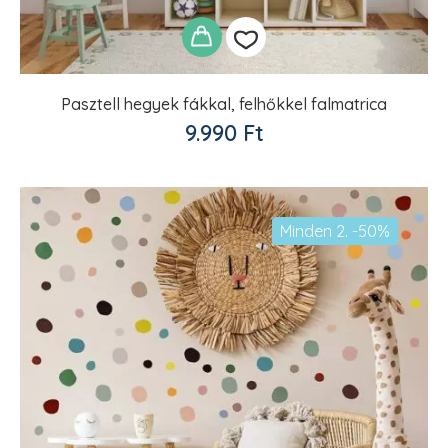
Pasztell hegyek fákkal, felhőkkel falmatrica
Kedvencekhez
9.990
Ft
adom
Minden 2. -50%