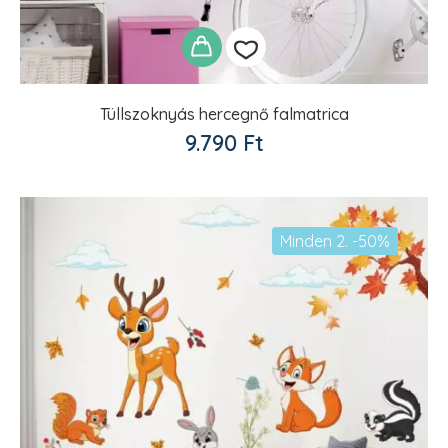
Tüllszoknyás hercegnő falmatrica
Kedvencekhez
9.790
Ft
adom
Minden 2. -50%