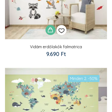
Vidám erdőlakók falmatrica
Kedvencekhez
9.690
Ft
adom
Minden 2. -50%