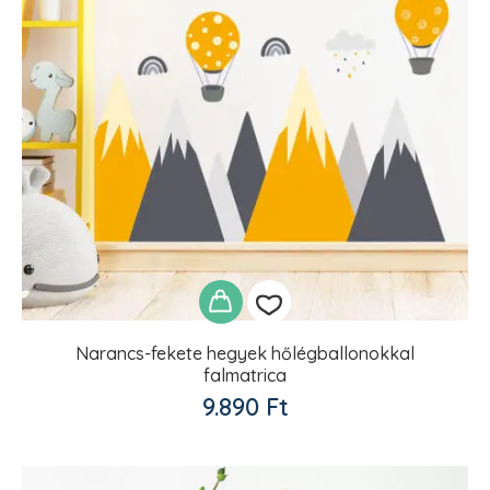
Narancs-fekete hegyek hőlégballonokkal
falmatrica
Kedvencekhez
9.890
Ft
adom