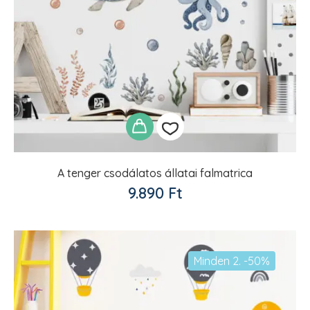
A tenger csodálatos állatai falmatrica
Kedvencekhez
9.890
Ft
adom
Minden 2. -50%