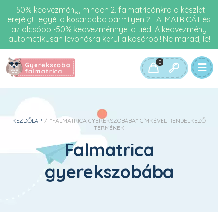
-50% kedvezmény, minden 2. falmatricánkra a készlet
erejéig! Tegyél a kosaradba bármilyen 2 FALMATRICÁT és
az olcsóbb -50% kedvezménnyel a tiéd! A kedvezmény
automatikusan levonásra kerül a kosárból! Ne maradj le!
0
KEZDŐLAP
/
“FALMATRICA GYEREKSZOBÁBA” CÍMKÉVEL RENDELKEZŐ
TERMÉKEK
Falmatrica
gyerekszobába