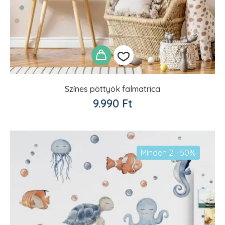
Színes pöttyök falmatrica
Kedvencekhez
9.990
Ft
adom
Minden 2. -50%