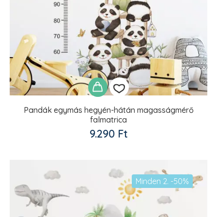
Pandák egymás hegyén-hátán magasságmérő
falmatrica
Kedvencekhez
9.290
Ft
adom
Minden 2. -50%