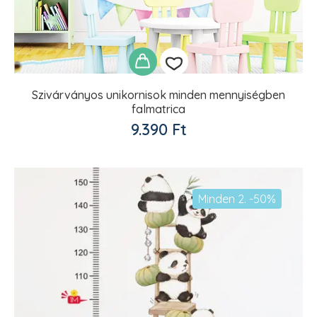
Szivárványos unikornisok minden mennyiségben
falmatrica
Kedvencekhez
9.390
Ft
adom
Minden 2. -50%