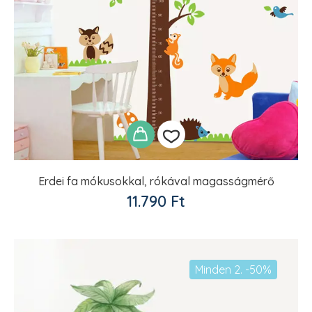
Erdei fa mókusokkal, rókával magasságmérő
Kedvencekhez
11.790
Ft
adom
Minden 2. -50%