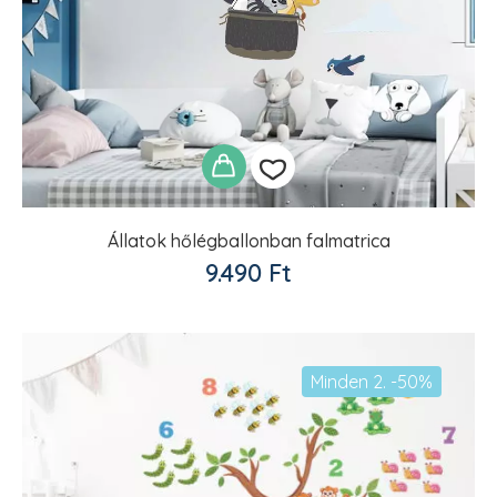
Állatok hőlégballonban falmatrica
Kedvencekhez
9.490
Ft
adom
Minden 2. -50%