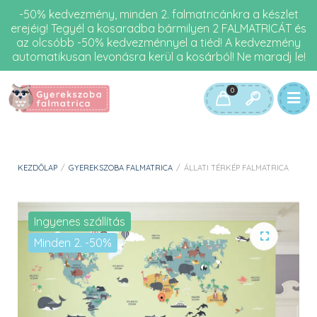
-50% kedvezmény, minden 2. falmatricánkra a készlet
erejéig! Tegyél a kosaradba bármilyen 2 FALMATRICÁT és
az olcsóbb -50% kedvezménnyel a tiéd! A kedvezmény
automatikusan levonásra kerül a kosárból! Ne maradj le!
0
KEZDŐLAP
/
GYEREKSZOBA FALMATRICA
/
ÁLLATI TÉRKÉP FALMATRICA
Ingyenes szállítás
Minden 2. -50%
🔍