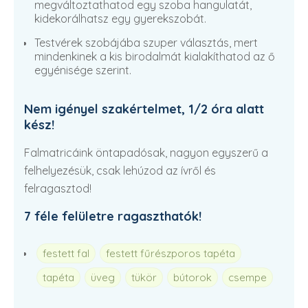
megváltoztathatod egy szoba hangulatát,
kidekorálhatsz egy gyerekszobát.
Testvérek szobájába szuper választás, mert
mindenkinek a kis birodalmát kialakíthatod az ő
egyénisége szerint.
Nem igényel szakértelmet, 1/2 óra alatt
kész!
Falmatricáink öntapadósak, nagyon egyszerű a
felhelyezésük, csak lehúzod az ívről és
felragasztod!
7 féle felületre ragaszthatók!
festett fal
festett fűrészporos tapéta
tapéta
üveg
tükör
bútorok
csempe