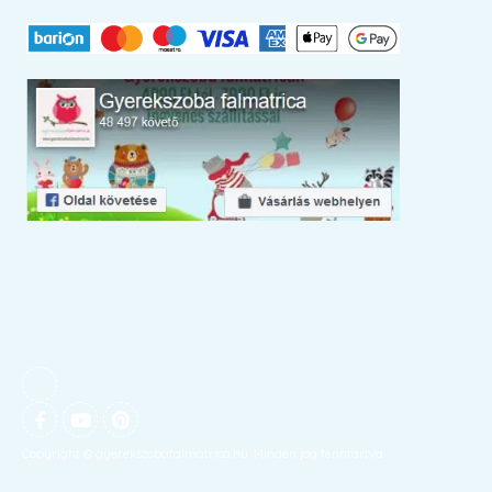
Copyright © gyerekszobafalmatrica.hu. Minden jog fenntartva.