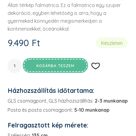
Állati térkép falmatrica. Ez a falmatrica egy szuper
dekoráció, egyben lehetőség is arra, hogy a
gyermeked könnyedén megismerkedjen a
kontinensekkel, óceánokkal.
9.490
Ft
Készleten
KOSÁRBA TESZEM
Házhozszállítás időtartama:
GLS csomagpont, GLS házhozszállítás:
2-3 munkanap
Posta és posta csomagpont:
5-10 munkanap
Felragasztott kép mérete:
Szélesség:
135 cm