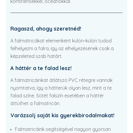
kontinensekkel, óceánokkal.
Ragaszd, ahogy szeretnéd!
A falmatricákat elemenként külön-külön tudod
felhelyezni a falra, így az elhelyezésének csak a
képzeleted szab határt.
A háttér a te falad lesz!
A falmatricáinkat átlátszó PVC rétegre vannak
nyomtatva, így a hátterük olyan lesz, mint a te
falad színe. Sötét falszín esetében a háttér
áttüthet a falmatricán.
Varázsolj saját kis gyerekbirodalmakat!
Falmatricáink segítségével nagyon gyorsan