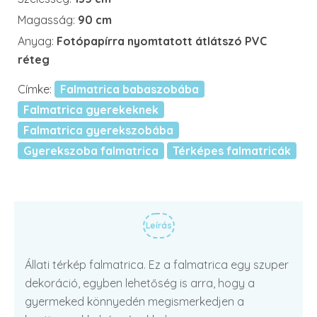
Magasság:
90 cm
Anyag:
Fotópapírra nyomtatott átlátszó PVC
réteg
Címke:
Falmatrica babaszobába
Falmatrica gyerekeknek
Falmatrica gyerekszobába
Gyerekszoba falmatrica
Térképes falmatricák
Leírás
Állati térkép falmatrica. Ez a falmatrica egy szuper
dekoráció, egyben lehetőség is arra, hogy a
gyermeked könnyedén megismerkedjen a