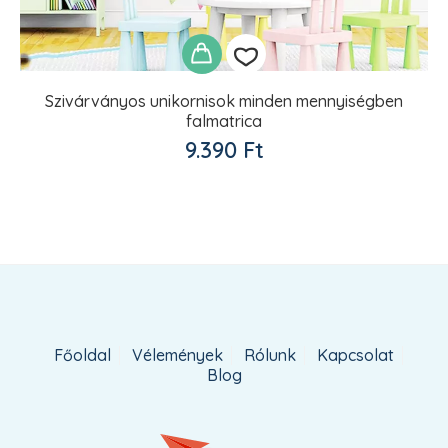
Szivárványos unikornisok minden mennyiségben
falmatrica
Kedvencekhez
9.390
Ft
adom
Főoldal
Vélemények
Rólunk
Kapcsolat
Blog