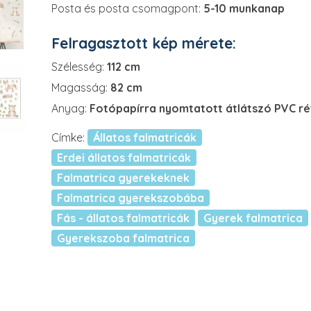
Posta és posta csomagpont:
5-10 munkanap
Felragasztott kép mérete:
Szélesség:
112 cm
Magasság:
82 cm
Anyag:
Fotópapírra nyomtatott átlátszó PVC r
Címke:
Állatos falmatricák
Erdei állatos falmatricák
Falmatrica gyerekeknek
Falmatrica gyerekszobába
Fás - állatos falmatricák
Gyerek falmatrica
Gyerekszoba falmatrica