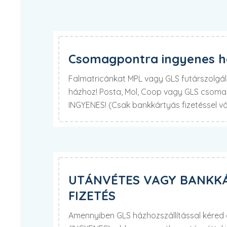
Csomagpontra ingyenes há
Falmatricánkat MPL vagy GLS futárszolgála
házhoz! Posta, Mol, Coop vagy GLS csomag
INGYENES! (Csak bankkártyás fizetéssel v
UTÁNVÉTES VAGY BANKK
FIZETÉS
Amennyiben GLS házhozszállítással kére