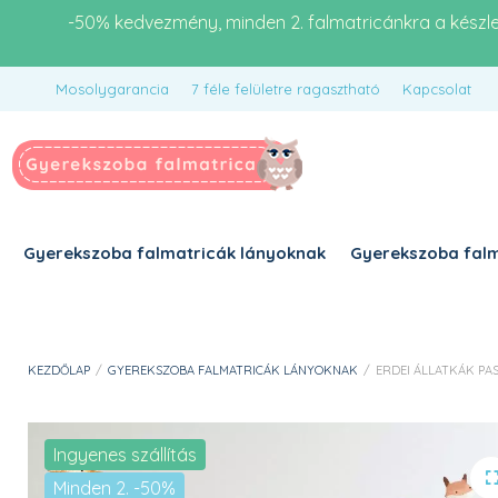
-50% kedvezmény, minden 2. falmatricánkra a készl
Mosolygarancia
7 féle felületre ragasztható
Kapcsolat
Gyerekszoba falmatricák lányoknak
Gyerekszoba falm
KEZDŐLAP
/
GYEREKSZOBA FALMATRICÁK LÁNYOKNAK
/
ERDEI ÁLLATKÁK PA
Ingyenes szállítás
Minden 2. -50%