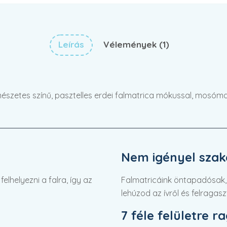
Leírás
Vélemények (1)
mészetes színű, pasztelles erdei falmatrica mókussal, mosómaci
Nem igényel szaké
lhelyezni a falra, így az
Falmatricáink öntapadósak,
lehúzod az ívről és felragasz
7 féle felületre r