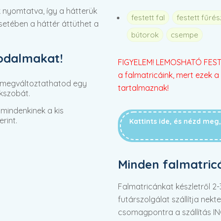
 nyomtatva, így a hátterük
festett fal
festett fűré
 esetében a háttér áttüthet a
bútorok
csempe
rodalmakat!
FIGYELEM! LEMOSHATÓ FESTÉ
a falmatricáink, mert ezek a 
 megváltoztathatod egy
tartalmaznak!
kszobát.
mindenkinek a kis
rint.
Kattints ide, és nézd me
Minden falmatric
Falmatricánkat készletről 
futárszolgálat szállítja nek
csomagpontra a szállítás I