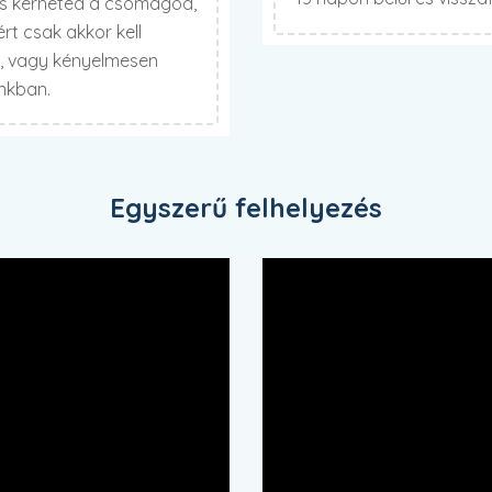
is kérheted a csomagod,
t csak akkor kell
t, vagy kényelmesen
unkban.
Egyszerű felhelyezés