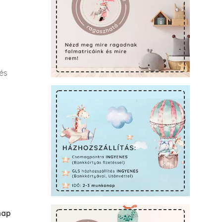
 és
nap