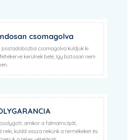
ondosan csomagolva
lú postadobozba csomagolva küldjük ki
eltekerve kerülnek bele, így biztosan nem
ben.
OLYGARANCIA
olygott, amikor a falmatricáját,
neki, küldd vissza nekünk a termékeket és
izetjük a teljes vételárat!