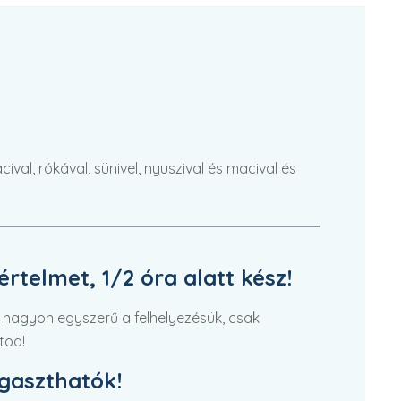
val, rókával, sünivel, nyuszival és macival és
rtelmet, 1/2 óra alatt kész!
 nagyon egyszerű a felhelyezésük, csak
tod!
agaszthatók!