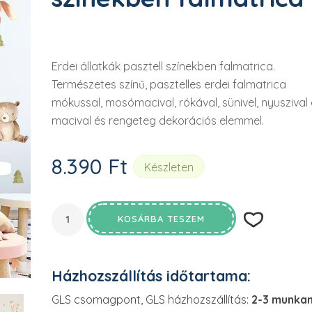

Erdei állatkák pasztell színekben falmatrica.
Természetes színű, pasztelles erdei falmatrica
mókussal, mosómacival, rókával, sünivel, nyuszival
macival és rengeteg dekorációs elemmel.
8.390
Ft
Készleten
KOSÁRBA TESZEM
Házhozszállítás időtartama:
GLS csomagpont, GLS házhozszállítás:
2-3 munka