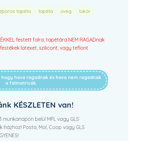
szporos tapéta
tapéta
üveg
tükör
KKEL festett falra, tapétára NEM RAGADnak
festékek latexet, szilicont, vagy teflont
g, hogy hova ragadnak és hova nem ragadnak
a falmatricák.
ánk KÉSZLETEN van!
2-3 munkanapon belül MPL vagy GLS
tek házhoz! Posta, Mol, Coop vagy GLS
NGYENES!