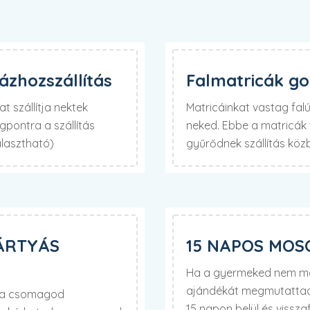
zhozszállítás
Falmatricák g
t szállítja nektek
Matricáinkat vastag fa
pontra a szállítás
neked. Ebbe a matricák f
álasztható)
gyűrődnek szállítás köz
ÁRTYÁS
15 NAPOS MOS
Ha a gyermeked nem mos
ajándékát megmutattad 
d a csomagod
15 napon belül és visszaf