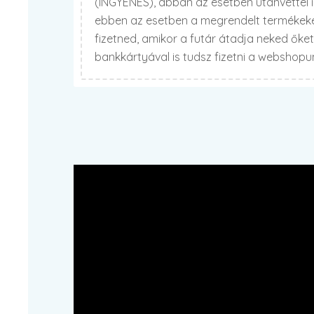
(INGYENES), abban az esetben utánvéttel 
ebben az esetben a megrendelt termékekér
fizetned, amikor a futár átadja neked őke
bankkártyával is tudsz fizetni a webshop