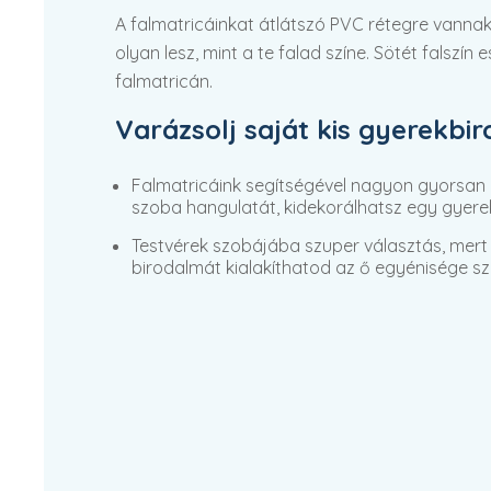
A falmatricáinkat átlátszó PVC rétegre vannak
olyan lesz, mint a te falad színe. Sötét falszín
falmatricán.
Varázsolj saját kis gyerekbi
Falmatricáink segítségével nagyon gyorsan
szoba hangulatát, kidekorálhatsz egy gyere
Testvérek szobájába szuper választás, mert 
birodalmát kialakíthatod az ő egyénisége sze