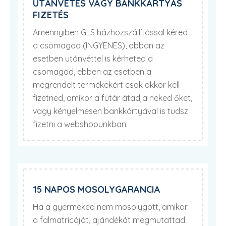
UTÁNVÉTES VAGY BANKKÁRTYÁS
FIZETÉS
Amennyiben GLS házhozszállítással kéred
a csomagod (INGYENES), abban az
esetben utánvéttel is kérheted a
csomagod, ebben az esetben a
megrendelt termékekért csak akkor kell
fizetned, amikor a futár átadja neked őket,
vagy kényelmesen bankkártyával is tudsz
fizetni a webshopunkban.
15 NAPOS MOSOLYGARANCIA
Ha a gyermeked nem mosolygott, amikor
a falmatricáját, ajándékát megmutattad