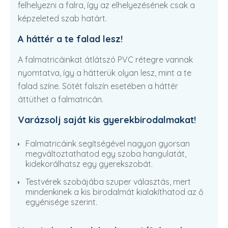
felhelyezni a falra, így az elhelyezésének csak a
képzeleted szab határt.
A háttér a te falad lesz!
A falmatricáinkat átlátszó PVC rétegre vannak
nyomtatva, így a hátterük olyan lesz, mint a te
falad színe. Sötét falszín esetében a háttér
áttüthet a falmatricán.
Varázsolj saját kis gyerekbirodalmakat!
Falmatricáink segítségével nagyon gyorsan
megváltoztathatod egy szoba hangulatát,
kidekorálhatsz egy gyerekszobát.
Testvérek szobájába szuper választás, mert
mindenkinek a kis birodalmát kialakíthatod az ő
egyénisége szerint.