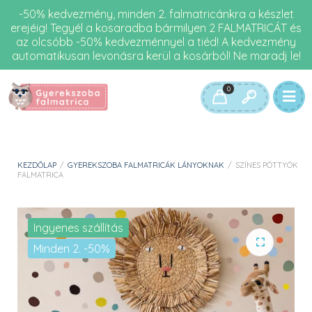
-50% kedvezmény, minden 2. falmatricánkra a készlet
erejéig! Tegyél a kosaradba bármilyen 2 FALMATRICÁT és
az olcsóbb -50% kedvezménnyel a tiéd! A kedvezmény
automatikusan levonásra kerül a kosárból! Ne maradj le!
0
KEZDŐLAP
/
GYEREKSZOBA FALMATRICÁK LÁNYOKNAK
/
SZÍNES PÖTTYÖK
FALMATRICA
Ingyenes szállítás
Minden 2. -50%
🔍