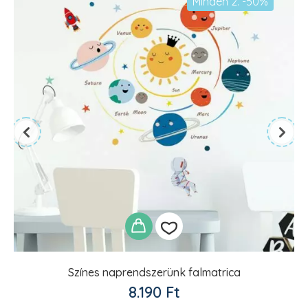
Minden 2. -50%
Színes naprendszerünk falmatrica
Kedvencekhez
8.190
Ft