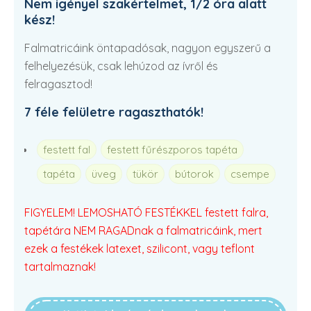
Nem igényel szakértelmet, 1/2 óra alatt
kész!
Falmatricáink öntapadósak, nagyon egyszerű a
felhelyezésük, csak lehúzod az ívről és
felragasztod!
7 féle felületre ragaszthatók!
festett fal
festett fűrészporos tapéta
tapéta
üveg
tükör
bútorok
csempe
FIGYELEM! LEMOSHATÓ FESTÉKKEL festett falra,
tapétára NEM RAGADnak a falmatricáink, mert
ezek a festékek latexet, szilicont, vagy teflont
tartalmaznak!