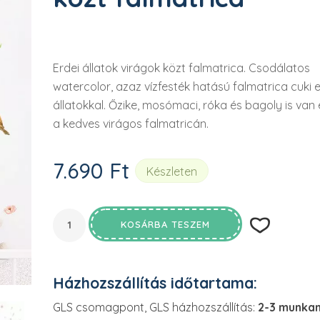

Erdei állatok virágok közt falmatrica. Csodálatos
watercolor, azaz vízfesték hatású falmatrica cuki e
állatokkal. Őzike, mosómaci, róka és bagoly is van
a kedves virágos falmatricán.
7.690
Ft
Készleten
KOSÁRBA TESZEM
Házhozszállítás időtartama:
GLS csomagpont, GLS házhozszállítás:
2-3 munka