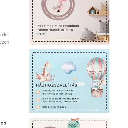
rdei
 ezen
nap