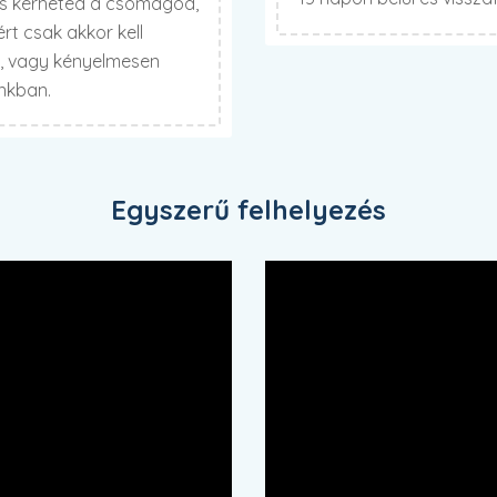
is kérheted a csomagod,
t csak akkor kell
t, vagy kényelmesen
unkban.
Egyszerű felhelyezés