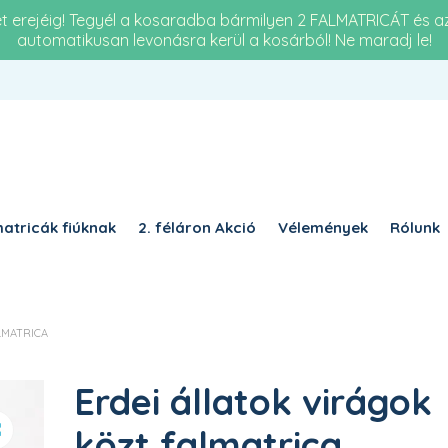
et erejéig! Tegyél a kosaradba bármilyen 2 FALMATRICÁT és 
automatikusan levonásra kerül a kosárból! Ne maradj le!
Re
KÖTELEZŐ
JELSZÓ
*
a 
KÉ
KÉRJÜK, ADJA MEG A VÁLASZT SZÁMJEGYEKKEL:
ke
2 + 9 =
atricák fiúknak
2. féláron Akció
Vélemények
Rólunk
EMLÉKEZZ RÁM
BELÉPÉS
LMATRICA
Elfelejtett jelszó?
Erdei állatok virágok
közt falmatrica