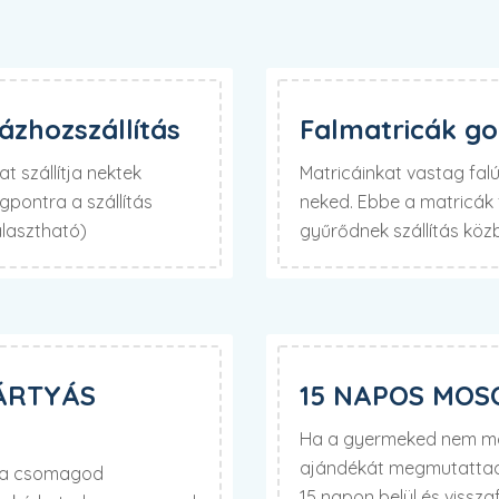
zhozszállítás
Falmatricák g
t szállítja nektek
Matricáinkat vastag fa
pontra a szállítás
neked. Ebbe a matricák f
álasztható)
gyűrődnek szállítás köz
ÁRTYÁS
15 NAPOS MOS
Ha a gyermeked nem mos
ajándékát megmutattad 
d a csomagod
15 napon belül és visszaf