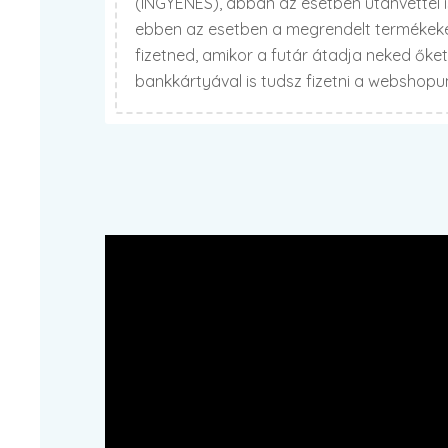
(INGYENES), abban az esetben utánvéttel 
ebben az esetben a megrendelt termékekér
fizetned, amikor a futár átadja neked őke
bankkártyával is tudsz fizetni a webshop