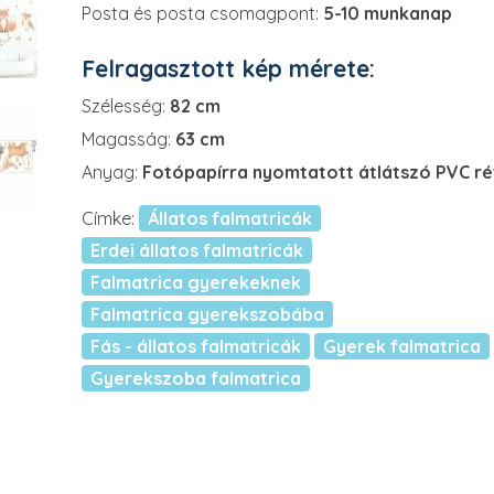
Posta és posta csomagpont:
5-10 munkanap
Felragasztott kép mérete:
Szélesség:
82 cm
Magasság:
63 cm
Anyag:
Fotópapírra nyomtatott átlátszó PVC r
Címke:
Állatos falmatricák
Erdei állatos falmatricák
Falmatrica gyerekeknek
Falmatrica gyerekszobába
Fás - állatos falmatricák
Gyerek falmatrica
Gyerekszoba falmatrica