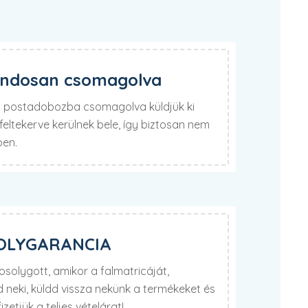
ondosan csomagolva
lú postadobozba csomagolva küldjük ki
eltekerve kerülnek bele, így biztosan nem
ben.
OLYGARANCIA
olygott, amikor a falmatricáját,
neki, küldd vissza nekünk a termékeket és
izetjük a teljes vételárat!