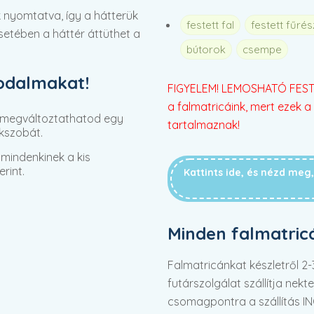
 nyomtatva, így a hátterük
festett fal
festett fűré
 esetében a háttér áttüthet a
bútorok
csempe
rodalmakat!
FIGYELEM! LEMOSHATÓ FESTÉ
a falmatricáink, mert ezek a 
 megváltoztathatod egy
tartalmaznak!
kszobát.
mindenkinek a kis
rint.
Kattints ide, és nézd me
Minden falmatric
Falmatricánkat készletről 
futárszolgálat szállítja nek
csomagpontra a szállítás I