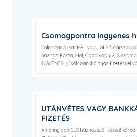
Csomagpontra ingyenes há
Falmatricánkat MPL vagy GLS futárszolgála
házhoz! Posta, Mol, Coop vagy GLS csomag
INGYENES! (Csak bankkártyás fizetéssel v
UTÁNVÉTES VAGY BANKK
FIZETÉS
Amennyiben GLS házhozszállítással kére