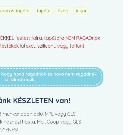
szporos tapéta
tapéta
üveg
tükör
KKEL festett falra, tapétára NEM RAGADnak
festékek latexet, szilicont, vagy teflont
g, hogy hova ragadnak és hova nem ragadnak
a falmatricák.
ánk KÉSZLETEN van!
2-3 munkanapon belül MPL vagy GLS
tek házhoz! Posta, Mol, Coop vagy GLS
NGYENES!