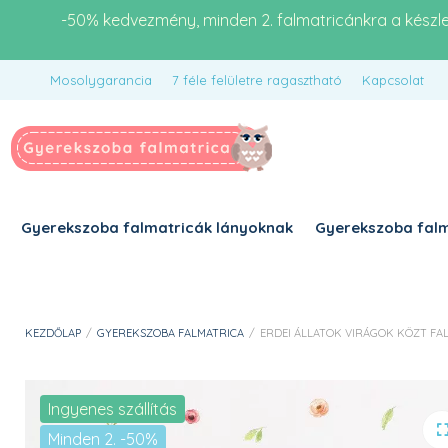
-50% kedvezmény, minden 2. falmatricánkra a készl
Mosolygarancia
7 féle felületre ragasztható
Kapcsolat
Gyerekszoba falmatricák lányoknak
Gyerekszoba falm
KEZDŐLAP
/
GYEREKSZOBA FALMATRICA
/
ERDEI ÁLLATOK VIRÁGOK KÖZT FA
Ingyenes szállítás
Minden 2. -50%