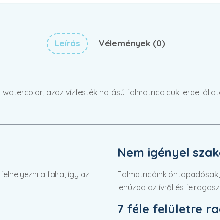
Leírás
Vélemények (0)
 watercolor, azaz vízfesték hatású falmatrica cuki erdei álla
Nem igényel szaké
lhelyezni a falra, így az
Falmatricáink öntapadósak,
lehúzod az ívről és felragasz
7 féle felületre r