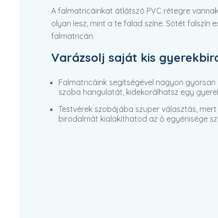
A falmatricáinkat átlátszó PVC rétegre vannak
olyan lesz, mint a te falad színe. Sötét falszín
falmatricán.
Varázsolj saját kis gyerekbi
Falmatricáink segítségével nagyon gyorsan
szoba hangulatát, kidekorálhatsz egy gyere
Testvérek szobájába szuper választás, mert 
birodalmát kialakíthatod az ő egyénisége sze