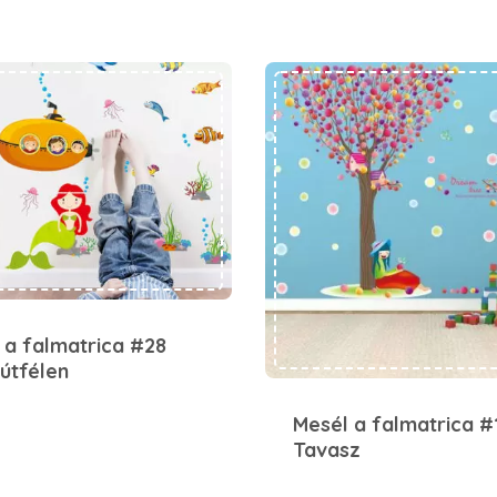
Mesél a falmatrica #28 Úton, útfélen
Mesél a falmatrica #16 Tavasz
 a falmatrica #28
 útfélen
Mesél a falmatrica #
Tavasz