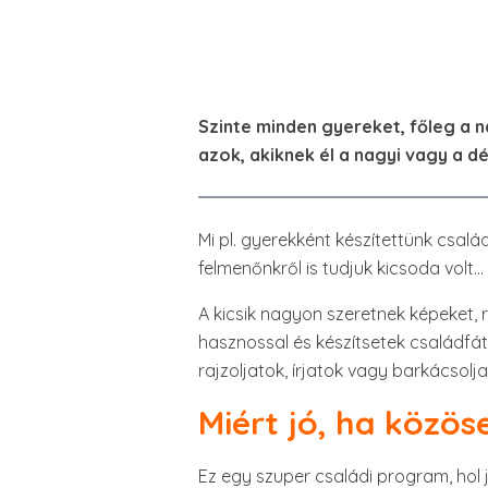
Szinte minden gyereket, főleg a 
azok, akiknek él a nagyi vagy a d
Mi pl. gyerekként készítettünk csal
felmenőnkről is tudjuk kicsoda volt…
A kicsik nagyon szeretnek képeket, 
hasznossal és készítsetek családfát
rajzoljatok, írjatok vagy barkácsol
Miért jó, ha közös
Ez egy szuper családi program, hol 