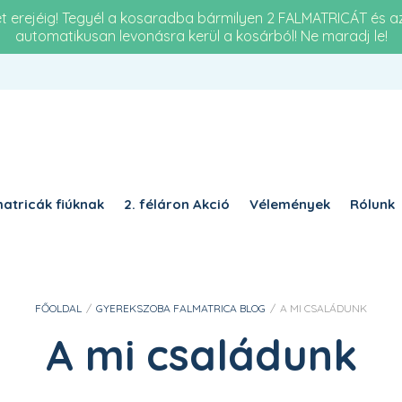
et erejéig! Tegyél a kosaradba bármilyen 2 FALMATRICÁT és 
automatikusan levonásra kerül a kosárból! Ne maradj le!
Re
KÖTELEZŐ
JELSZÓ
*
a 
KÉ
KÉRJÜK, ADJA MEG A VÁLASZT SZÁMJEGYEKKEL:
nég
18 − 12 =
atricák fiúknak
2. féláron Akció
Vélemények
Rólunk
EMLÉKEZZ RÁM
BELÉPÉS
FŐOLDAL
/
GYEREKSZOBA FALMATRICA BLOG
/
A MI CSALÁDUNK
Elfelejtett jelszó?
A mi családunk