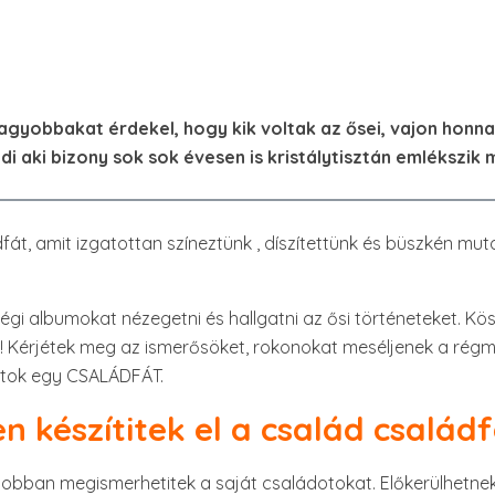
nagyobbakat érdekel, hogy kik voltak az ősei, vajon hon
édi aki bizony sok sok évesen is kristálytisztán emlékszik
ádfát, amit izgatottan színeztünk , díszítettünk és büszkén m
régi albumokat nézegetni és hallgatni az ősi történeteket. Kö
! Kérjétek meg az ismerősöket, rokonokat meséljenek a régmú
jatok egy CSALÁDFÁT.
en készítitek el a család család
jobban megismerhetitek a saját családotokat. Előkerülhetnek