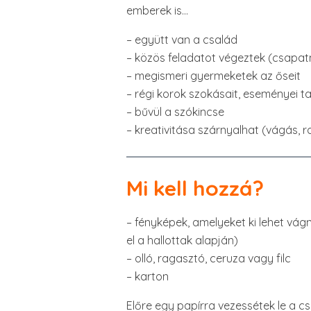
emberek is…
– együtt van a család
– közös feladatot végeztek (csapa
– megismeri gyermeketek az őseit
– régi korok szokásait, eseményei t
– bűvül a szókincse
– kreativitása szárnyalhat (vágás, r
Mi kell hozzá?
– fényképek, amelyeket ki lehet vágn
el a hallottak alapján)
– olló, ragasztó, ceruza vagy filc
– karton
Előre egy papírra vezessétek le a 