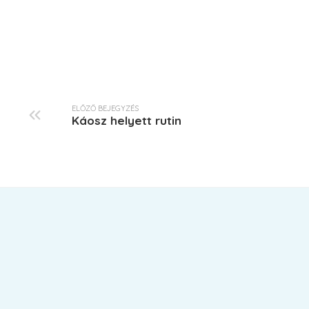
ELŐZŐ BEJEGYZÉS
Káosz helyett rutin