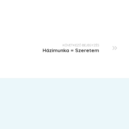
KÖVETKEZŐ BEJEGYZÉS
Házimunka = Szeretem