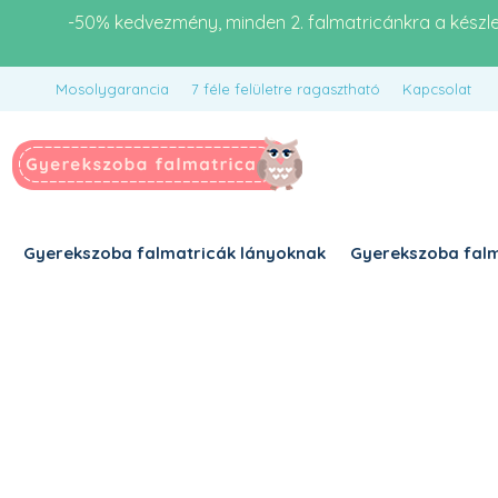
-50% kedvezmény, minden 2. falmatricánkra a készl
Mosolygarancia
7 féle felületre ragasztható
Kapcsolat
Gyerekszoba falmatricák lányoknak
Gyerekszoba falm