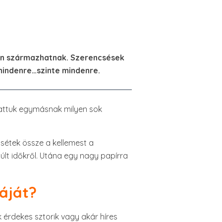
nan származhatnak. Szerencsések
 mindenre…szinte mindenre.
utattuk egymásnak milyen sok
ssétek össze a kellemest a
lt időkről. Utána egy nagy papírra
fáját?
 érdekes sztorik vagy akár híres