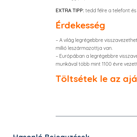
EXTRA TIPP:
tedd félre a telefont é
Érdekesség
– A világ legrégebbre visszavezethető
millió leszármazottja van.
– Európában a legrégebbre visszavez
munkával több mint 1100 évre vezett
Töltsétek le az a