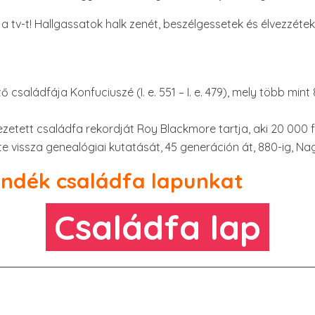
s a tv-t! Hallgassatok halk zenét, beszélgessetek és élvezzéte
 családfája Konfuciuszé (I. e. 551 – I. e. 479), mely több mint
etett családfa rekordját Roy Blackmore tartja, aki 20 000 fo
e vissza genealógiai kutatását, 45 generáción át, 880-ig, Nag
jándék családfa lapunkat
Családfa lap