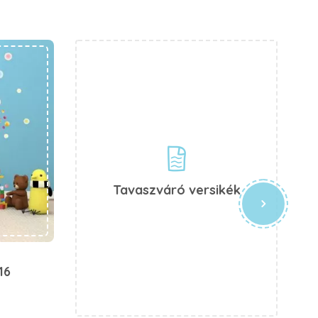
Tavaszváró versikék
16