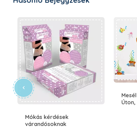
Hasonló Bejegyzések
Mókás kérdések várandósoknak
Mesél
Úton,
Mókás kérdések
várandósoknak