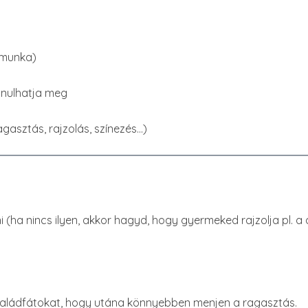
tmunka)
anulhatja meg
agasztás, rajzolás, színezés…)
i (ha nincs ilyen, akkor hagyd, hogy gyermeked rajzolja pl. 
családfátokat, hogy utána könnyebben menjen a ragasztás.