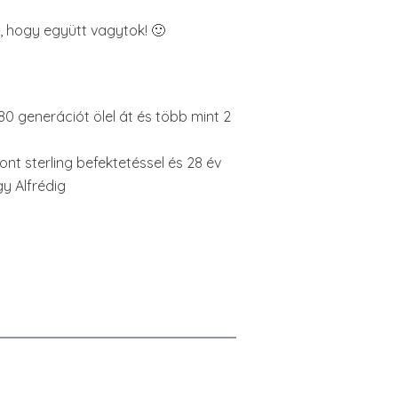
k, hogy együtt vagytok! 🙂
 80 generációt ölel át és több mint 2
nt sterling befektetéssel és 28 év
y Alfrédig