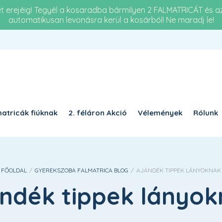
et erejéig! Tegyél a kosaradba bármilyen 2 FALMATRICÁT és 
automatikusan levonásra kerül a kosárból! Ne maradj le!
Re
KÖTELEZŐ
JELSZÓ
*
a 
KÉ
KÉRJÜK, ADJA MEG A VÁLASZT SZÁMJEGYEKKEL:
19 
nyolc + 18 =
atricák fiúknak
2. féláron Akció
Vélemények
Rólunk
EMLÉKEZZ RÁM
BELÉPÉS
FŐOLDAL
/
GYEREKSZOBA FALMATRICA BLOG
/
AJÁNDÉK TIPPEK LÁNYOKNAK
Elfelejtett jelszó?
ndék tippek lányo