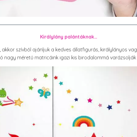
Királylány palántáknak…
, akkor szívből ajánljuk a kedves állatfigurás, királylányos v
ó nagy méretű matricáink igazi kis birodalommá varázsolják