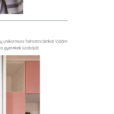
agy unikornisos falmatricáinkat Vidám
 a gyerekek szobáját