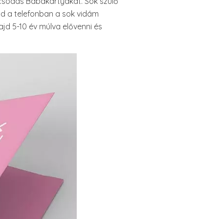
 csodás Babakártyákat. Sok szülő
ad a telefonban a sok vidám
jd 5-10 év múlva elővenni és