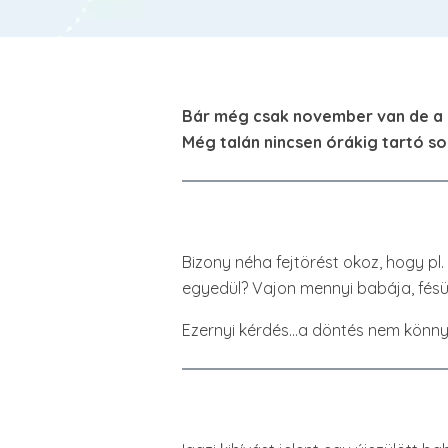
Bár még csak november van de a l
Még talán nincsen órákig tartó so
Bizony néha fejtörést okoz, hogy pl
egyedül? Vajon mennyi babája, fésü
Ezernyi kérdés…a döntés nem könny