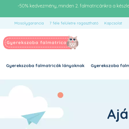
-50% kedvezmény, minden 2. falmatricánkra a készl
Mosolygarancia
7 féle felületre ragasztható
Kapcsolat
Gyerekszoba falmatricák lányoknak
Gyerekszoba falm
Ajá