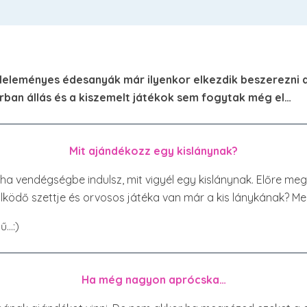
eleményes édesanyák már ilyenkor elkezdik beszerezni a
rban állás és a kiszemelt játékok sem fogytak még el…
Mit ajándékozz egy kislánynak?
. ha vendégségbe indulsz, mit vigyél egy kislánynak. Előre m
lködő szettje és orvosos játéka van már a kis lánykának? M
ű…:)
Ha még nagyon aprócska…