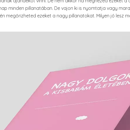
 babának ajándékot vinni. De nem akkor ha megnézed ezeket a
a nap minden pillanatában. De vajon ki is nyomtatja vagy mar
n megőrizheted ezeket a nagy pillanatokat. Milyen jó lesz ma