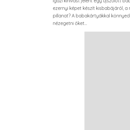
Igazi kihívást jelent egy újszülött
ezernyi képet készít kisbabájáról, 
pillanat? A babakártyákkal könnyedé
nézegetni őket…