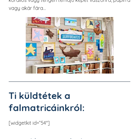
korallos vagy tengeri témájú képet vászonra, papírra
vagy akár fára…
Ti küldtétek a
falmatricáinkról:
[widgetkit id=”54″]