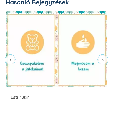
Hasonló Bejegyzések
Esti rutin
Esti rutin