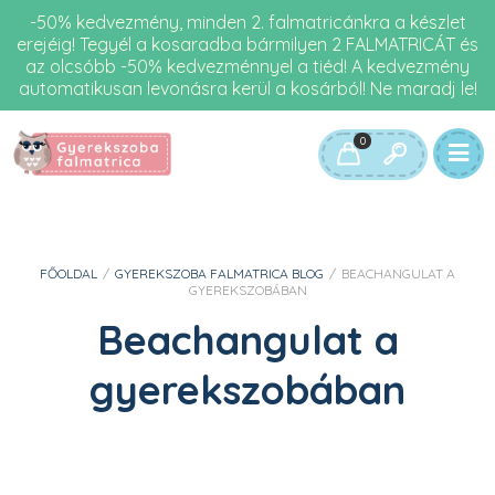
-50% kedvezmény, minden 2. falmatricánkra a készlet
erejéig! Tegyél a kosaradba bármilyen 2 FALMATRICÁT és
az olcsóbb -50% kedvezménnyel a tiéd! A kedvezmény
automatikusan levonásra kerül a kosárból! Ne maradj le!
0
FŐOLDAL
/
GYEREKSZOBA FALMATRICA BLOG
/
BEACHANGULAT A
GYEREKSZOBÁBAN
Beachangulat a
gyerekszobában