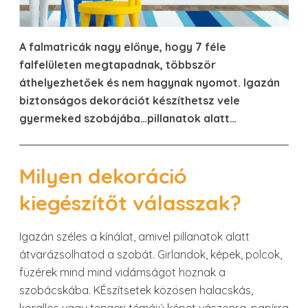
A falmatricák nagy előnye, hogy 7 féle
falfelületen megtapadnak, többször
áthelyezhetőek és nem hagynak nyomot. Igazán
biztonságos dekorációt készíthetsz vele
gyermeked szobájába…pillanatok alatt…
Milyen dekoráció
kiegészítőt válasszak?
Igazán széles a kínálat, amivel pillanatok alatt
átvarázsolhatod a szobát. Girlandok, képek, polcok,
füzérek mind mind vidámságot hoznak a
szobácskába. KÉszítsetek közösen halacskás,