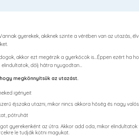
. Vannak gyerekek, akiknek szinte a vérében van az utazás, élve
ket.
dogok, akkor ezt megérzik a gyerkőcök is…Éppen ezért ha hos
a elindultatok, dőlj hátra nyugodtan…
 hogy megkönnyítsük az utazást.
meked igényeit
lszerű éjszaka utazni, mikor nincs akkora hőség és nagy val
kat, pótruhát
got gyerekenként az útra. Akkor add oda, mikor elindultatok
cekre le tudják kötni magukat.