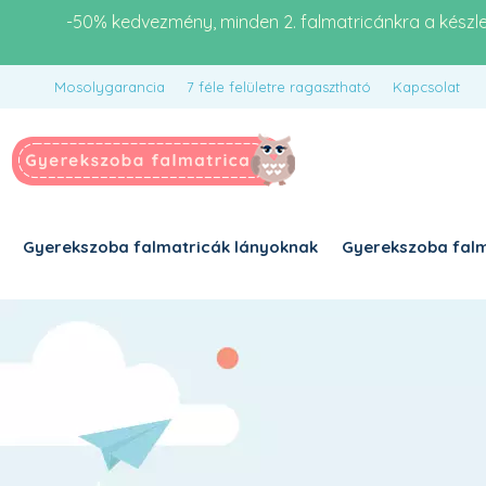
-50% kedvezmény, minden 2. falmatricánkra a készl
Mosolygarancia
7 féle felületre ragasztható
Kapcsolat
Gyerekszoba falmatricák lányoknak
Gyerekszoba falm