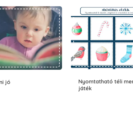
Olvasni jó
Nyomtatható téli memória játék
Nyomtatható téli me
ni jó
játék