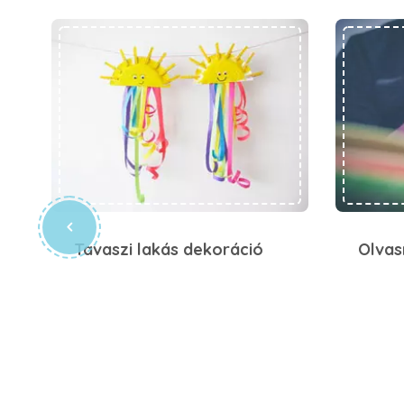
Tavaszi lakás dekoráció
Olvas
Tavaszi lakás dekoráció