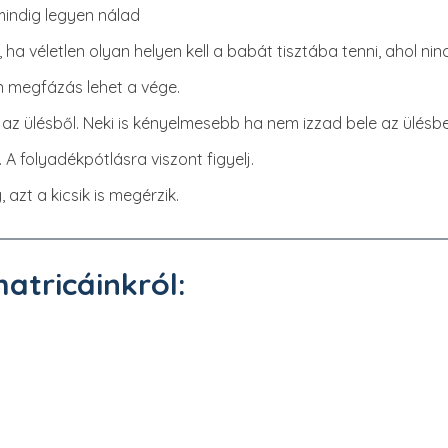
 mindig legyen nálad
ha véletlen olyan helyen kell a babát tisztába tenni, ahol ninc
en megfázás lehet a vége.
ki az ülésből. Neki is kényelmesebb ha nem izzad bele az ül
 A folyadékpótlásra viszont figyelj.
, azt a kicsik is megérzik.
matricáinkról: