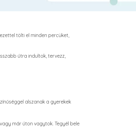
zettel tölti el minden percüket,
szabb útra indultok, tervezz,
ószínűséggel alszanak a gyerekek
 vagy már úton vagytok. Tegyél bele