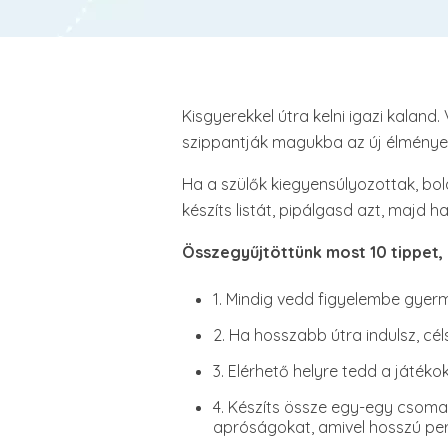
Kisgyerekkel útra kelni igazi kaland
szippantják magukba az új élménye
Ha a szülők kiegyensúlyozottak, bol
készíts listát, pipálgasd azt, majd h
Összegyűjtöttünk most 10 tippet,
1. Mindig vedd figyelembe gyer
2. Ha hosszabb útra indulsz, cé
3. Elérhető helyre tedd a játéko
4. Készíts össze egy-egy csoma
apróságokat, amivel hosszú per