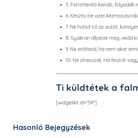
5. Fertőtlenítő kendő, folyadék
6. Készíts be vizet kézmosásnak, 
7. Ne hűtsd túl az autót, könny
8. Gyakran álljatok meg, vedd 
9. Ne erőltesd, ha nem akar enni.
10. Ne stresszelj. Ha feszült vagy
Ti küldtétek a fal
[widgetkit id=”54″]
Hasonló Bejegyzések