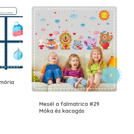
Mesél a falmatrica #29 Móka és kacagás
mória
Mesél a falmatrica #29
Móka és kacagás