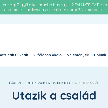
et erejéig! Tegyél a kosaradba bármilyen 2 FALMATRICÁT és 
automatikusan levonásra kerül a kosárból! Ne maradj le!
Re
KÖTELEZŐ
JELSZÓ
*
a 
KÉ
KÉRJÜK, ADJA MEG A VÁLASZT SZÁMJEGYEKKEL:
16 
tizennyolc − egy =
atricák fiúknak
2. féláron Akció
Vélemények
Rólunk
EMLÉKEZZ RÁM
BELÉPÉS
FŐOLDAL
/
GYEREKSZOBA FALMATRICA BLOG
/
UTAZIK A CSALÁD
Elfelejtett jelszó?
Utazik a család