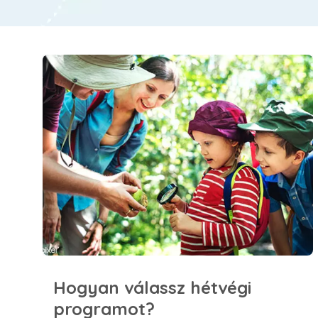
Hogyan válassz hétvégi programot?
Hogyan válassz hétvégi
programot?