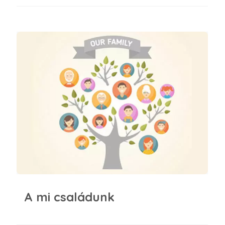
A mi családunk
A mi családunk