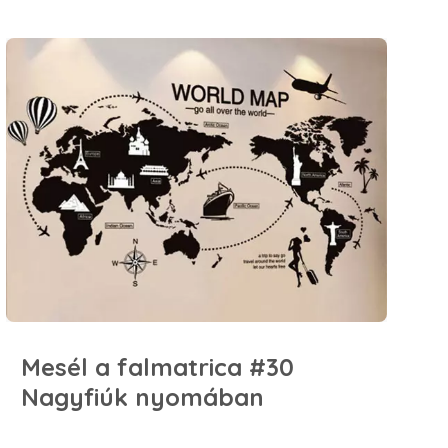
Mesél a falmatrica #30 Nagyfiúk nyomában
Mesél a falmatrica #30
Nagyfiúk nyomában