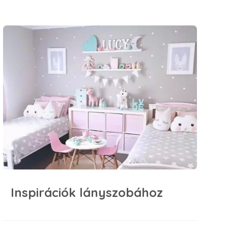
Inspirációk lányszobához
Inspirációk lányszobához