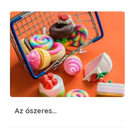
Az ószeres…
Az ószeres…