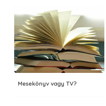
Mesekönyv vagy TV?
Mesekönyv vagy TV?