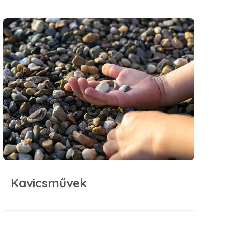
Kavicsművek
Kavicsművek