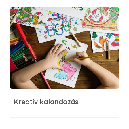
Kreatív kalandozás
Kreatív kalandozás