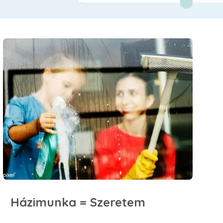
Házimunka = Szeretem
Házimunka = Szeretem