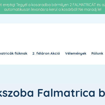
et erejéig! Tegyél a kosaradba bármilyen 2 FALMATRICÁT és 
automatikusan levonásra kerül a kosárból! Ne maradj le!
Re
KÖTELEZŐ
JELSZÓ
*
a 
KÉ
KÉRJÜK, ADJA MEG A VÁLASZT SZÁMJEGYEKKEL:
17 
17 − tizenhárom =
atricák fiúknak
2. féláron Akció
Vélemények
Rólunk
EMLÉKEZZ RÁM
BELÉPÉS
Elfelejtett jelszó?
szoba Falmatrica b