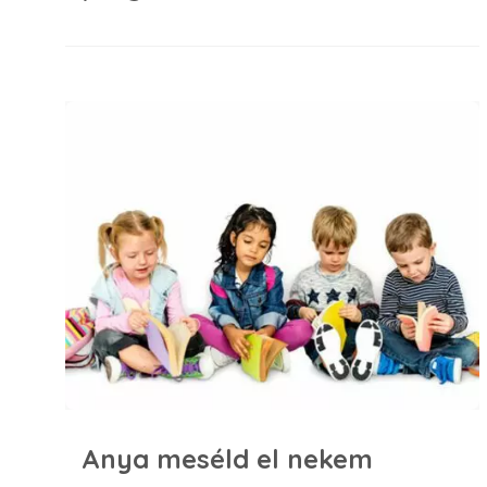
Anya meséld el nekem
Anya meséld el nekem