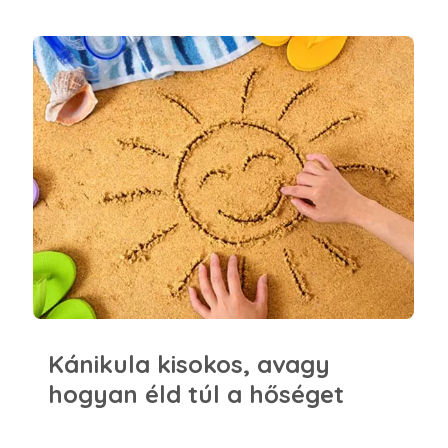
Kánikula kisokos, avagy hogyan éld túl a hőséget
Kánikula kisokos, avagy
hogyan éld túl a hőséget