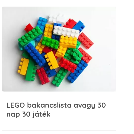
LEGO bakancslista avagy 30 nap 30 játék
LEGO bakancslista avagy 30
nap 30 játék