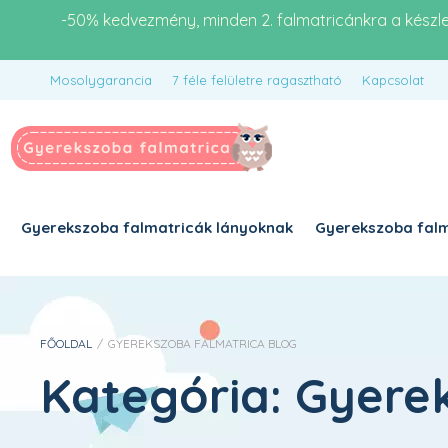
-50% kedvezmény, minden 2. falmatricánkra a készl
Mosolygarancia
7 féle felületre ragasztható
Kapcsolat
Gyerekszoba falmatricák lányoknak
Gyerekszoba falm
FŐOLDAL
/
GYEREKSZOBA FALMATRICA BLOG
Kategória:
Gyerek