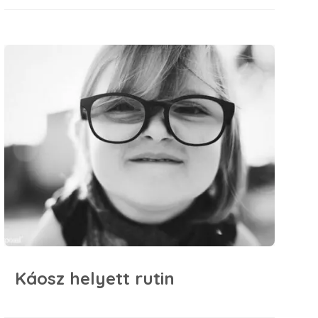
Káosz helyett rutin
Káosz helyett rutin