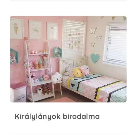
Királylányok birodalma
Királylányok birodalma