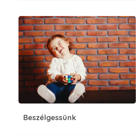
Beszélgessünk
Beszélgessünk