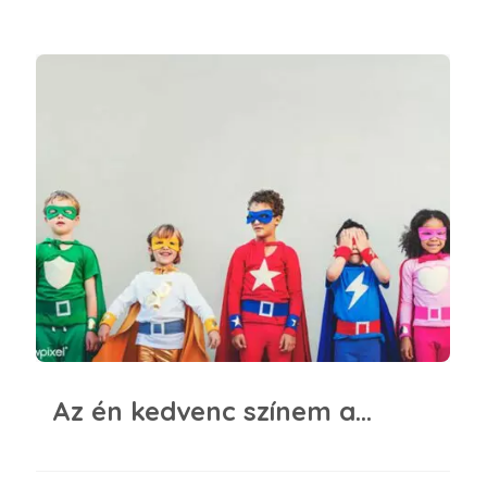
Az én kedvenc színem a…
Az én kedvenc színem a…