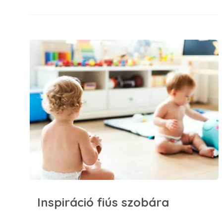
Inspiráció fiús szobára
Inspiráció fiús szobára