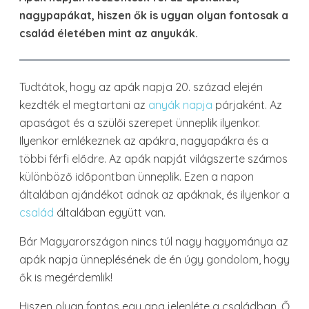
nagypapákat, hiszen ők is ugyan olyan fontosak a
család életében mint az anyukák.
Tudtátok, hogy az apák napja 20. század elején
kezdték el megtartani az
anyák napja
párjaként. Az
apaságot és a szülői szerepet ünneplik ilyenkor.
Ilyenkor emlékeznek az apákra, nagyapákra és a
többi férfi elődre. Az apák napját világszerte számos
különböző időpontban ünneplik. Ezen a napon
általában ajándékot adnak az apáknak, és ilyenkor a
család
általában együtt van.
Bár Magyarországon nincs túl nagy hagyománya az
apák napja ünneplésének de én úgy gondolom, hogy
ők is megérdemlik!
Hiszen olyan fontos egy apa jelenléte a családban. Ő