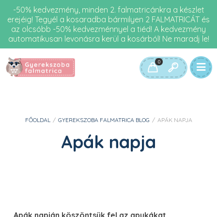
-50% kedvezmény, minden 2. falmatricánkra a készlet
erejéig! Tegyél a kosaradba bármilyen 2 FALMATRICÁT és
az olcsóbb -50% kedvezménnyel a tiéd! A kedvezmény
automatikusan levonásra kerül a kosárból! Ne maradj le!
0
FŐOLDAL
/
GYEREKSZOBA FALMATRICA BLOG
/
APÁK NAPJA
Apák napja
Apák napján köszöntsük fel az apukákat,