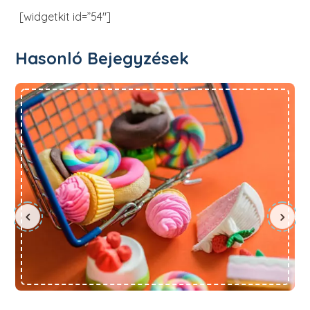
[widgetkit id=”54″]
Hasonló Bejegyzések
Az ószeres…