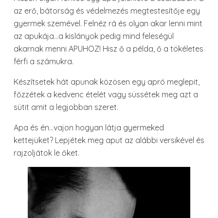
az erő, bátorság és védelmezés megtestesítője egy
gyermek szemével. Felnéz rá és olyan akar lenni mint
az apukája…a kislányok pedig mind feleségül
akarnak menni APUHOZ! Hisz ő a példa, ő a tökéletes
férfi a számukra.
Készítsetek hát apunak közösen egy apró meglepit,
főzzétek a kedvenc ételét vagy süssétek meg azt a
sütit amit a legjobban szeret.
Apa és én…vajon hogyan látja gyermeked
kettejüket? Lepjétek meg aput az alábbi versikével és
rajzoljátok le őket.