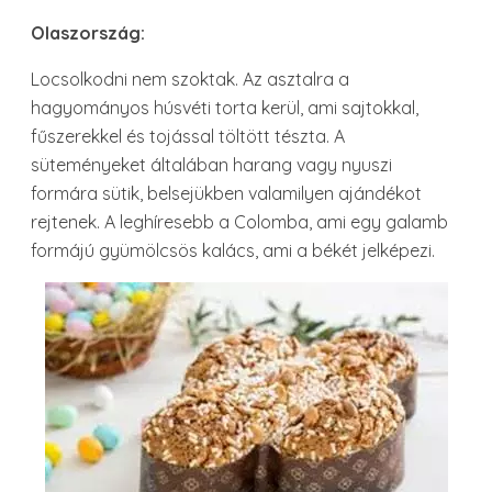
Olaszország:
Locsolkodni nem szoktak. Az asztalra a
hagyományos húsvéti torta kerül, ami sajtokkal,
fűszerekkel és tojással töltött tészta. A
süteményeket általában harang vagy nyuszi
formára sütik, belsejükben valamilyen ajándékot
rejtenek. A leghíresebb a Colomba, ami egy galamb
formájú gyümölcsös kalács, ami a békét jelképezi.