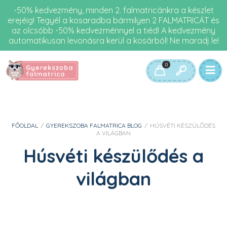
-50% kedvezmény, minden 2. falmatricánkra a készlet
erejéig! Tegyél a kosaradba bármilyen 2 FALMATRICÁT és
az olcsóbb -50% kedvezménnyel a tiéd! A kedvezmény
automatikusan levonásra kerül a kosárból! Ne maradj le!
0
FŐOLDAL
/
GYEREKSZOBA FALMATRICA BLOG
/
HÚSVÉTI KÉSZÜLŐDÉS
A VILÁGBAN
Húsvéti készülődés a
világban