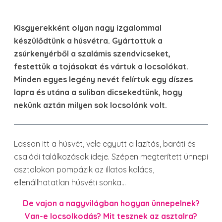
Kisgyerekként olyan nagy izgalommal
készülődtünk a húsvétra. Gyártottuk a
zsúrkenyérből a szalámis szendvicseket,
festettük a tojásokat és vártuk a locsolókat.
Minden egyes legény nevét felírtuk egy díszes
lapra és utána a suliban dicsekedtünk, hogy
nekünk aztán milyen sok locsolónk volt.
Lassan itt a húsvét, vele együtt a lazítás, baráti és
családi találkozások ideje. Szépen megterített ünnepi
asztalokon pompázik az illatos kalács,
ellenállhatatlan húsvéti sonka…
De vajon a nagyvilágban hogyan ünnepelnek?
Van-e locsolkodás? Mit tesznek az asztalra?