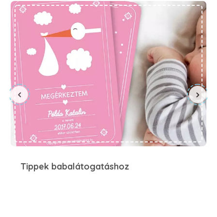
Tippek babalátogatáshoz
Tippek babalátogatáshoz