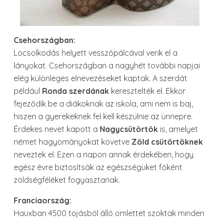
Csehországban:
Locsolkodás helyett vesszőpálcával verik el a
lányokat. Csehországban a nagyhét további napjai
elég különleges elnevezéseket kaptak. A szerdát
például
Ronda szerdának
keresztelték el. Ekkor
fejeződik be a diákoknak az iskola, ami nem is baj,
hiszen a gyerekeknek fel kell készülnie az ünnepre.
Érdekes nevet kapott a
Nagycsüt
ö
rt
ö
k
is, amelyet
német hagyományokat követve
Z
ö
ld csüt
ö
rt
ö
knek
neveztek el. Ezen a napon annak érdekében, hogy
egész évre biztosítsák az egészségüket főként
zöldségféléket fogyasztanak.
Franciaország:
Hauxban 4500 tojásból álló omlettet szoktak minden