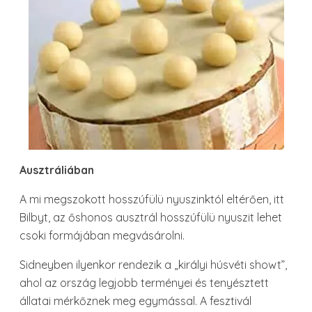
Ausztráliában
A mi megszokott hosszúfülü nyuszinktól eltérően, itt
Bilbyt, az őshonos ausztrál hosszúfülü nyuszit lehet
csoki formájában megvásárolni.
Sidneyben ilyenkor rendezik a „királyi húsvéti showt”,
ahol az ország legjobb terményei és tenyésztett
állatai mérkőznek meg egymással. A fesztivál