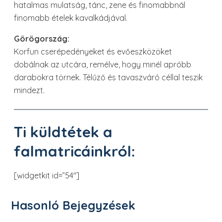
hatalmas mulatság, tánc, zene és finomabbnál
finomabb ételek kavalkádjával.
Görögország:
Korfun cserépedényeket és evőeszközöket
dobálnak az utcára, remélve, hogy minél apróbb
darabokra törnek. Télűző és tavaszváró céllal teszik
mindezt.
Ti küldtétek a
falmatricáinkról:
[widgetkit id=”54″]
Hasonló Bejegyzések