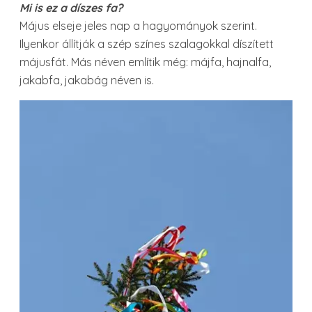
Mi is ez a díszes fa?
Május elseje jeles nap a hagyományok szerint.
Ilyenkor állítják a szép színes szalagokkal díszített
májusfát. Más néven említik még: májfa, hajnalfa,
jakabfa, jakabág néven is.