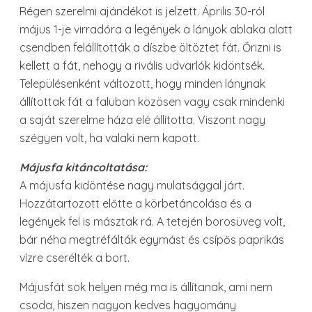
Régen szerelmi ajándékot is jelzett. Április 30-ról
május 1-je virradóra a legények a lányok ablaka alatt
csendben felállították a díszbe öltöztet fát. Őrizni is
kellett a fát, nehogy a rivális udvarlók kidöntsék.
Településenként változott, hogy minden lánynak
állítottak fát a faluban közösen vagy csak mindenki
a saját szerelme háza elé állította. Viszont nagy
szégyen volt, ha valaki nem kapott.
Májusfa kitáncoltatása:
A májusfa kidöntése nagy mulatsággal járt.
Hozzátartozott előtte a körbetáncolása és a
legények fel is másztak rá. A tetején borosüveg volt,
bár néha megtréfálták egymást és csípős paprikás
vízre cserélték a bort.
Májusfát sok helyen még ma is állítanak, ami nem
csoda, hiszen nagyon kedves hagyomány