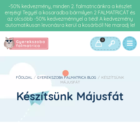
-50% kedvezmény, minden 2. falmatricánkra a készlet
erejéig! Tegyél a kosaradba bármilyen 2 FALMATRICÁT és
az olcsóbb -50% kedvezménnyel a tiéd! A kedvezmény
automatikusan levonásra kerül a kosárból! Ne maradj le!
0
FŐOLDAL
/
GYEREKSZOBA FALMATRICA BLOG
/
KÉSZÍTSÜNK
MÁJUSFÁT
Készítsünk Májusfát