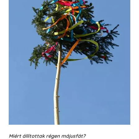
Miért állítottak régen májusfát?