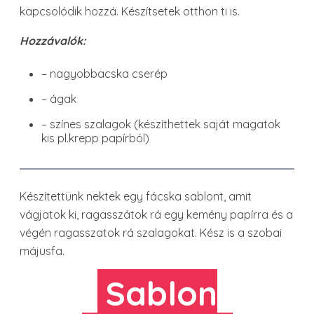
kapcsolódik hozzá. Készítsetek otthon ti is.
Hozzávalók:
– nagyobbacska cserép
– ágak
– színes szalagok (készíthettek saját magatok
kis pl.krepp papírból)
Készítettünk nektek egy fácska sablont, amit
vágjatok ki, ragasszátok rá egy kemény papírra és a
végén ragasszatok rá szalagokat. Kész is a szobai
májusfa.
Sablon