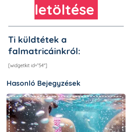
letöltése
Ti küldtétek a
falmatricáinkról:
[widgetkit id=”54″]
Hasonló Bejegyzések
Strand(on)