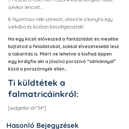
újévkor lencsét…
8. Nyomtass neki színezőt, ültesd le a konyha egy
sarkába és közben beszélgessetek!
Ha egy kicsit előveszed a fantáziádat és mesébe
bújtatod a feladatokat, sokkal élvezetesebb lesz
a takarítás is. Miért ne lehetne a kisfiad éppen
egy királyfia aki a jószívű porszívó “sárkánnyal”
küzd a porszörnyek ellen…
Ti küldtétek a
falmatricáinkról:
[widgetkit id=”54″]
Hasonló Bejegyzések