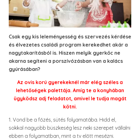
Csak egy kis leleményesség és szervezés kérdése
és élvezetes családi program kerekedhet akár a
nagytakarításból is. Hiszen melyik gyerkőc ne
akarna segíteni a porszívózásban van a kalács
gyúrásában?
Az ovis korú gyerekeknél már elég széles a
lehetőségek palettája. Amíg te a konyhában
ügyködsz adj feladatot, amivel le tudja magát
kötni.
1. Vond be a főzés, sütés folyamatába. Hidd el,
sokkal nagyobb büszkeség lesz neki szerepet vállalni
ebben a folyamatban, mint a tv előtt mesézni.