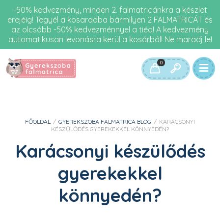
-50% kedvezmény, minden 2. falmatricánkra a készlet
erejéig! Tegyél a kosaradba bármilyen 2 FALMATRICÁT és
az olcsóbb -50% kedvezménnyel a tiéd! A kedvezmény
automatikusan levonásra kerül a kosárból! Ne maradj le!
0
FŐOLDAL
/
GYEREKSZOBA FALMATRICA BLOG
/
KARÁCSONYI
KÉSZÜLŐDÉS GYEREKEKKEL KÖNNYEDÉN?
Karácsonyi készülődés
gyerekekkel
könnyedén?