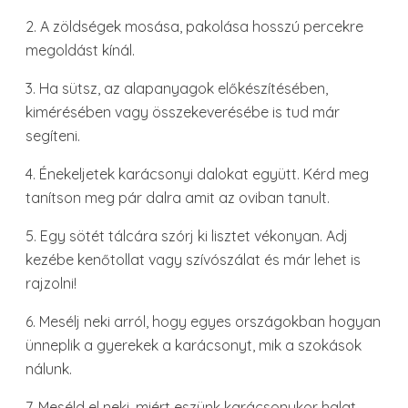
2. A zöldségek mosása, pakolása hosszú percekre
megoldást kínál.
3. Ha sütsz, az alapanyagok előkészítésében,
kimérésében vagy összekeverésébe is tud már
segíteni.
4. Énekeljetek karácsonyi dalokat együtt. Kérd meg
tanítson meg pár dalra amit az oviban tanult.
5. Egy sötét tálcára szórj ki lisztet vékonyan. Adj
kezébe kenőtollat vagy szívószálat és már lehet is
rajzolni!
6. Mesélj neki arról, hogy egyes országokban hogyan
ünneplik a gyerekek a karácsonyt, mik a szokások
nálunk.
7. Meséld el neki, miért eszünk karácsonykor halat,