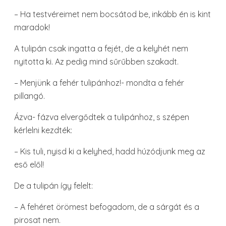
– Ha testvéreimet nem bocsátod be, inkább én is kint
maradok!
A tulipán csak ingatta a fejét, de a kelyhét nem
nyitotta ki. Az pedig mind sűrűbben szakadt.
– Menjünk a fehér tulipánhoz!- mondta a fehér
pillangó.
Ázva- fázva elvergődtek a tulipánhoz, s szépen
kérlelni kezdték:
– Kis tuli, nyisd ki a kelyhed, hadd húzódjunk meg az
eső elől!
De a tulipán így felelt:
– A fehéret örömest befogadom, de a sárgát és a
pirosat nem.