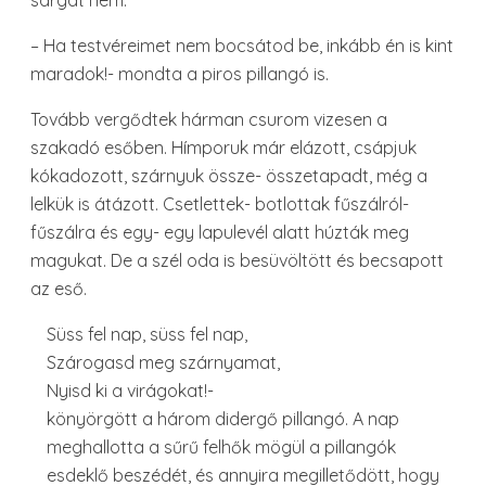
sárgát nem.
– Ha testvéreimet nem bocsátod be, inkább én is kint
maradok!- mondta a piros pillangó is.
Tovább vergődtek hárman csurom vizesen a
szakadó esőben. Hímporuk már elázott, csápjuk
kókadozott, szárnyuk össze- összetapadt, még a
lelkük is átázott. Csetlettek- botlottak fűszálról-
fűszálra és egy- egy lapulevél alatt húzták meg
magukat. De a szél oda is besüvöltött és becsapott
az eső.
Süss fel nap, süss fel nap,
Szárogasd meg szárnyamat,
Nyisd ki a virágokat!-
könyörgött a három didergő pillangó. A nap
meghallotta a sűrű felhők mögül a pillangók
esdeklő beszédét, és annyira megilletődött, hogy