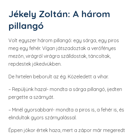
Jékely Zoltán: A három
pillangó
Volt egyszer három pillangó: egy sárga, egy piros
meg egy fehér. Vígan játszadoztak a verőfényes
mezőn, virágról virágra szálldostak, táncoltak,
repdestek jókedvükben.
De hirtelen beborult az ég. Közeledett a vihar.
– Repüljünk haza!- mondta a sárga pillangó, ijedten
pergette a szárnyát.
– Minél gyorsabban!- mondta a piros is, a fehér is, és
elindultak gyors szárnyalással.
Éppen jókor értek haza, mert a zápor már megeredt