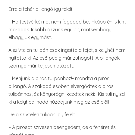
Erre a fehér pillangó így felelt:
– Ha testvérkéimet nem fogadod be, inkább én is kint
maradok. Inkább ázzunk együtt, mintsemhogy
elhagyjuk egymást.
A szívtelen tulipán csak ingatta a fejét, s kelyhét nem
nyitotta ki. Az eső pedig már zuhogott. A pillangók
szárnya már teljesen átázott.
– Menjünk a piros tulipánhoz!- mondta a piros
pillangó. A szakadó esőben elvergődtek a piros
tulipánhoz, és könyörögni kezdtek neki:- Kis tuli nyisd
ki a kelyhed, hadd húzódjunk meg az eső elől!
De a szívtelen tulipán így felelt.
– A pirosat szívesen beengedem, de a fehéret és