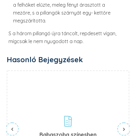
a felhőket elűzte, meleg fényt árasztott a
mezőre, s a pillangók szárnyát egy- kettőre
megszárította.
S a három pillangó újra táncolt, repdesett vígan,
mígcsak le nem nyugodott a nap.
Hasonló Bejegyzések
Babaszoba színesben