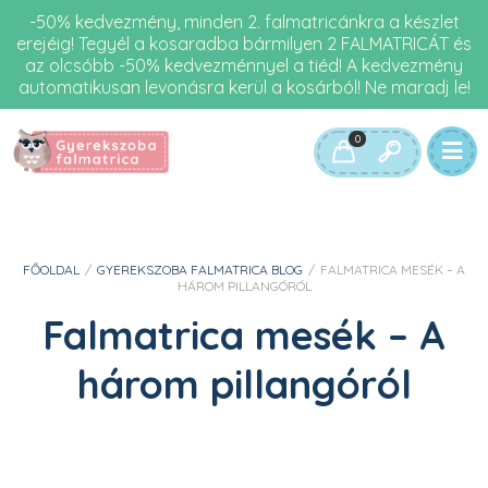
-50% kedvezmény, minden 2. falmatricánkra a készlet
erejéig! Tegyél a kosaradba bármilyen 2 FALMATRICÁT és
az olcsóbb -50% kedvezménnyel a tiéd! A kedvezmény
automatikusan levonásra kerül a kosárból! Ne maradj le!
0
FŐOLDAL
/
GYEREKSZOBA FALMATRICA BLOG
/
FALMATRICA MESÉK – A
HÁROM PILLANGÓRÓL
Falmatrica mesék – A
három pillangóról