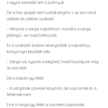
s egyre vizesebb lett a szárnyuk.
De a ház ajtaját nem tudták kinyitni, s az eső mind
jobban és jobban szakadt.
– Menjünk a sárga tulipánhoz!- mondta a sárga
pillangó,- az majd bebocsát.
És a szakadó esőben elvergődtek a tulipánhoz,
könyörögni kezdtek neki:
– Sárga tuli, nyisd ki a kelyhed, hadd húzódjunk meg
az eső elől!
De a tulipán így felelt:
– A sárgának szívesen kinyitom, de a pirosnak és a
fehérnek nem.
Erre a sárga így felelt a szívtelen tulipánnak;