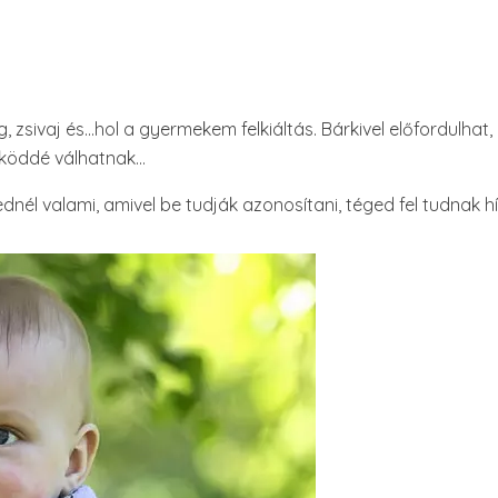
zsivaj és…hol a gyermekem felkiáltás. Bárkivel előfordulhat
t köddé válhatnak…
él valami, amivel be tudják azonosítani, téged fel tudnak hí