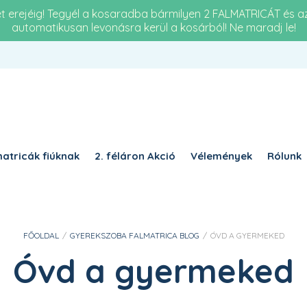
et erejéig! Tegyél a kosaradba bármilyen 2 FALMATRICÁT és 
automatikusan levonásra kerül a kosárból! Ne maradj le!
Re
KÖTELEZŐ
JELSZÓ
*
a 
KÉ
KÉRJÜK, ADJA MEG A VÁLASZT SZÁMJEGYEKKEL:
ket
húsz − kettő =
atricák fiúknak
2. féláron Akció
Vélemények
Rólunk
EMLÉKEZZ RÁM
BELÉPÉS
FŐOLDAL
/
GYEREKSZOBA FALMATRICA BLOG
/
ÓVD A GYERMEKED
Elfelejtett jelszó?
Óvd a gyermeked