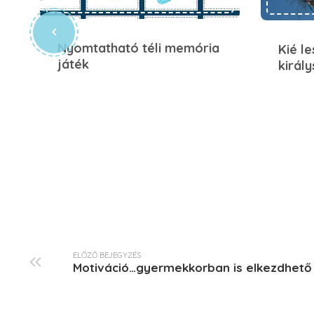
Nyomtatható téli memória
Kié l
játék
királ
ELŐZŐ BEJEGYZÉS
Motiváció…gyermekkorban is elkezdhető