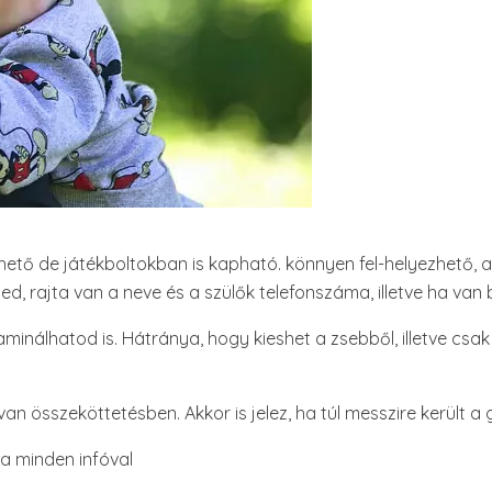
íthető de játékboltokban is kapható. könnyen fel-helyezhető, a
d, rajta van a neve és a szülők telefonszáma, illetve ha van 
aminálhatod is. Hátránya, hogy kieshet a zsebből, illetve csa
l van összeköttetésben. Akkor is jelez, ha túl messzire került 
a minden infóval