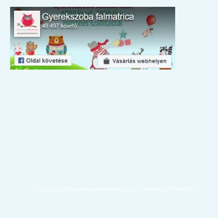
Copyright © gyerekszobafalmatrica.hu. Minden jog fenntartva.