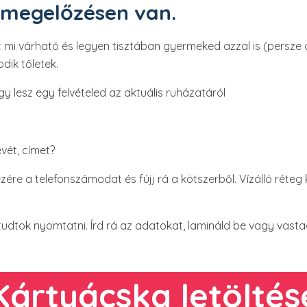
a megelőzésen van.
át mi várható és legyen tisztában gyermeked azzal is (persze
odik tőletek.
Így lesz egy felvételed az aktuális ruházatáról
vét, címet?
 kezére a telefonszámodat és fújj rá a kötszerből. Vízálló réte
tudtok nyomtatni. Írd rá az adatokat, lamináld be vagy vasta
Kártyácska letöltés