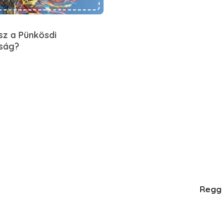
esz a Pünkösdi
yság?
Regge