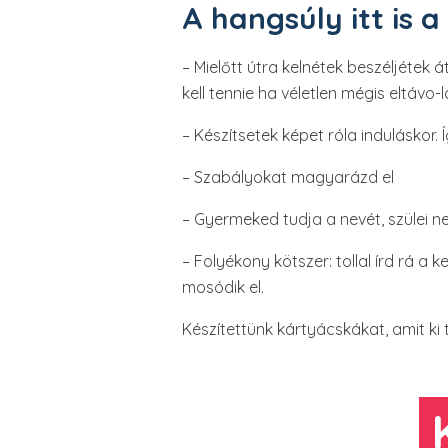
A hangsúly itt is 
– Mielőtt útra kelnétek beszéljétek 
kell tennie ha véletlen mégis eltávo-l
– Készítsetek képet róla induláskor. 
– Szabályokat magyarázd el
– Gyermeked tudja a nevét, szülei ne
– Folyékony kötszer: tollal írd rá a
mosódik el.
Készítettünk kártyácskákat, amit ki 