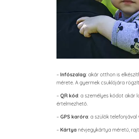
–
Infószalag
: akár otthon is elkész
mérete. A gyermek csuklójára rögzíte
–
QR kód
: a személyes kódot akár l
értelmezhető.
–
GPS karóra
: a szülők telefonjáva
–
Kártya
névjegykártya méretű, rajt