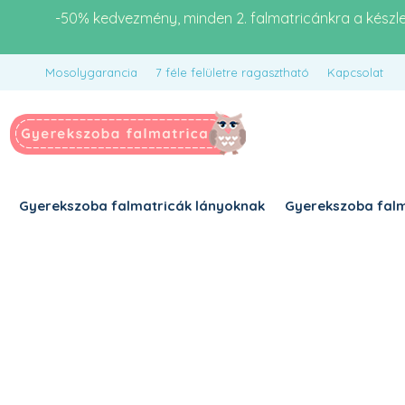
-50% kedvezmény, minden 2. falmatricánkra a készl
Mosolygarancia
7 féle felületre ragasztható
Kapcsolat
Gyerekszoba falmatricák lányoknak
Gyerekszoba falm