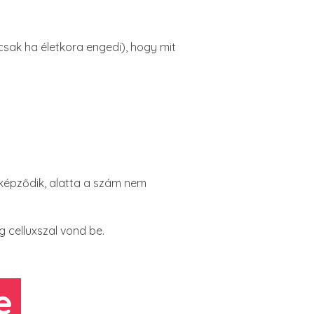
 csak ha életkora engedi), hogy mit
g képződik, alatta a szám nem
g celluxszal vond be.
e