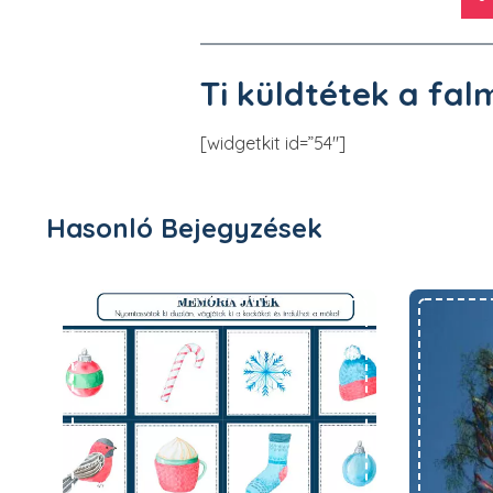
Ti küldtétek a fal
[widgetkit id=”54″]
Hasonló Bejegyzések
Nyomtatható téli memória játék