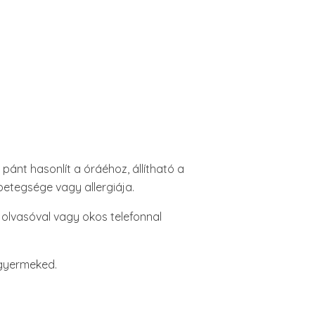
 pánt hasonlít a óráéhoz, állítható a
betegsége vagy allergiája.
k olvasóval vagy okos telefonnal
a gyermeked.