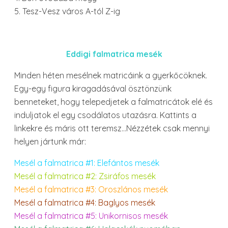
5. Tesz-Vesz város A-tól Z-ig
Eddigi falmatrica mesék
Minden héten mesélnek matricáink a gyerkőcöknek.
Egy-egy figura kiragadásával ösztönzünk
benneteket, hogy telepedjetek a falmatricátok elé és
induljatok el egy csodálatos utazásra. Kattints a
linkekre és máris ott teremsz…Nézzétek csak mennyi
helyen jártunk már:
Mesél a falmatrica #1: Elefántos mesék
Mesél a falmatrica #2: Zsiráfos mesék
Mesél a falmatrica #3: Oroszlános mesék
Mesél a falmatrica #4: Baglyos mesék
Mesél a falmatrica #5: Unikornisos mesék