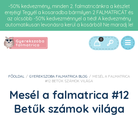
-50% kedvezmény, minden 2. falmatricánkra a készlet
erejéig! Tegyél a kosaradba bármilyen 2 FALMATRICÁT és
az olcsóbb -50% kedvezménnyel a tiéd! A kedvezmény
automatikusan levonásra kerül a kosárból! Ne maradj le!
0
FŐOLDAL
/
GYEREKSZOBA FALMATRICA BLOG
/
MESÉL A FALMATRICA
#12 BETŰK SZÁMOK VILÁGA
Mesél a falmatrica #12
Betűk számok világa