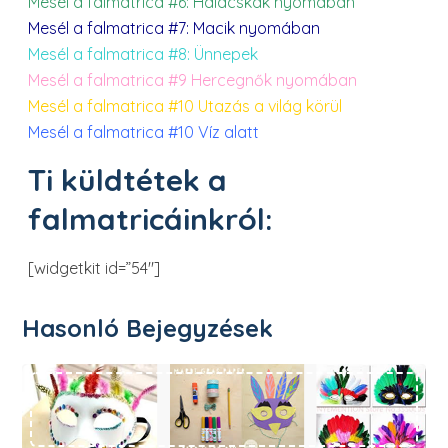
Mesél a falmatrica #6: Halacskák nyomában
Mesél a falmatrica #7: Macik nyomában
Mesél a falmatrica #8: Ünnepek
Mesél a falmatrica #9 Hercegnők nyomában
Mesél a falmatrica #10 Utazás a világ körül
Mesél a falmatrica #10 Víz alatt
Ti küldtétek a
falmatricáinkról:
[widgetkit id=”54″]
Hasonló Bejegyzések
Készítsünk farsangi álarcot