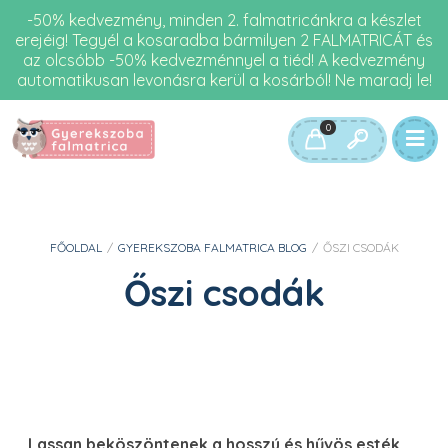
-50% kedvezmény, minden 2. falmatricánkra a készlet
erejéig! Tegyél a kosaradba bármilyen 2 FALMATRICÁT és
az olcsóbb -50% kedvezménnyel a tiéd! A kedvezmény
automatikusan levonásra kerül a kosárból! Ne maradj le!
0
FŐOLDAL
/
GYEREKSZOBA FALMATRICA BLOG
/
ŐSZI CSODÁK
Őszi csodák
Lassan beköszöntenek a hosszú és hűvös esték,