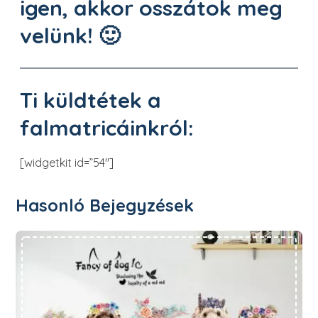
igen, akkor osszátok meg
velünk! 🙂
Ti küldtétek a
falmatricáinkról:
[widgetkit id=”54″]
Hasonló Bejegyzések
Mesél a falmatrica #15 Kutyusok