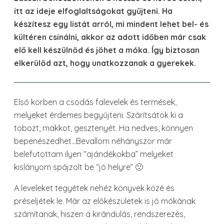
itt az ideje elfoglaltságokat gyűjteni. Ha
készítesz egy listát arról, mi mindent lehet bel- és
kültéren csinálni, akkor az adott időben már csak
elő kell készülnöd és jöhet a móka. Így biztosan
elkerülöd azt, hogy unatkozzanak a gyerekek.
Első körben a csodás falevelek és termések,
melyeket érdemes begyűjteni. Szárítsátok ki a
tobozt, makkot, gesztenyét. Ha nedves, könnyen
bepenészedhet…Bevallom néhányszor már
belefutottam ilyen “ajándékokba” melyeket
kislányom spájzolt be “jó helyre” 🙂
A leveleket tegyétek nehéz könyvek közé és
préseljétek le. Már az előkészületek is jó mókának
számítanak, hiszen a kirándulás, rendszerezés,