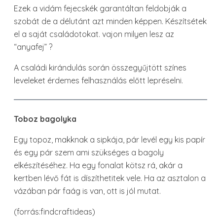
Ezek a vidám fejecskék garantáltan feldobják a
szobát de a délutánt azt minden képpen. Készítsétek
el a saját családotokat. vajon milyen lesz az
“anyafej” ?
A családi kirándulás során összegyűjtött színes
leveleket érdemes felhasználás előtt lepréselni.
Toboz bagolyka
Egy topoz, makknak a sipkája, pár levél egy kis papír
és egy pár szem ami szükséges a bagoly
elkészítéséhez. Ha egy fonalat kötsz rá, akár a
kertben lévő fát is díszíthetitek vele. Ha az asztalon a
vázában pár faág is van, ott is jól mutat.
(forrás:findcraftideas)