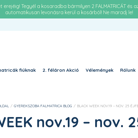
et erejéig! Tegyél a kosaradba bármilyen 2 FALMATRICÁT és 
automatikusan levonásra kerül a kosárból! Ne maradj le!
Re
KÖTELEZŐ
JELSZÓ
*
a 
KÉ
KÉRJÜK, ADJA MEG A VÁLASZT SZÁMJEGYEKKEL:
16 
tizennégy + tizenhat =
atricák fiúknak
2. féláron Akció
Vélemények
Rólunk
EMLÉKEZZ RÁM
BELÉPÉS
LDAL
/
GYEREKSZOBA FALMATRICA BLOG
/
BLACK WEEK NOV.19 – NOV. 25 ÉJFÉ
Elfelejtett jelszó?
EK nov.19 – nov. 25