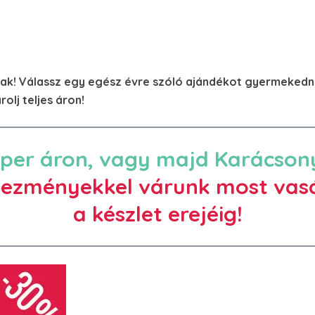
nak! Válassz egy egész évre szóló ajándékot gyermekedn
olj teljes áron!
per áron, vagy majd Karácsony 
ezményekkel várunk most vasá
a készlet erejéig!