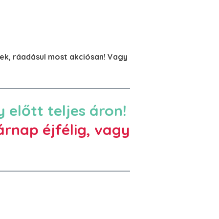
ek, ráadásul most akciósan! Vagy
előtt teljes áron!
rnap éjfélig, vagy