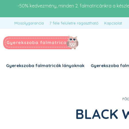
-50% kedvezmény, minden 2. falmatricánkra a készl
Mosolygarancia
7 féle felületre ragasztható
Kapcsolat
Gyerekszoba falmatricák lányoknak
Gyerekszoba falm
FŐO
BLACK WE