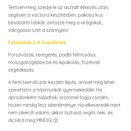
Terítsen meg, szedje le az asztalt étkezés után,
segítsen a vacsora készítésben, pakolja ki a
bevásárló táskát, öntözze meg a virágokat,
válogassa szét a szennyest
Feladatok 6-9 éveseknek
Porszívózás, teregetés, padló felmosása,
mosogatógépbe be és kipakolás, főzésnél
segédkezés
A fenti teendő pár kezdeti lépés, amivel meg lehet
szerettetni a házimunkát gyermekeddel. Ha
apródonként haladtok, örömmel fogja csinálni,
hiszen mindig lesz sikerélménye. Ha elkeseredik mert
nem sikerült valami, akkor biztasd, segíts neki…és
dicsérd meg MINDIG! 🙂