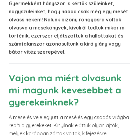
Gyermekként hányszor is kértük szüleinket,
nagyszüleinket, hogy naaaa csak még egy mesét
olvass nekem! Nálunk bizony rongyosra voltak
olvasva a mesekönyvek, kívülről tudtuk mikor mi
történik, ezerszer eljátszottuk a hallottakat és
számtalanszor azonosultunk a királylány vagy
bátor vitéz szerepével.
Vajon ma miért olvasunk
mi magunk kevesebbet a
gyerekeinknek?
A mese és vele együtt a mesélés egy csodás világba
repíti a gyerekeket. Kinyílnak előttük olyan ajtók,
melyek korábban zártak voltak, kifejezésre