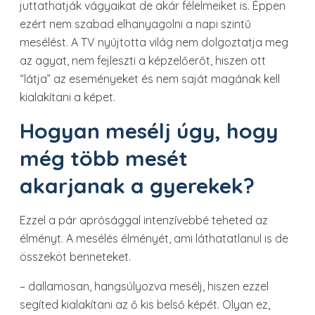
juttathatják vágyaikat de akár félelmeiket is. Éppen
ezért nem szabad elhanyagolni a napi szintű
mesélést. A TV nyújtotta világ nem dolgoztatja meg
az agyat, nem fejleszti a képzelőerőt, hiszen ott
“látja” az eseményeket és nem saját magának kell
kialakítani a képet.
Hogyan mesélj úgy, hogy
még több mesét
akarjanak a gyerekek?
Ezzel a pár aprósággal intenzívebbé teheted az
élményt. A mesélés élményét, ami láthatatlanul is de
összeköt benneteket.
– dallamosan, hangsúlyozva mesélj, hiszen ezzel
segíted kialakítani az ő kis belső képét. Olyan ez,