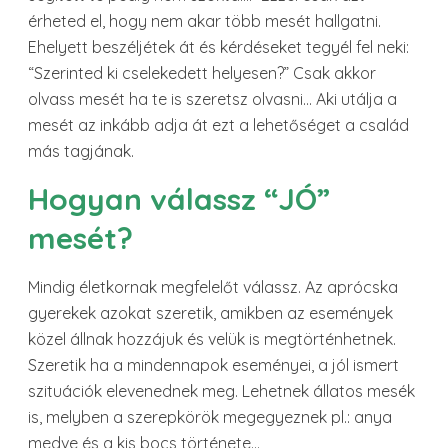
érheted el, hogy nem akar több mesét hallgatni.
Ehelyett beszéljétek át és kérdéseket tegyél fel neki:
“Szerinted ki cselekedett helyesen?” Csak akkor
olvass mesét ha te is szeretsz olvasni… Aki utálja a
mesét az inkább adja át ezt a lehetőséget a család
más tagjának.
Hogyan válassz “JÓ”
mesét?
Mindig életkornak megfelelőt válassz. Az aprócska
gyerekek azokat szeretik, amikben az események
közel állnak hozzájuk és velük is megtörténhetnek.
Szeretik ha a mindennapok eseményei, a jól ismert
szituációk elevenednek meg. Lehetnek állatos mesék
is, melyben a szerepkörök megegyeznek pl.: anya
medve és a kis bocs története…