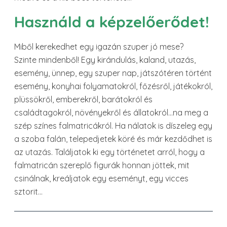
Használd a képzelőerődet!
Miből kerekedhet egy igazán szuper jó mese?
Szinte mindenből! Egy kirándulás, kaland, utazás,
esemény, ünnep, egy szuper nap, játszótéren történt
esemény, konyhai folyamatokról, főzésről, játékokról,
plüssökről, emberekről, barátokról és
családtagokról, növényekről és állatokról…na meg a
szép színes falmatricákról. Ha nálatok is díszeleg egy
a szoba falán, telepedjetek köré és már kezdődhet is
az utazás. Találjatok ki egy történetet arról, hogy a
falmatricán szereplő figurák honnan jöttek, mit
csinálnak, kreáljatok egy eseményt, egy vicces
sztorit…