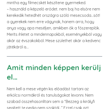
mintha egy filmecskét készítene gyermeked.
– használd a képzelő erődet. nem baj ha elsőre nem
kerekedik hetedhét országra szóló mesecsoda…sőt!
a gyerekek nem erre vágynak, hanem arra, hogy
anya vagy apa meséljen, amikben ők a főszereplők.
Meríts ihletet a mindennapokból, eseményekből vagy
akár az évszakokból. Mese születhet akár a kedvenc
játékáról is…
Amit minden képpen kerülj
el…
Nem kell a mese végén kis előadást tartani az
erkölcsi normákról és tanulságokat levonni. Nem
szabad összehasonlítani sem a “Bezzeg a királyfi
segített te pedig nem szoktál…” Ezzel csak azt