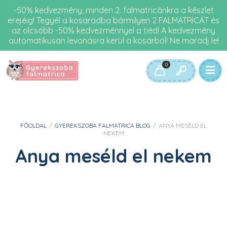
-50% kedvezmény, minden 2. falmatricánkra a készlet
erejéig! Tegyél a kosaradba bármilyen 2 FALMATRICÁT és
az olcsóbb -50% kedvezménnyel a tiéd! A kedvezmény
automatikusan levonásra kerül a kosárból! Ne maradj le!
0
FŐOLDAL
/
GYEREKSZOBA FALMATRICA BLOG
/
ANYA MESÉLD EL
NEKEM
Anya meséld el nekem