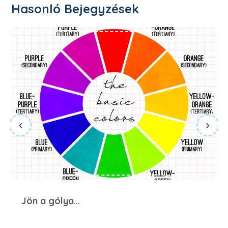
Hasonló Bejegyzések
Jön a gólya…
Jön a gólya…