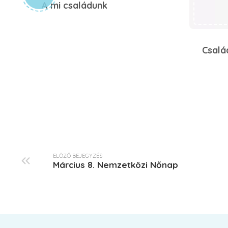
A mi családunk
Csalá
ELŐZŐ BEJEGYZÉS
Március 8. Nemzetközi Nőnap