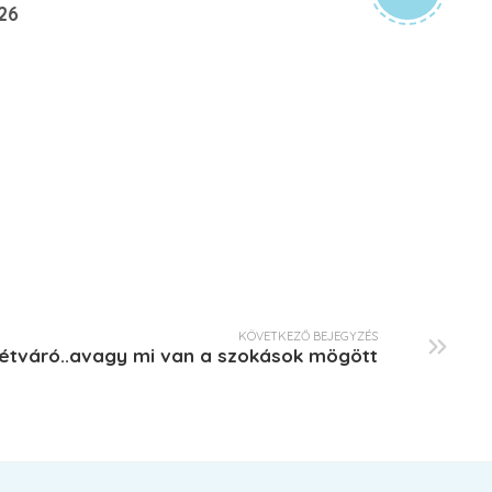
26
KÖVETKEZŐ BEJEGYZÉS
étváró..avagy mi van a szokások mögött