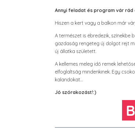
Annyi feladat és program vár rá
Hiszen a kert vagy a balkon már vár
A természet is ébredezik, színekbe b
gazdaság rengeteg új dolgot rejt m
új állatka született.
A kellemes meleg idő remek lehetősé
elfoglaltság mindenkinek. Egy csoko
kalandokat…
Jó szórakozást!:)
B