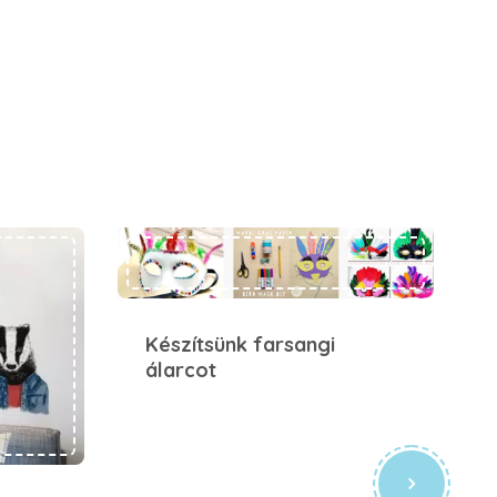
Készítsünk farsangi álarcot
Készítsünk farsangi
álarcot