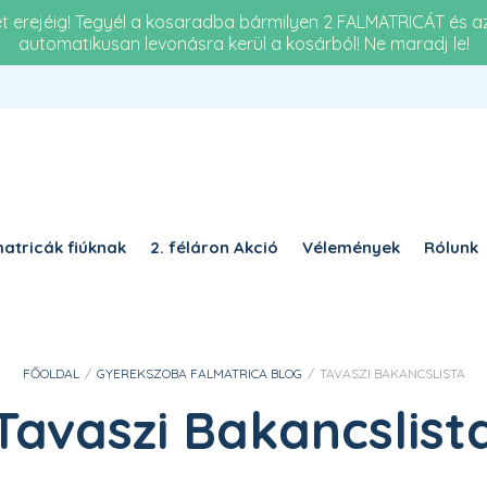
et erejéig! Tegyél a kosaradba bármilyen 2 FALMATRICÁT és 
automatikusan levonásra kerül a kosárból! Ne maradj le!
Re
KÖTELEZŐ
JELSZÓ
*
a 
KÉ
KÉRJÜK, ADJA MEG A VÁLASZT SZÁMJEGYEKKEL:
16 
tizenhét + kettő =
atricák fiúknak
2. féláron Akció
Vélemények
Rólunk
EMLÉKEZZ RÁM
BELÉPÉS
FŐOLDAL
/
GYEREKSZOBA FALMATRICA BLOG
/
TAVASZI BAKANCSLISTA
Elfelejtett jelszó?
Tavaszi Bakancslist