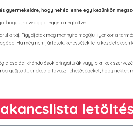
d és gyermekeidre, hogy nehéz lenne egy kezünkön megsz
ja, hogy újra virággal legyen megtöltve.
orul a táj. Figyeljétek meg mennyire megújul ilyenkor a termés
agába. Ha még nem jártatok, keressétek fel a közeletekben
g a családi kirándulások bringatúrák vagy piknikek szervez
rba gyűjtöttük neked a tavaszi lehetőségeket, hogy nektek má
akancslista letölté