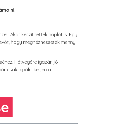
ámolni.
zet. Akár készíthettek naplót is. Egy
 levőt, hogy megnézhessétek mennyi
éséhez. Hétvégére igazán jó
r csak pipálni kelljen a
se