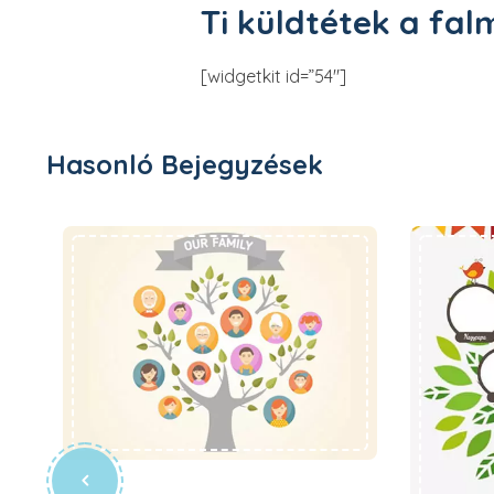
Ti küldtétek a fal
[widgetkit id=”54″]
Hasonló Bejegyzések
A mi családunk