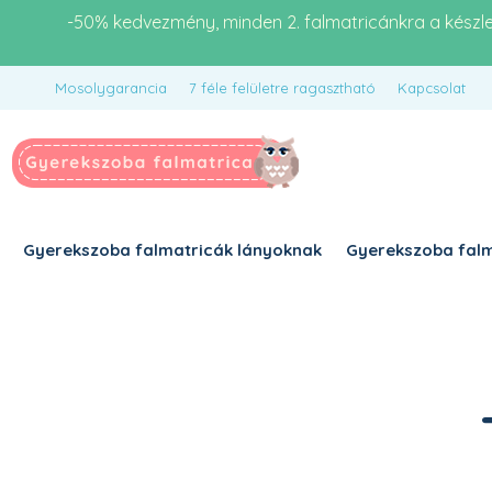
-50% kedvezmény, minden 2. falmatricánkra a készl
Mosolygarancia
7 féle felületre ragasztható
Kapcsolat
Gyerekszoba falmatricák lányoknak
Gyerekszoba falm