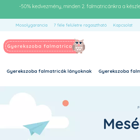
-50% kedvezmény, minden 2. falmatricánkra a készl
Mosolygarancia
7 féle felületre ragasztható
Kapcsolat
Gyerekszoba falmatricák lányoknak
Gyerekszoba falm
F
Mesél