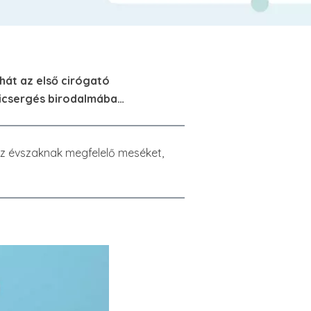
 hát az első cirógató
sicsergés birodalmába…
 az évszaknak megfelelő meséket,