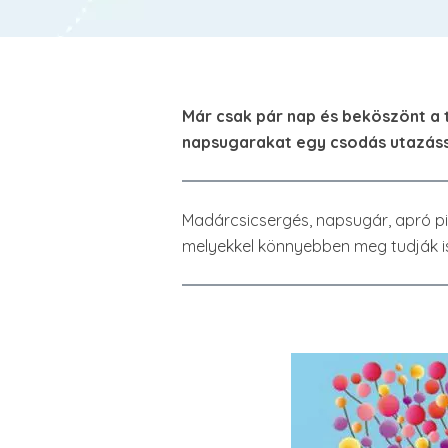
Már csak pár nap és beköszönt a t
napsugarakat egy csodás utazáss
Madárcsicsergés, napsugár, apró pic
melyekkel könnyebben meg tudják is