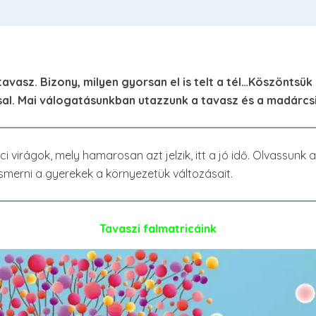
avasz. Bizony, milyen gyorsan el is telt a tél…Köszöntsük
al. Mai válogatásunkban utazzunk a tavasz és a madárc
i virágok, mely hamarosan azt jelzik, itt a jó idő. Olvassunk
merni a gyerekek a környezetük változásait.
Tavaszi falmatricáink