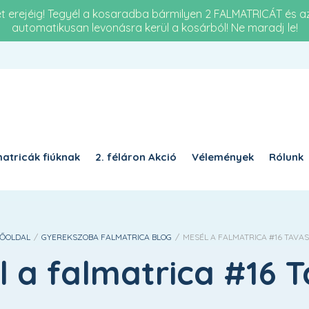
et erejéig! Tegyél a kosaradba bármilyen 2 FALMATRICÁT és 
automatikusan levonásra kerül a kosárból! Ne maradj le!
Re
KÖTELEZŐ
JELSZÓ
*
a 
KÉ
KÉRJÜK, ADJA MEG A VÁLASZT SZÁMJEGYEKKEL:
tiz
tizennyolc − egy =
atricák fiúknak
2. féláron Akció
Vélemények
Rólunk
EMLÉKEZZ RÁM
BELÉPÉS
ŐOLDAL
/
GYEREKSZOBA FALMATRICA BLOG
/
MESÉL A FALMATRICA #16 TAVA
Elfelejtett jelszó?
 a falmatrica #16 