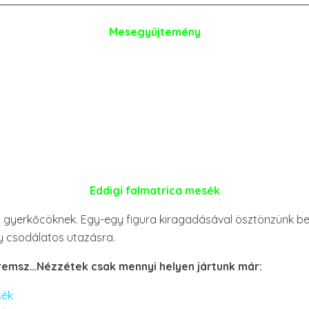
Mesegyűjtemény
Eddigi falmatrica mesék
 gyerkőcöknek. Egy-egy figura kiragadásával ösztönzünk be
gy csodálatos utazásra.
teremsz…Nézzétek csak mennyi helyen jártunk már:
sék