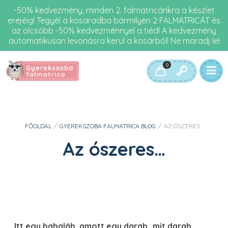
-50% kedvezmény, minden 2. falmatricánkra a készlet
erejéig! Tegyél a kosaradba bármilyen 2 FALMATRICÁT és
az olcsóbb -50% kedvezménnyel a tiéd! A kedvezmény
automatikusan levonásra kerül a kosárból! Ne maradj le!
0
FŐOLDAL
/
GYEREKSZOBA FALMATRICA BLOG
/
AZ ÓSZERES…
Az ószeres…
Itt egy babaláb, amott egy darab…mit darab