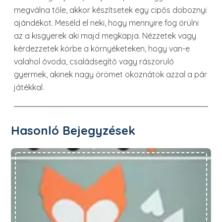
megválna tőle, akkor készítsetek egy cipős doboznyi
ajándékot. Meséld el neki, hogy mennyire fog örülni
az a kisgyerek aki majd megkapja. Nézzetek vagy
kérdezzetek körbe a környéketeken, hogy van-e
valahol óvoda, családsegítő vagy rászoruló
gyermek, akinek nagy örömet okoznátok azzal a pár
játékkal.
Hasonló Bejegyzések
Szívecskéből állatok