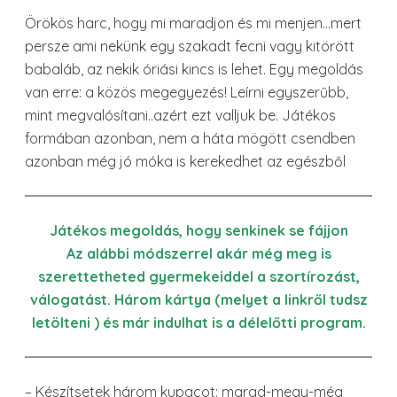
Örökös harc, hogy mi maradjon és mi menjen…mert
persze ami nekünk egy szakadt fecni vagy kitörött
babaláb, az nekik óriási kincs is lehet. Egy megoldás
van erre: a közös megegyezés! Leírni egyszerűbb,
mint megvalósítani..azért ezt valljuk be. Játékos
formában azonban, nem a háta mögött csendben
azonban még jó móka is kerekedhet az egészből
Játékos megoldás, hogy senkinek se fájjon
Az alábbi módszerrel akár még meg is
szerettetheted gyermekeiddel a szortírozást,
válogatást. Három kártya (melyet a linkről tudsz
letölteni ) és már indulhat is a délelőtti program.
– Készítsetek három kupacot: marad-megy-még