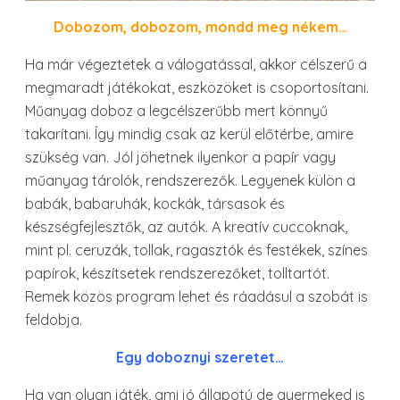
Dobozom, dobozom, mondd meg nékem…
Ha már végeztetek a válogatással, akkor célszerű a
megmaradt játékokat, eszközöket is csoportosítani.
Műanyag doboz a legcélszerűbb mert könnyű
takarítani. Így mindig csak az kerül előtérbe, amire
szükség van. Jól jöhetnek ilyenkor a papír vagy
műanyag tárolók, rendszerezők. Legyenek külön a
babák, babaruhák, kockák, társasok és
készségfejlesztők, az autók. A kreatív cuccoknak,
mint pl. ceruzák, tollak, ragasztók és festékek, színes
papírok, készítsetek rendszerezőket, tolltartót.
Remek közös program lehet és ráadásul a szobát is
feldobja.
Egy doboznyi szeretet…
Ha van olyan játék, ami jó állapotú de gyermeked is