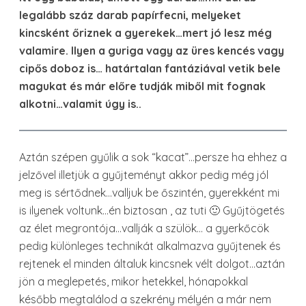
legalább száz darab papírfecni, melyeket
kincsként őriznek a gyerekek…mert jó lesz még
valamire. Ilyen a guriga vagy az üres kencés vagy
cipős doboz is… határtalan fantáziával vetik bele
magukat és már előre tudják miből mit fognak
alkotni…valamit úgy is..
Aztán szépen gyűlik a sok “kacat”…persze ha ehhez a
jelzővel illetjük a gyűjteményt akkor pedig még jól
meg is sértődnek…valljuk be őszintén, gyerekként mi
is ilyenek voltunk…én biztosan , az tuti 🙂 Gyűjtögetés
az élet megrontója…vallják a szülök… a gyerkőcök
pedig különleges technikát alkalmazva gyűjtenek és
rejtenek el minden általuk kincsnek vélt dolgot…aztán
jön a meglepetés, mikor hetekkel, hónapokkal
később megtalálod a szekrény mélyén a már nem