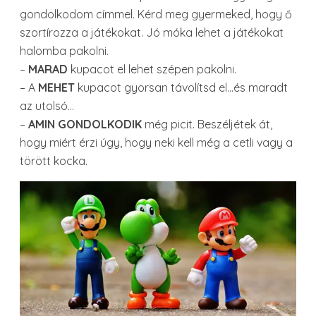
gondolkodom címmel. Kérd meg gyermeked, hogy ő
szortírozza a játékokat. Jó móka lehet a játékokat
halomba pakolni.
–
MARAD
kupacot el lehet szépen pakolni.
– A
MEHET
kupacot gyorsan távolítsd el…és maradt
az utolsó…
–
AMIN GONDOLKODIK
még picit. Beszéljétek át,
hogy miért érzi úgy, hogy neki kell még a cetli vagy a
törött kocka.