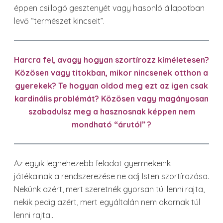
éppen csillogó gesztenyét vagy hasonló állapotban
levő “természet kincseit”.
Harcra fel, avagy hogyan szortírozz kíméletesen?
Közösen vagy titokban, mikor nincsenek otthon a
gyerekek? Te hogyan oldod meg ezt az igen csak
kardinális problémát? Közösen vagy magányosan
szabadulsz meg a hasznosnak képpen nem
mondható “árutól” ?
Az egyik legnehezebb feladat gyermekeink
játékainak a rendszerezése ne adj Isten szortírozása.
Nekünk azért, mert szeretnék gyorsan túl lenni rajta,
nekik pedig azért, mert egyáltalán nem akarnak túl
lenni rajta…