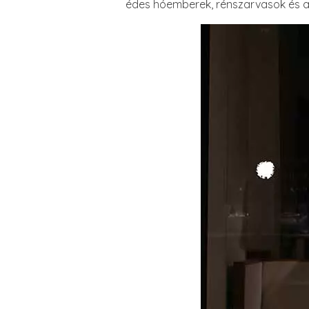
édes hóemberek, rénszarvasok és a j