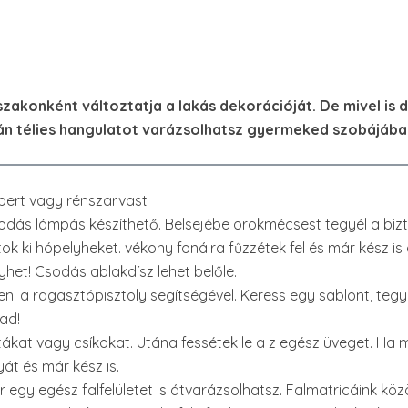
zakonként változtatja a lakás dekorációját. De mivel is
zán télies hangulatot varázsolhatsz gyermeked szobájába
bert vagy rénszarvast
sodás lámpás készíthető. Belsejébe örökmécsest tegyél a biz
k ki hópelyheket. vékony fonálra fűzzétek fel és már kész is 
yhet! Csodás ablakdísz lehet belőle.
i a ragasztópisztoly segítségével. Keress egy sablont, tegyél
ad!
ákat vagy csíkokat. Utána fessétek le a z egész üveget. Ha 
át és már kész is.
ár egy egész falfelületet is átvarázsolhatsz. Falmatricáink 