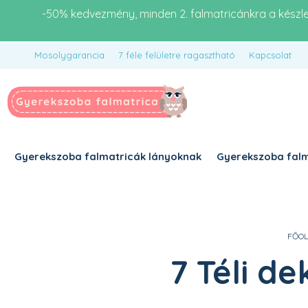
-50% kedvezmény, minden 2. falmatricánkra a készl
Mosolygarancia
7 féle felületre ragasztható
Kapcsolat
Gyerekszoba falmatricák lányoknak
Gyerekszoba falm
FŐOL
7 Téli d