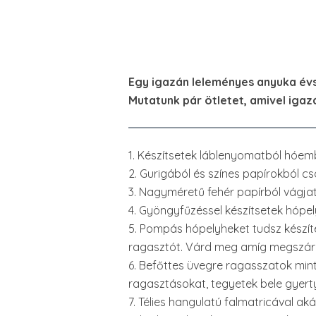
Egy igazán leleményes anyuka évs
Mutatunk pár ötletet, amivel iga
1. Készítsetek láblenyomatból hóem
2. Gurigából és színes papírokból c
3. Nagyméretű fehér papírból vágjato
4. Gyöngyfűzéssel készítsetek hópel
5. Pompás hópelyheket tudsz készíten
ragasztót. Várd meg amíg megszár
6. Befőttes üvegre ragasszatok mint
ragasztásokat, tegyetek bele gyerty
7. Télies hangulatú falmatricával ak