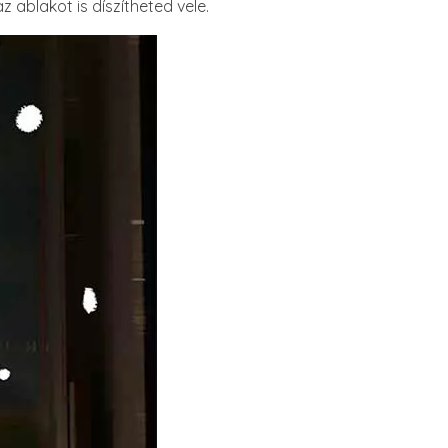
 ablakot is díszítheted vele.