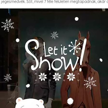
egesmedvék. Sőt, mivel 7 féle felületen megtapadnak, akár az