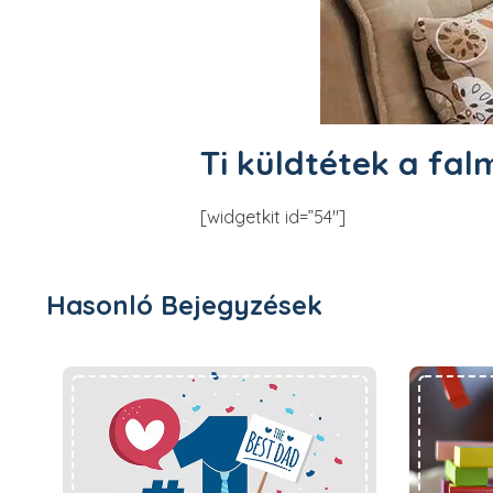
Ti küldtétek a fal
[widgetkit id=”54″]
Hasonló Bejegyzések
Apák napja