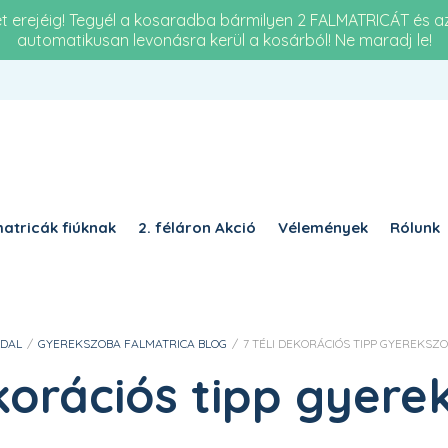
et erejéig! Tegyél a kosaradba bármilyen 2 FALMATRICÁT és 
automatikusan levonásra kerül a kosárból! Ne maradj le!
Re
KÖTELEZŐ
JELSZÓ
*
a 
KÉ
KÉRJÜK, ADJA MEG A VÁLASZT SZÁMJEGYEKKEL:
15 
1 + egy =
atricák fiúknak
2. féláron Akció
Vélemények
Rólunk
EMLÉKEZZ RÁM
BELÉPÉS
DAL
/
GYEREKSZOBA FALMATRICA BLOG
/
7 TÉLI DEKORÁCIÓS TIPP GYEREKSZ
Elfelejtett jelszó?
ekorációs tipp gyer