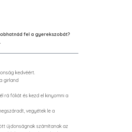
 dobhatnád fel a gyerekszobát?
.
tonság kedvéért.
a girland
 rá fóliát és kezd el kinyomni a
megszáradt, vegyétek le a
között újdonságnak számítanak az