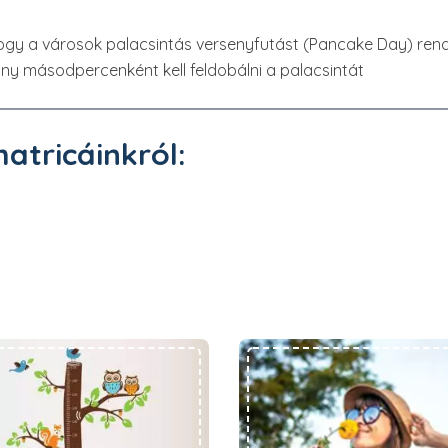
hogy a városok palacsintás versenyfutást (Pancake Day) re
y másodpercenként kell feldobálni a palacsintát
matricáinkról:
Biztonságos gyerekszoba
Nőnapi köszöntő