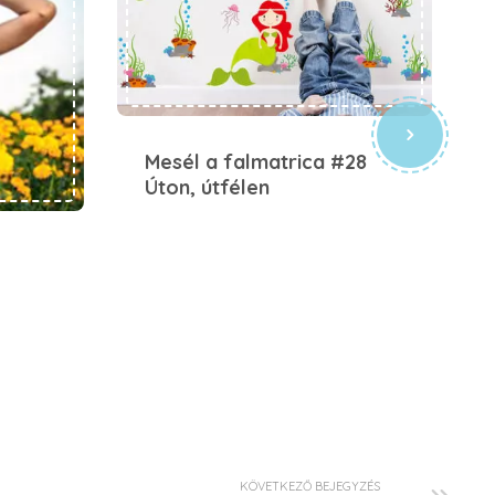
Mesél a falmatrica #28
Úton, útfélen
KÖVETKEZŐ BEJEGYZÉS