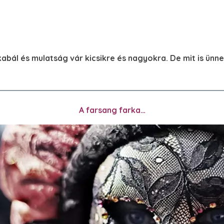
kabál és mulatság vár kicsikre és nagyokra. De mit is ünne
A farsang farka…