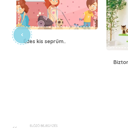
Édes kis seprűm..
Bizto
ELŐZŐ BEJEGYZÉS