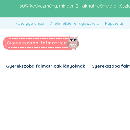
-50% kedvezmény, minden 2. falmatricánkra a készl
Mosolygarancia
7 féle felületre ragasztható
Kapcsolat
Gyerekszoba falmatricák lányoknak
Gyerekszoba falm