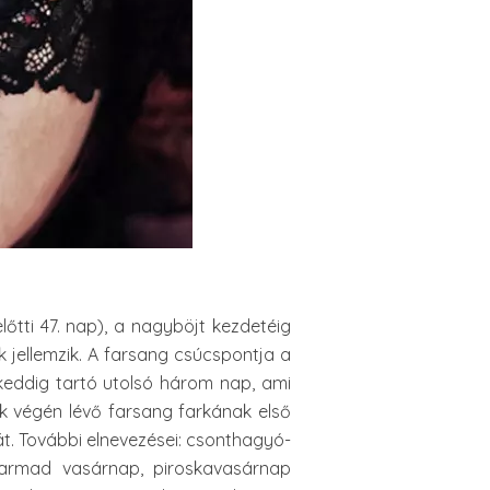
őtti 47. nap), a nagyböjt kezdetéig
jellemzik. A farsang csúcspontja a
eddig tartó utolsó három nap, ami
k végén lévő farsang farkának első
át. További elnevezései: csonthagyó-
armad vasárnap, piroskavasárnap