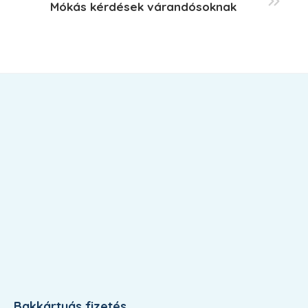
Mókás kérdések várandósoknak
Bakkártyás fizetés