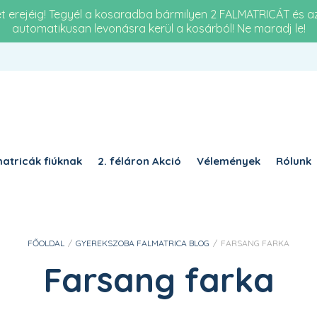
et erejéig! Tegyél a kosaradba bármilyen 2 FALMATRICÁT és 
automatikusan levonásra kerül a kosárból! Ne maradj le!
Re
KÖTELEZŐ
JELSZÓ
*
a 
KÉ
KÉRJÜK, ADJA MEG A VÁLASZT SZÁMJEGYEKKEL:
öt 
tizenegy − 3 =
atricák fiúknak
2. féláron Akció
Vélemények
Rólunk
EMLÉKEZZ RÁM
BELÉPÉS
FŐOLDAL
/
GYEREKSZOBA FALMATRICA BLOG
/
FARSANG FARKA
Elfelejtett jelszó?
Farsang farka