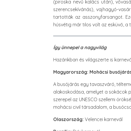
(piroska nevű kalács után), vővasá
szerencsekívánás), vajhagyó-vasá
tartották az asszonyfarsangot. Ez
húsvétig már tilos volt az esküvő, a
Így ünnepel a nagyvilág
Hazánkban és világszerte is karnevá
Magyarország: Mohácsi busójárá
A busójárás egy tavaszváró, téltem
alakoskodása, amelyet a sokácok po
szerepel az UNESCO szellemi öröksé
mohácsi civil társadalom, a busócs
Olaszország:
Velencei karnevál