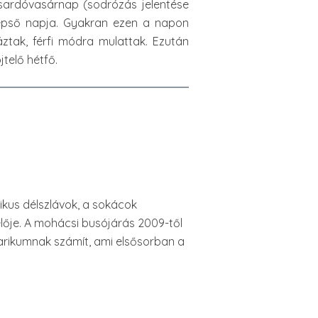
, sardóvasárnap (sodrózás jelentése
zépső napja. Gyakran ezen a napon
ztak, férfi módra mulattak. Ezután
jtelő hétfő.
kus délszlávok, a sokácok
lője. A mohácsi busójárás 2009-től
arikumnak számít, ami elsősorban a