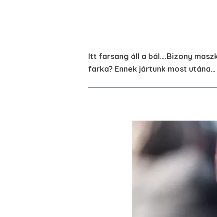
Itt farsang áll a bál….Bizony masz
farka? Ennek jártunk most utána…