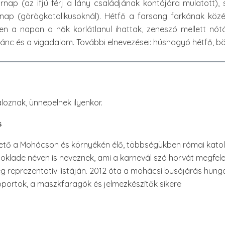
rnap (az ifjú férj a lány családjának kontójára mulatott)
rnap (görögkatolikusoknál). Hétfő a farsang farkának kö
en a napon a nők korlátlanul ihattak, zeneszó mellett nótá
 tánc és a vigadalom. További elnevezései: húshagyó hétfő, bö
loznak, ünnepelnek ilyenkor.
s
ető a Mohácson és környékén élő, többségükben római katoli
klade néven is neveznek, ami a karnevál szó horvát megfele
g reprezentatív listáján. 2012 óta a mohácsi busójárás hung
oportok, a maszkfaragók és jelmezkészítők sikere