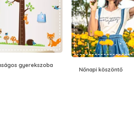
nságos gyerekszoba
Nőnapi köszöntő