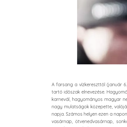
A farsang a vízkereszttől (január 
tartó időszak elnevezése. Hagyomá
karnevál, hagyományos magyar nev
nagy mulatságok közepette, valójá
napja. Számos helyen ezen a napon t
vasárnap, ötvenedvasárnap, son