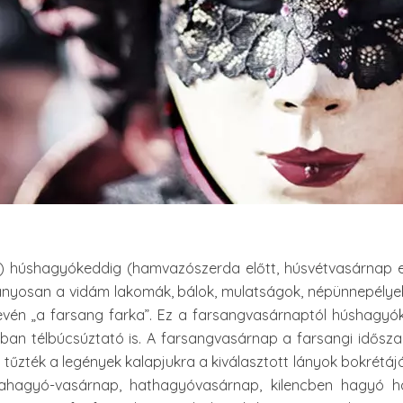
6.) húshagyókeddig (hamvazószerda előtt, húsvétvasárnap el
nyosan a vidám lakomák, bálok, mulatságok, népünnepélyek 
én „a farsang farka”. Ez a farsangvasárnaptól húshagyók
ban télbúcsúztató is. A farsangvasárnap a farsangi idősza
űzték a legények kalapjukra a kiválasztott lányok bokrétáj
kahagyó-vasárnap, hathagyóvasárnap, kilencben hagyó h