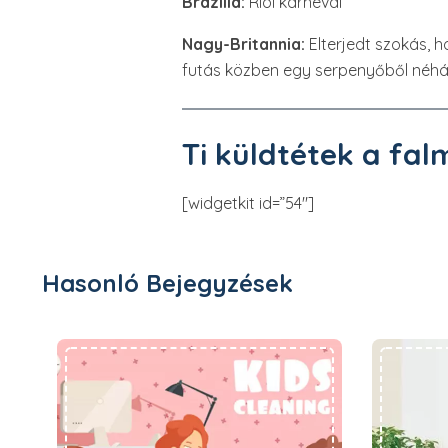
Brazília:
Riói karnevál
Nagy-Britannia:
Elterjedt szokás, 
futás közben egy serpenyőből néhán
Ti küldtétek a fal
[widgetkit id=”54″]
Hasonló Bejegyzések
Édes kis seprűm..