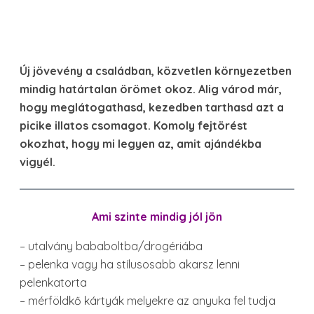
Új jövevény a családban, közvetlen környezetben
mindig határtalan örömet okoz. Alig várod már,
hogy meglátogathasd, kezedben tarthasd azt a
picike illatos csomagot. Komoly fejtörést
okozhat, hogy mi legyen az, amit ajándékba
vigyél.
Ami szinte mindig jól jön
– utalvány bababoltba/drogériába
– pelenka vagy ha stílusosabb akarsz lenni
pelenkatorta
– mérföldkő kártyák melyekre az anyuka fel tudja