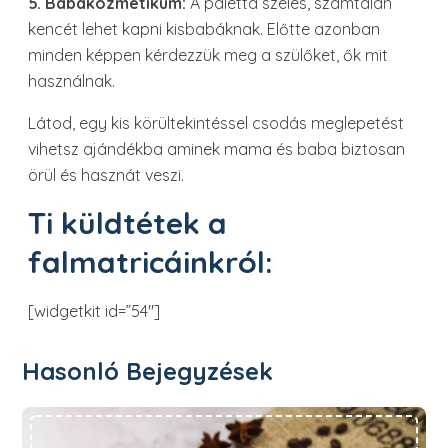
5. Babakozmetikum:
A paletta széles, számtalan
kencét lehet kapni kisbabáknak. Előtte azonban
minden képpen kérdezzük meg a szülőket, ők mit
használnak.
Látod, egy kis körültekintéssel csodás meglepetést
vihetsz ajándékba aminek mama és baba biztosan
örül és hasznát veszi.
Ti küldtétek a
falmatricáinkról:
[widgetkit id=”54″]
Hasonló Bejegyzések
Szabad egy kávéra?