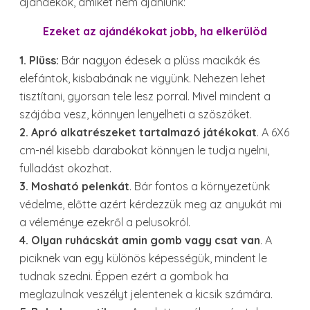
ajándékok, amiket nem ajánlunk:
Ezeket az ajándékokat jobb, ha elkerülöd
1. Plüss:
Bár nagyon édesek a plüss macikák és
elefántok, kisbabának ne vigyünk. Nehezen lehet
tisztítani, gyorsan tele lesz porral. Mivel mindent a
szájába vesz, könnyen lenyelheti a szöszöket.
2. Apró alkatrészeket tartalmazó játékokat
. A 6X6
cm-nél kisebb darabokat könnyen le tudja nyelni,
fulladást okozhat.
3. Mosható pelenkát
. Bár fontos a környezetünk
védelme, előtte azért kérdezzük meg az anyukát mi
a véleménye ezekről a pelusokról.
4. Olyan ruhácskát amin gomb vagy csat van
. A
piciknek van egy különös képességük, mindent le
tudnak szedni. Éppen ezért a gombok ha
meglazulnak veszélyt jelentenek a kicsik számára.