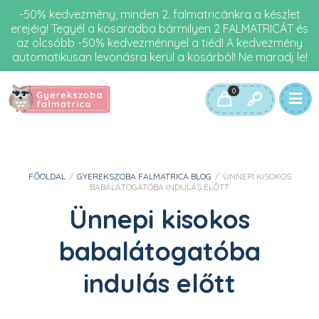
-50% kedvezmény, minden 2. falmatricánkra a készlet
erejéig! Tegyél a kosaradba bármilyen 2 FALMATRICÁT és
az olcsóbb -50% kedvezménnyel a tiéd! A kedvezmény
automatikusan levonásra kerül a kosárból! Ne maradj le!
0
FŐOLDAL
/
GYEREKSZOBA FALMATRICA BLOG
/
ÜNNEPI KISOKOS
BABALÁTOGATÓBA INDULÁS ELŐTT
Ünnepi kisokos
babalátogatóba
indulás előtt