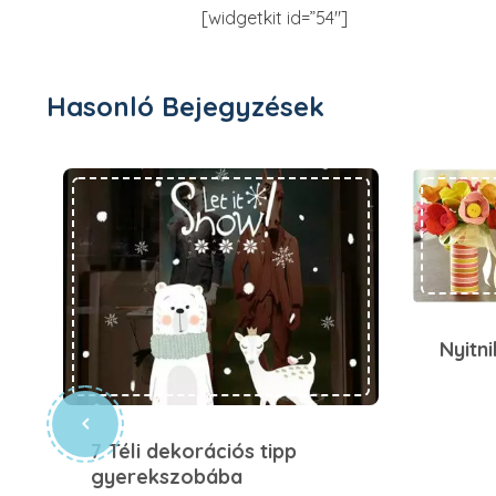
[widgetkit id=”54″]
Hasonló Bejegyzések
7 Téli dekorációs tipp gyerekszobába
Nyitni
7 Téli dekorációs tipp
gyerekszobába