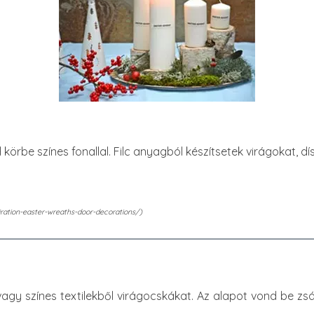
örbe színes fonallal. Filc anyagból készítsetek virágokat, dí
ration-easter-wreaths-door-decorations/)
 vagy színes textilekből virágocskákat. Az alapot vond be z