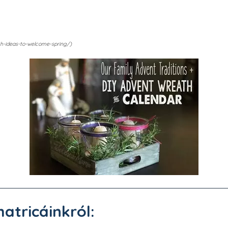
th-ideas-to-welcome-spring/)
matricáinkról: