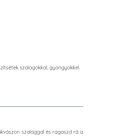
szítsétek szalagokkal, gyöngyökkel.
sákvászon szalaggal és ragaszd rá a