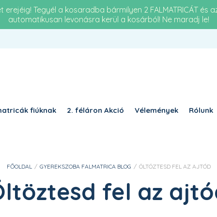
et erejéig! Tegyél a kosaradba bármilyen 2 FALMATRICÁT és 
automatikusan levonásra kerül a kosárból! Ne maradj le!
Re
KÖTELEZŐ
JELSZÓ
*
a 
KÉ
KÉRJÜK, ADJA MEG A VÁLASZT SZÁMJEGYEKKEL:
há
négy × öt =
atricák fiúknak
2. féláron Akció
Vélemények
Rólunk
EMLÉKEZZ RÁM
BELÉPÉS
FŐOLDAL
/
GYEREKSZOBA FALMATRICA BLOG
/
ÖLTÖZTESD FEL AZ AJTÓD
Elfelejtett jelszó?
ltöztesd fel az ajt