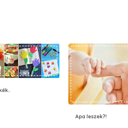
Nyitnikék..
Apa leszek?!
kék..
Apa leszek?!