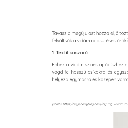
Tavasz a megújulást hozza el, öltö
felváltsák a vidám napsütéses órák?
1. Textil koszorú
Ehhez a vidám színes ajtódíszhez 
vágd fel hosszú csíkokra és egysze
helyezd egymásra és középen varrd
(forrás: https://styleberryblog.com/diy-rag-wreath-