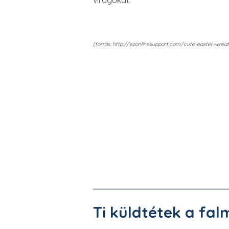
virágokat.
(forrás: http://ezonlinesupport.com/cute-easter-wrea
Ti küldtétek a fal