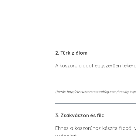
2. Türkiz álom
A koszorú alapot egyszerűen tekerd k
(forrás: http://www.sewcreativeblog.com/weekly-inspi
3. Zsákvászon és filc
Ehhez a koszorúhoz készíts filcből