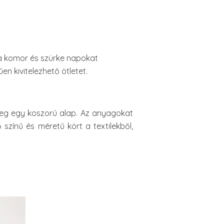
 a komor és szürke napokat
n kivitelezhető ötletet.
meg egy koszorú alap. Az anyagokat
színű és méretű kört a textilekből,