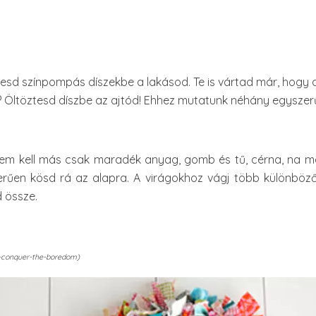
ztesd színpompás díszekbe a lakásod. Te is vártad már, hogy
 Öltöztesd díszbe az ajtód! Ehhez mutatunk néhány egyszerűe
nem kell más csak maradék anyag, gomb és tű, cérna, na 
rűen kösd rá az alapra. A virágokhoz vágj több különböző 
 össze.
to-conquer-the-boredom)