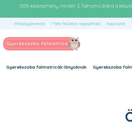
-50% kedvezmény, minden 2. falmatricánkra a készl
Mosolygarancia
7 féle felületre ragasztható
Kapcsolat
Gyerekszoba falmatricák lányoknak
Gyerekszoba falm
Ö