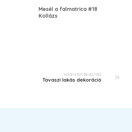
Mesél a falmatrica #18
Kollázs
KÖVETKEZŐ BEJEGYZÉS
Tavaszi lakás dekoráció