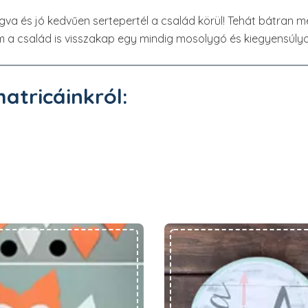
a és jó kedvűen sertepertél a család körül! Tehát bátran me
m a család is visszakap egy mindig mosolygó és kiegyensúl
matricáinkról:
Szívecskéből állatok
Hogyan készíts névtáblát 5 perc alatt?