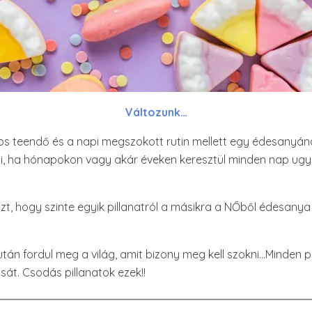
Változunk…
os teendő és a napi megszokott rutin mellett egy édesanyána
adni, ha hónapokon vagy akár éveken keresztül minden nap ug
t, hogy szinte egyik pillanatról a másikra a NŐből édesanya l
án fordul meg a világ, amit bizony meg kell szokni…Minden pil
t. Csodás pillanatok ezek!!