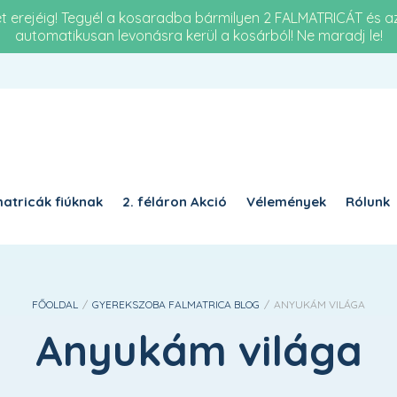
et erejéig! Tegyél a kosaradba bármilyen 2 FALMATRICÁT és 
automatikusan levonásra kerül a kosárból! Ne maradj le!
Re
KÖTELEZŐ
JELSZÓ
*
a 
KÉ
KÉRJÜK, ADJA MEG A VÁLASZT SZÁMJEGYEKKEL:
hús
15 + 18 =
atricák fiúknak
2. féláron Akció
Vélemények
Rólunk
EMLÉKEZZ RÁM
BELÉPÉS
FŐOLDAL
/
GYEREKSZOBA FALMATRICA BLOG
/
ANYUKÁM VILÁGA
Elfelejtett jelszó?
Anyukám világa