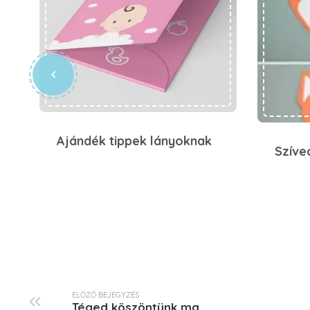
Ajándék tippek lányoknak
Szíve
ELŐZŐ BEJEGYZÉS
Téged köszöntünk ma