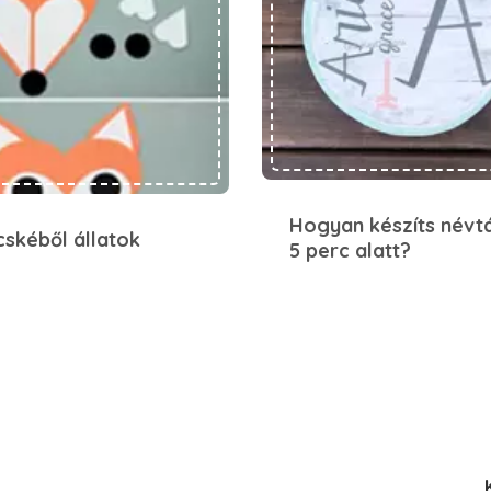
Hogyan készíts névt
cskéből állatok
5 perc alatt?