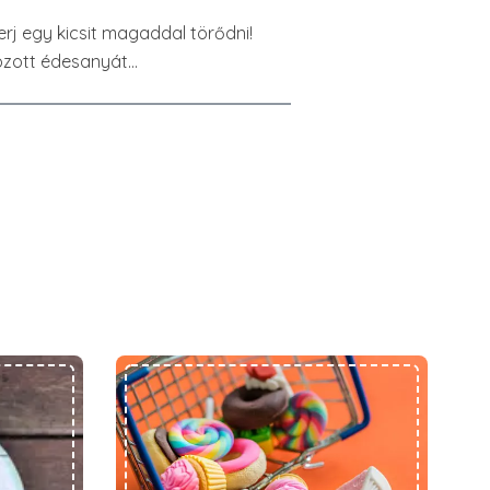
rj egy kicsit magaddal törődni!
yozott édesanyát…
Az ószeres…