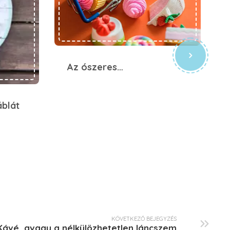
Az ószeres…
áblát
KÖVETKEZŐ BEJEGYZÉS
Kávé, avagy a nélkülözhetetlen láncszem