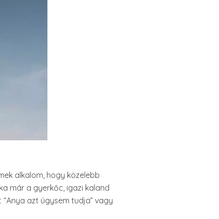
mek alkalom, hogy közelebb
a már a gyerkőc, igazi kaland
rt “Anya azt úgysem tudja” vagy