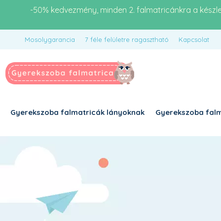
-50% kedvezmény, minden 2. falmatricánkra a készl
Mosolygarancia
7 féle felületre ragasztható
Kapcsolat
Gyerekszoba falmatricák lányoknak
Gyerekszoba falm