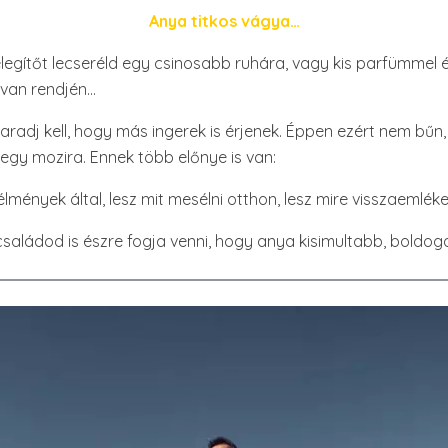
Anya titkos vágya…
legítőt lecseréld egy csinosabb ruhára, vagy kis parfümmel é
 van rendjén…
maradj kell, hogy más ingerek is érjenek. Éppen ezért nem bűn
egy mozira. Ennek több előnye is van:
 élmények által, lesz mit mesélni otthon, lesz mire visszaemlé
 családod is észre fogja venni, hogy anya kisimultabb, boldog