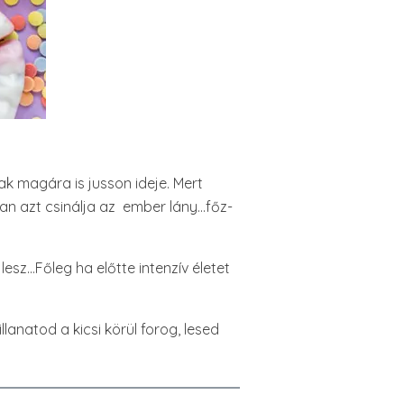
k magára is jusson ideje. Mert
yan azt csinálja az ember lány…főz-
esz…Főleg ha előtte intenzív életet
lanatod a kicsi körül forog, lesed