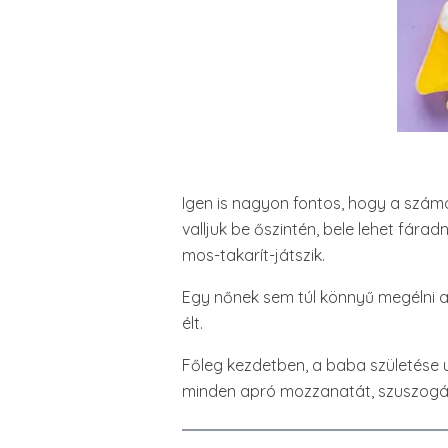
Igen is nagyon fontos, hogy a szám
valljuk be őszintén, bele lehet fár
mos-takarít-játszik.
Egy nőnek sem túl könnyű megélni az
élt.
Főleg kezdetben, a baba születése ut
minden apró mozzanatát, szuszogásá