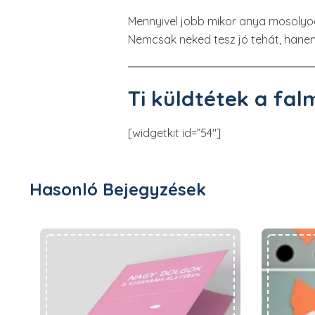
Mennyivel jobb mikor anya mosolyogv
Nemcsak neked tesz jó tehát, hane
Ti küldtétek a fal
[widgetkit id=”54″]
Hasonló Bejegyzések
Ajándék tippek lányoknak