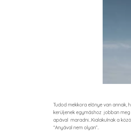
Tudod mekkora előnye van annak, h
kerüljenek egymáshoz jobban meg tu
apával maradni…Kialakulnak a közös
“Anyával nem olyan”..