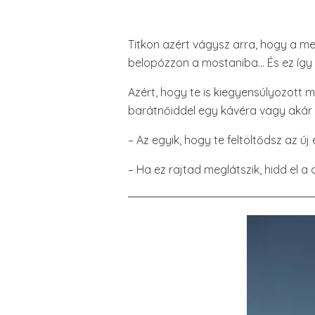
Titkon azért vágysz arra, hogy a me
belopózzon a mostaniba… És ez így
Azért, hogy te is kiegyensúlyozott 
barátnőiddel egy kávéra vagy akár 
– Az egyik, hogy te feltöltődsz az új
– Ha ez rajtad meglátszik, hidd el a