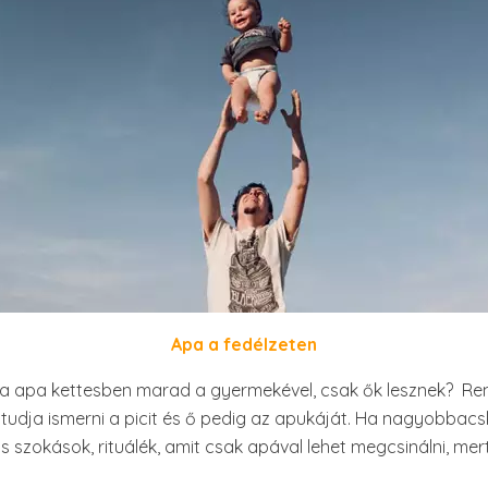
Apa a fedélzeten
a apa kettesben marad a gyermekével, csak ők lesznek? Re
dja ismerni a picit és ő pedig az apukáját. Ha nagyobbacsk
 szokások, rituálék, amit csak apával lehet megcsinálni, me