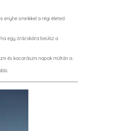
s enyhe sminkkel a régi életed
, ha egy órácskára beülsz a
kezni és kacarászni napok múltán is.
abb.