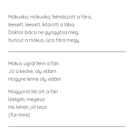
Mókuska, mókuska, felmászott a fára,
leesett, leesett, kitörött a lába.
Doktor bácsi ne gyógyítsa meg,
huncut a mókus, újra fára megy.
Mókus ugrál fenn a fán
Jó a kedve, oly vídám
Hogyne lenne oly vídám
Mogyorót lát ott a fán
Ízlelgeti, megeszi
Ha teheti, jól teszi.
(Túri Imre)