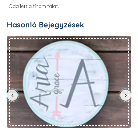
Oda lett a fínom falat.
Hasonló Bejegyzések
Készítsünk névtáblát