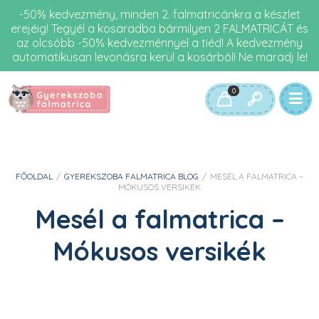
-50% kedvezmény, minden 2. falmatricánkra a készlet
erejéig! Tegyél a kosaradba bármilyen 2 FALMATRICÁT és
az olcsóbb -50% kedvezménnyel a tiéd! A kedvezmény
automatikusan levonásra kerül a kosárból! Ne maradj le!
0
FŐOLDAL
/
GYEREKSZOBA FALMATRICA BLOG
/
MESÉL A FALMATRICA –
MÓKUSOS VERSIKÉK
Mesél a falmatrica –
Mókusos versikék