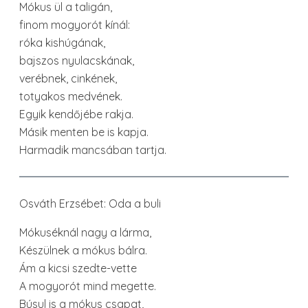
Mókus ül a taligán,
finom mogyorót kínál:
róka kishúgának,
bajszos nyulacskának,
verébnek, cinkének,
totyakos medvének.
Egyik kendőjébe rakja.
Másik menten be is kapja.
Harmadik mancsában tartja.
Osváth Erzsébet: Oda a buli
Mókuséknál nagy a lárma,
Készülnek a mókus bálra.
Ám a kicsi szedte-vette
A mogyorót mind megette.
Búsul is a mókus csapat,