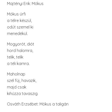
Majtényi Erik: Mókus
Mókus úrfi
a télre készül,
odút szemel ki
menedékül.
Mogyorót, diót
hord halomra,
telik, telik
a téli kamra.
Maholnap
szél fúj, havazik,
majd csak
kihúzza tavaszig.
Osváth Erzsébet: Mókus a taligán