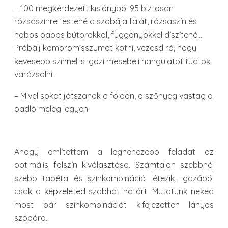
– 100 megkérdezett kislányból 95 biztosan
rózsaszínre festené a szobája falát, rózsaszín és
habos babos bútorokkal, függönyökkel díszítené…
Próbálj kompromisszumot kötni, vezesd rá, hogy
kevesebb színnel is igazi mesebeli hangulatot tudtok
varázsolni.
– Mivel sokat játszanak a földön, a szőnyeg vastag a
padló meleg legyen.
Ahogy említettem a legnehezebb feladat az
optimális falszín kiválasztása. Számtalan szebbnél
szebb tapéta és színkombináció létezik, igazából
csak a képzeleted szabhat határt. Mutatunk neked
most pár színkombinációt kifejezetten lányos
szobára.