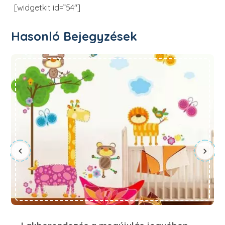
[widgetkit id=”54″]
Hasonló Bejegyzések
Lakberendezés a megújulás jegyében