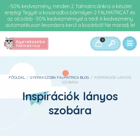
-50% kedvezmény, minden 2. falmatricánkra a készlet
erejéig! Tegyél a kosaradba bármilyen 2 FALMATRICÁT és
az olcsóbb -50% kedvezménnyel a tiéd! A kedvezmény
automatikusan levonásra kerül a kosárból! Ne maradj le!
0
FŐOLDAL
/
GYEREKSZOBA FALMATRICA BLOG
/
INSPIRÁCIÓK LÁNYOS
SZOBÁRA
Inspirációk lányos
szobára