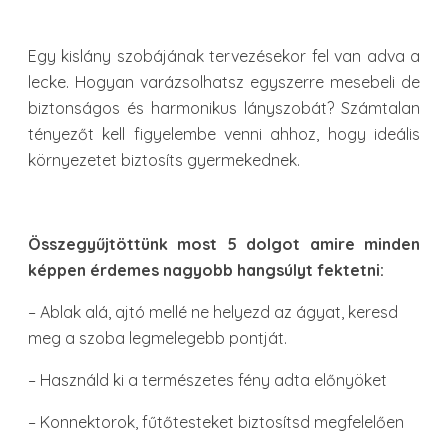
Egy kislány szobájának tervezésekor fel van adva a
lecke. Hogyan varázsolhatsz egyszerre mesebeli de
biztonságos és harmonikus lányszobát? Számtalan
tényezőt kell figyelembe venni ahhoz, hogy ideális
környezetet biztosíts gyermekednek.
Összegyűjtöttünk most 5 dolgot amire minden
képpen érdemes nagyobb hangsúlyt fektetni:
– Ablak alá, ajtó mellé ne helyezd az ágyat, keresd
meg a szoba legmelegebb pontját.
– Használd ki a természetes fény adta előnyöket
– Konnektorok, fűtőtesteket biztosítsd megfelelően