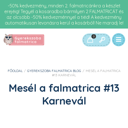
-50% kedvezmény, minden 2. falmatricánkra a készlet
erejéig! Tegyél a kosaradba bármilyen 2 FALMATRICÁT és
az olcsóbb -50% kedvezménnyel a tiéd! A kedvezmény
automatikusan levonásra kerül a kosárból! Ne maradj le!
0
FŐOLDAL
/
GYEREKSZOBA FALMATRICA BLOG
/
MESÉL A FALMATRICA
#13 KARNEVÁL
Mesél a falmatrica #13
Karnevál