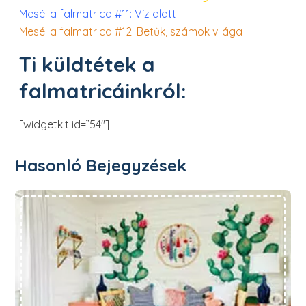
Mesél a falmatrica #11: Víz alatt
Mesél a falmatrica #12: Betűk, számok világa
Ti küldtétek a
falmatricáinkról:
[widgetkit id=”54″]
Hasonló Bejegyzések
Őrületes nyári dekoráció a gyerekszobába