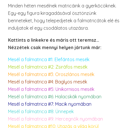
Minden héten mesélnek matricáink a gyerkőcöknek.
Egy-egy figura kiragadásával ösztönzünk
benneteket, hogy telepedjetek a falmatricátok elé és
induljatok el egy csodálatos utazásra.
Kattints a linkekre és máris ott teremsz…
Nézzétek csak mennyi helyen jártunk már:
Mesél a falmatrica #1: Elefántos mesék
Mesél a falmatrica #2: Zsiráfos mesék
Mesél a falmatrica #3: Oroszlános mesék
Mesél a falmatrica #4: Baglyos mesék
Mesél a falmatrica #5: Unikornisos mesék
Mesél a falmatrica #6: Halacskák nyomában
Mesél a falmatrica #7: Macik nyomában
Mesél a falmatrica #8: Ünnepek
Mesél a falmatrica #9: Hercegnők nyomában
Mesél a falmatrica #10: Utazás a világ körül