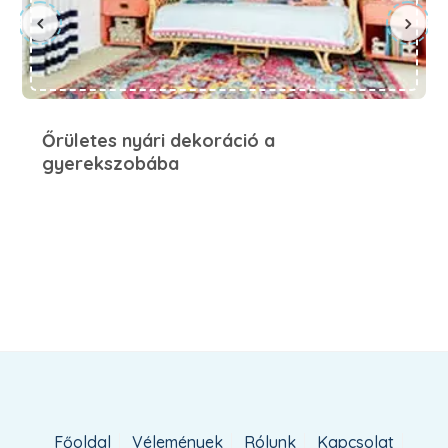
Őrületes nyári dekoráció a
gyerekszobába
Főoldal
Vélemények
Rólunk
Kapcsolat