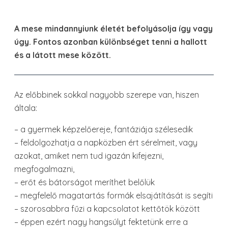
A mese mindannyiunk életét befolyásolja így vagy
úgy. Fontos azonban különbséget tenni a hallott
és a látott mese között.
Az előbbinek sokkal nagyobb szerepe van, hiszen
általa:
– a gyermek képzelőereje, fantáziája szélesedik
– feldolgozhatja a napközben ért sérelmeit, vagy
azokat, amiket nem tud igazán kifejezni,
megfogalmazni,
– erőt és bátorságot meríthet belőlük
– megfelelő magatartás formák elsajátítását is segíti
– szorosabbra fűzi a kapcsolatot kettőtök között
– éppen ezért nagy hangsúlyt fektetünk erre a