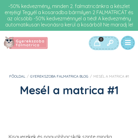
-50% kedvezmény, minden 2. falmatricánkra a készlet
erejéig! Tegyél a kosaradba bármilyen 2 FALMATRICÁT és
az olcsóbb -50% kedvezménnyel a tiéd! A kedvezmény
automatikusan levonásra kerül a kosárból! Ne maradj le!
0
FŐOLDAL
/
GYEREKSZOBA FALMATRICA BLOG
/
MESÉL A MATRICA #1
Mesél a matrica #1
Kisgyerekek és nagyobbacskák szinte mindig