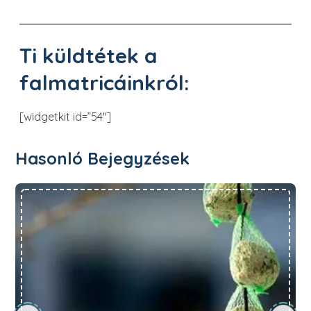
Ti küldtétek a
falmatricáinkról:
[widgetkit id=”54″]
Hasonló Bejegyzések
6 egyszerűen elkészíthető madáretető