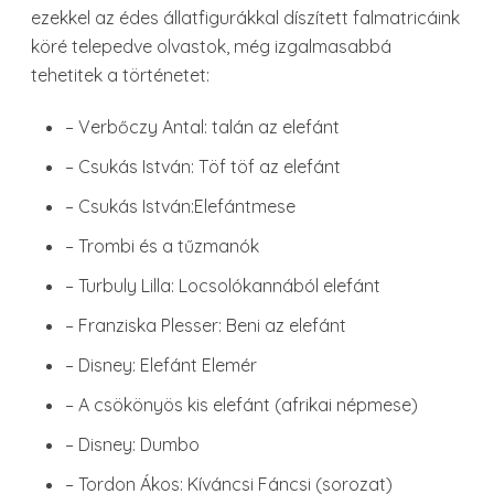
ezekkel az édes állatfigurákkal díszített falmatricáink
köré telepedve olvastok, még izgalmasabbá
tehetitek a történetet:
– Verbőczy Antal: talán az elefánt
– Csukás István: Töf töf az elefánt
– Csukás István:Elefántmese
– Trombi és a tűzmanók
– Turbuly Lilla: Locsolókannából elefánt
– Franziska Plesser: Beni az elefánt
– Disney: Elefánt Elemér
– A csökönyös kis elefánt (afrikai népmese)
– Disney: Dumbo
– Tordon Ákos: Kíváncsi Fáncsi (sorozat)