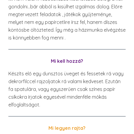
gondolni…bár abból is kisülhet izgalmas dolog. Előre
megtervezett feladatok , játékok gyűjteménye,
melyet nem egy papírcetlire írsz fel, hanem díszes
köntösbe öltözteted. Így még a házimunka elvégzése
is könnyebben fog menni .
Mi kell hozzá?
Készíts elő egy dunsztos üveget és fessetek rá vagy
dekrorfilccel rajzoljatok rá valami kedveset. Ezután
fa spatulára, vagy egyszerűen csak színes papír
csíkokra írjatok egyesével mindenféle mókás
elfoglaltságot.
Mi legyen rajta?