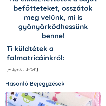
befőtteteket, osszátok
meg velünk, mi is
gyönyörködhessünk
benne!
Ti küldtétek a
falmatricáinkról:
[widgetkit id=”54″]
Hasonló Bejegyzések
1+1 Akció babatermékekre 2017.október 20. 24:00-ig