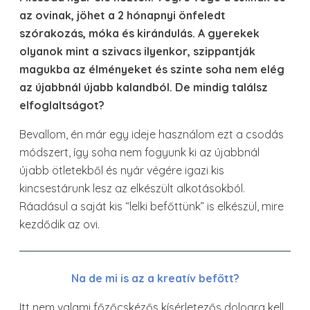
az ovinak, jöhet a 2 hónapnyi önfeledt
szórakozás, móka és kirándulás. A gyerekek
olyanok mint a szivacs ilyenkor, szippantják
magukba az élményeket és szinte soha nem elég
az újabbnál újabb kalandból. De mindig találsz
elfoglaltságot?
Bevallom, én már egy ideje használom ezt a csodás
módszert, így soha nem fogyunk ki az újabbnál
újabb ötletekből és nyár végére igazi kis
kincsestárunk lesz az elkészült alkotásokból.
Ráadásul a saját kis “lelki befőttünk” is elkészül, mire
kezdődik az ovi.
Na de mi is az a kreatív befőtt?
Itt nem valami főzőcskézős kísérletezős dologra kell