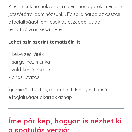
Pl. építsünk homokvárat, ma én mosogatok, menjünk
játszótérre, dominózzunk… Felsorolhatod az összes
elfoglaltságot, ami csak az eszedbe jut de
tematizálva is készítheted.
Lehet szín szerint tematizálni is:
– kék-vizes játék
– sárga-házimunka
– zöld-kertészkedés
– piros-utazás
Így mielőtt húztok, eldönthetitek milyen típusú
elfoglaltságot akartok aznap.
Íme pár kép, hogyan is nézhet ki
a spatulás verzió: