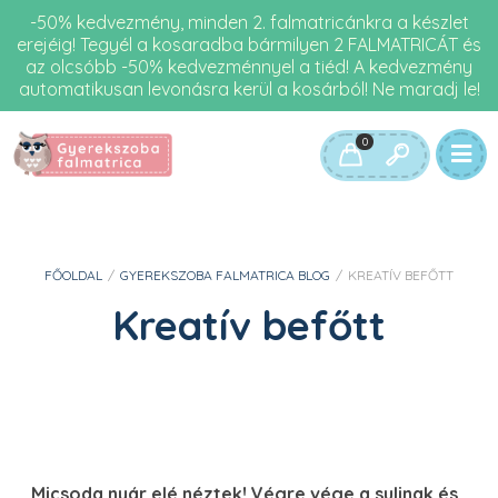
-50% kedvezmény, minden 2. falmatricánkra a készlet
erejéig! Tegyél a kosaradba bármilyen 2 FALMATRICÁT és
az olcsóbb -50% kedvezménnyel a tiéd! A kedvezmény
automatikusan levonásra kerül a kosárból! Ne maradj le!
0
FŐOLDAL
/
GYEREKSZOBA FALMATRICA BLOG
/
KREATÍV BEFŐTT
Kreatív befőtt
Micsoda nyár elé néztek! Végre vége a sulinak és