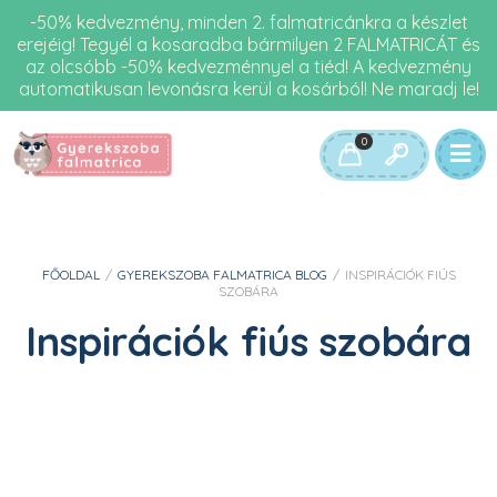
-50% kedvezmény, minden 2. falmatricánkra a készlet
erejéig! Tegyél a kosaradba bármilyen 2 FALMATRICÁT és
az olcsóbb -50% kedvezménnyel a tiéd! A kedvezmény
automatikusan levonásra kerül a kosárból! Ne maradj le!
0
FŐOLDAL
/
GYEREKSZOBA FALMATRICA BLOG
/
INSPIRÁCIÓK FIÚS
SZOBÁRA
Inspirációk fiús szobára