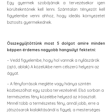
Egy gyermek szobájának a tervezésekor igen
körültekintőnek kell lenni. Számtalan tényezőt kell
figyelembe venni ahhoz, hogy ideális környezetet
biztosíts gyermekednek.
Összegyűjtöttünk most 5 dolgot amire minden
képpen érdemes nagyobb hangsúlyt fektetni:
– Vedd figyelembe, hogy hol vannak a nyílászárók
(ajtó, ablak) A közelükbe nem célszerű helyezni az
ágyat.
– A fényforrások megléte vagy hiánya szintén
közbeszólhat egy szoba tervezésénél. Első sorban a
természetes fény közelébe helyezd az íróasztalt.
Minnél több a természetes fény, annál jobb, erre a
játszósarok kialakításánál is figyelj. a mesterséges