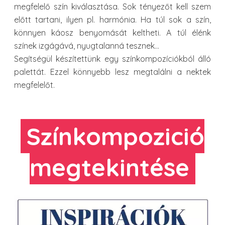
megfelelő szín kiválasztása. Sok tényezőt kell szem
előtt tartani, ilyen pl. harmónia. Ha túl sok a szín,
könnyen káosz benyomását keltheti. A túl élénk
színek izgágává, nyugtalanná tesznek…
Segítségül készítettünk egy színkompozíciókból álló
palettát. Ezzel könnyebb lesz megtalálni a nektek
megfelelőt.
Színkompozició
megtekintése