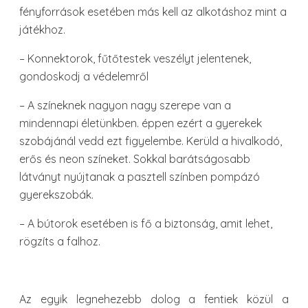
fényforrások esetében más kell az alkotáshoz mint a
játékhoz.
– Konnektorok, fűtőtestek veszélyt jelentenek,
gondoskodj a védelemről
– A színeknek nagyon nagy szerepe van a
mindennapi életünkben. éppen ezért a gyerekek
szobájánál vedd ezt figyelembe. Kerüld a hivalkodó,
erős és neon színeket. Sokkal barátságosabb
látványt nyújtanak a pasztell színben pompázó
gyerekszobák.
– A bútorok esetében is fő a biztonság, amit lehet,
rögzíts a falhoz.
Az egyik legnehezebb dolog a fentiek közül a