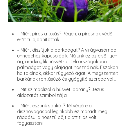
– Miért piros a tojás? Régen, a pirosnak védő
erőt tulajdonítottak
– Miért díszítjük a barkaágat? A virágvasárnap
ünnepéhez kapcsolódik. Nálunk ez az első ilyen
ág, ami kinyílik húsvétra. Déli országokban
pálmaágat vagy olajágat használnak. Északon
ha találnak, akkor rügyező ágat. A megszentelt
barkának rontásűző és gyógyító szerepe volt.
– Mit szimbolizál a húsvéti bárány? Jézus
áldozatát szimbolizálja
– Miért eszünk sonkát? Tél végére a
disznóvágásból leginkább ez maradt meg,
ráadásul a hosszú böjt alatt tilos volt
fogyasztani.