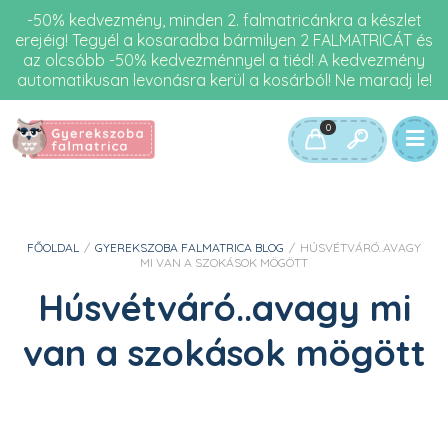
-50% kedvezmény, minden 2. falmatricánkra a készlet
erejéig! Tegyél a kosaradba bármilyen 2 FALMATRICÁT és
az olcsóbb -50% kedvezménnyel a tiéd! A kedvezmény
automatikusan levonásra kerül a kosárból! Ne maradj le!
0
FŐOLDAL
/
GYEREKSZOBA FALMATRICA BLOG
/
HÚSVÉTVÁRÓ..AVAGY
MI VAN A SZOKÁSOK MÖGÖTT
Húsvétváró..avagy mi
van a szokások mögött