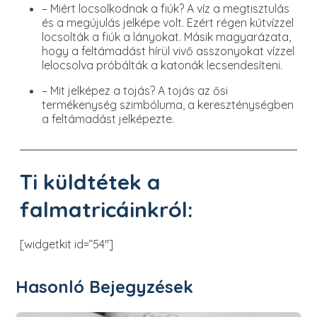
– Miért locsolkodnak a fiúk? A víz a megtisztulás
és a megújulás jelképe volt. Ezért régen kútvízzel
locsolták a fiúk a lányokat. Másik magyarázata,
hogy a feltámadást hírül vivő asszonyokat vízzel
lelocsolva próbálták a katonák lecsendesíteni.
– Mit jelképez a tojás? A tojás az ősi
termékenység szimbóluma, a kereszténységben
a feltámadást jelképezte.
Ti küldtétek a
falmatricáinkról:
[widgetkit id=”54″]
Hasonló Bejegyzések
Hogyan válasszunk színeket a gyerekszobához