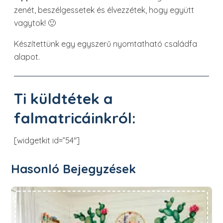
zenét, beszélgessetek és élvezzétek, hogy együtt
vagytok! 🙂
Készítettünk egy egyszerű nyomtatható családfa
alapot.
Ti küldtétek a
falmatricáinkról:
[widgetkit id=”54″]
Hasonló Bejegyzések
Őrületes nyári dekoráció a gyerekszobába