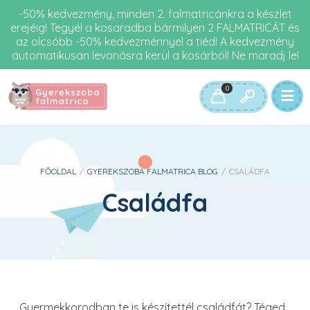
-50% kedvezmény, minden 2. falmatricánkra a készlet
erejéig! Tegyél a kosaradba bármilyen 2 FALMATRICÁT és
az olcsóbb -50% kedvezménnyel a tiéd! A kedvezmény
automatikusan levonásra kerül a kosárból! Ne maradj le!
0
FŐOLDAL
/
GYEREKSZOBA FALMATRICA BLOG
/
CSALÁDFA
Családfa
Gyermekkorodban te is készítettél családfát? Téged