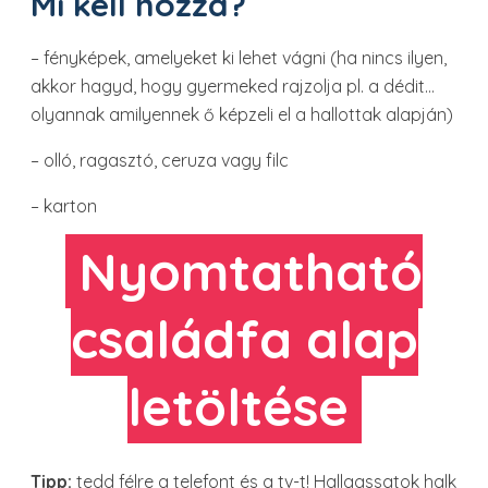
Mi kell hozzá?
– fényképek, amelyeket ki lehet vágni (ha nincs ilyen,
akkor hagyd, hogy gyermeked rajzolja pl. a dédit…
olyannak amilyennek ő képzeli el a hallottak alapján)
– olló, ragasztó, ceruza vagy filc
– karton
Nyomtatható
családfa alap
letöltése
Tipp:
tedd félre a telefont és a tv-t! Hallgassatok halk