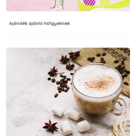
Ajándék ajánló hölgyeknek
Szabad egy kávéra?