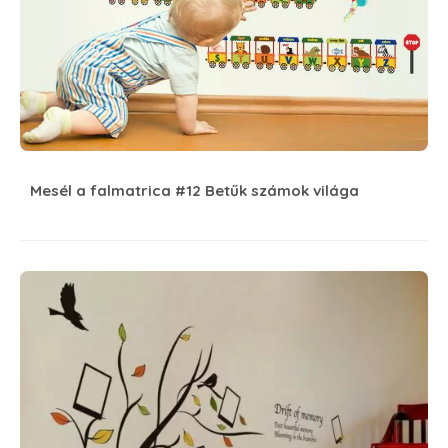
Mesél a falmatrica #12 Betűk számok világa
6 Lépés a biztonságos babaszobáért