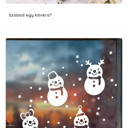
Szabad egy kávéra?
Mesél a falmatrica #8