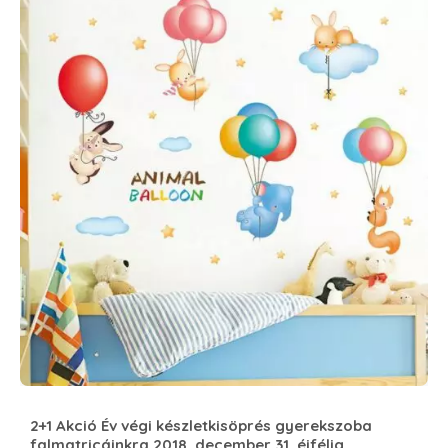
2+1 Akció Év végi készletkisöprés gyerekszoba
falmatricáinkra 2018. december 31. éjfélig