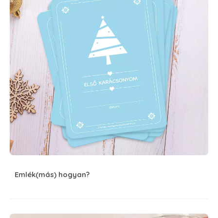
Emlék(más) hogyan?
Mesél a falmatrica #9 Hercegnők nyomában