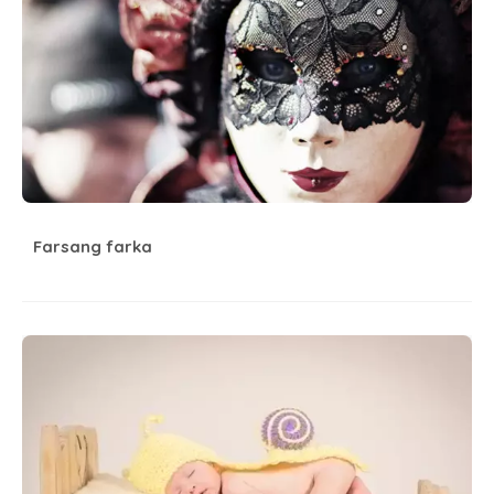
Farsang farka
Álmodj szépeket