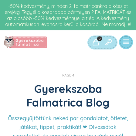
-50% kedvezmény, minden 2. falmatricánkra a készlet
erejéig! Tegyél a kosaradba bármilyen 2 FALMATRICÁT és
az olcsóbb -50% kedvezménnyel a tiéd! A kedvezmény
automatikusan levonásra kerül a kosárból! Ne maradj le!
0
PAGE 4
Gyerekszoba
Falmatrica Blog
Összegyűjtöttünk neked pár gondolatot, ötletet,
játékot, tippet, praktikát! ❤ Olvassátok
szeretettel, és gyertek vissza hozzánk minél