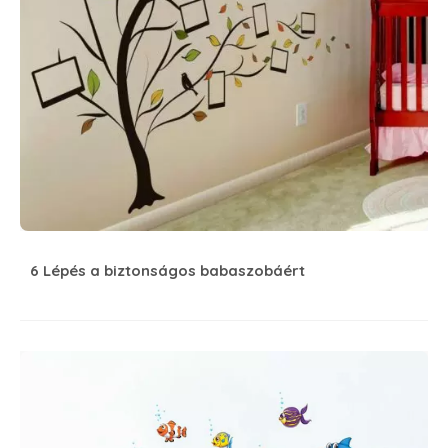
6 Lépés a biztonságos babaszobáért
Mesél a falmatrica #11 Víz alatt