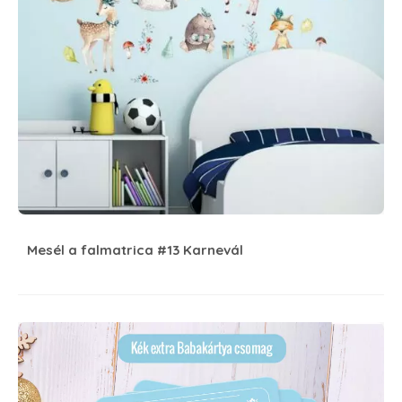
Mesél a falmatrica #13 Karnevál
Emlék(más) hogyan?