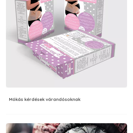
Mókás kérdések várandósoknak
Farsang farka