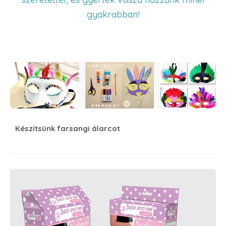
gyakrabban!
Készítsünk farsangi álarcot
Készítsünk farsangi álarcot
Mókás kérdések várandósoknak