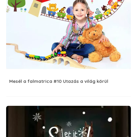
Mesél a falmatrica #10 Utazás a világ körül
7 Téli dekorációs tipp gyerekszobába