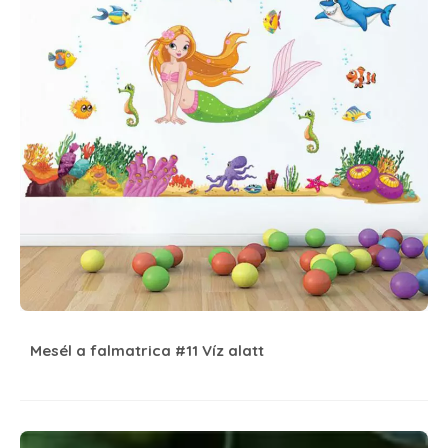
Mesél a falmatrica #11 Víz alatt
Készítsünk madáretetőt 5 perc alatt