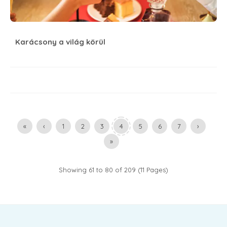
Karácsony a világ körül
«
‹
1
2
3
4
5
6
7
›
»
Showing 61 to 80 of 209 (11 Pages)