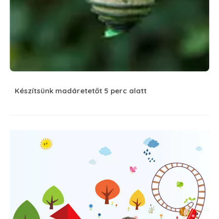
Készítsünk madáretetőt 5 perc alatt
Mesél a falmatrica #10 Utazás a világ körül