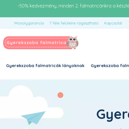
-50% kedvezmény, minden 2. falmatricánkra a készl
Mosolygarancia
7 féle felületre ragasztható
Kapcsolat
Gyerekszoba falmatricák lányoknak
Gyerekszoba falm
Gyer