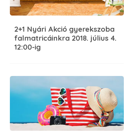
2+1 Nyári Akció gyerekszoba
falmatricáinkra 2018. július 4.
12:00-ig
Bakancslista a nyári szünetre 29 TIPP