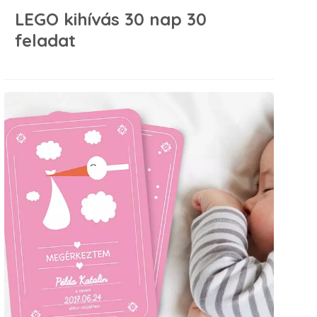
LEGO kihívás 30 nap 30
feladat
Tippek babalátogatáshoz