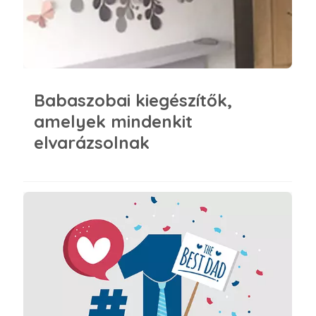
Babaszobai kiegészítők,
amelyek mindenkit
elvarázsolnak
Apák napja