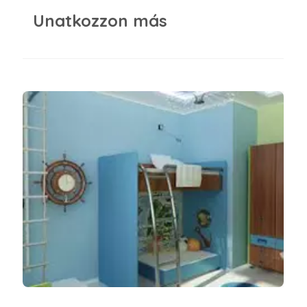
Unatkozzon más
Beachangulat a gyerekszobában