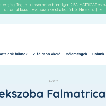
et erejéig! Tegyél a kosaradba bármilyen 2 FALMATRICÁT és 
automatikusan levonásra kerül a kosárból! Ne maradj le!
Re
KÖTELEZŐ
JELSZÓ
*
a 
KÉ
KÉRJÜK, ADJA MEG A VÁLASZT SZÁMJEGYEKKEL:
6 +
5 × öt =
atricák fiúknak
2. féláron Akció
Vélemények
Rólunk
EMLÉKEZZ RÁM
BELÉPÉS
PAGE 7
Elfelejtett jelszó?
ekszoba Falmatrica