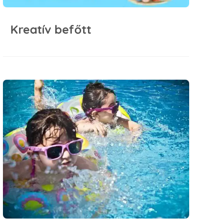
Kreatív befőtt
Irány a strand