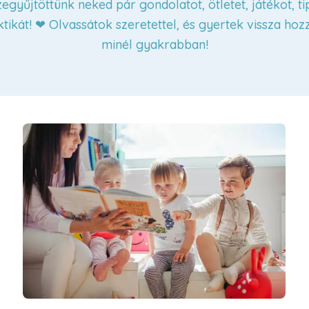
egyűjtöttünk neked pár gondolatot, ötletet, játékot, ti
ktikát! ❤ Olvassátok szeretettel, és gyertek vissza hoz
minél gyakrabban!
Unatkozzon más