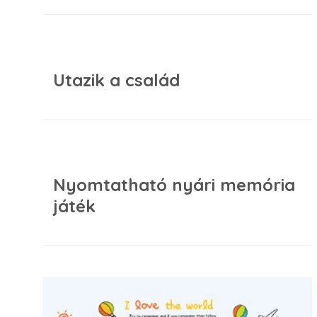
Utazik a család
Nyomtatható nyári memória
játék
Versel a matrica