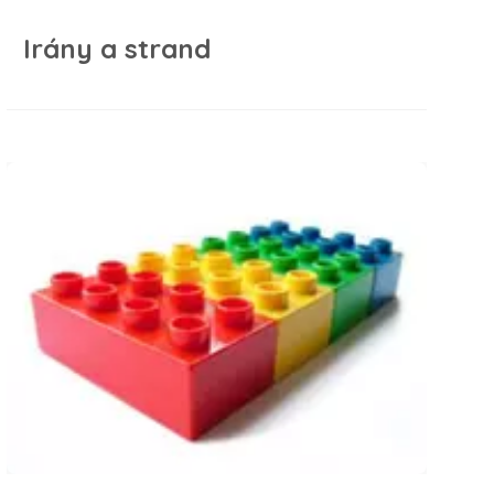
Irány a strand
LEGO kihívás 30 nap 30 feladat