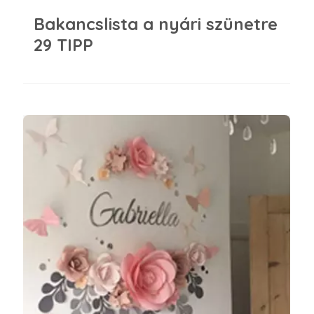
Bakancslista a nyári szünetre
29 TIPP
Babaszobai kiegészítők, amelyek mindenkit elvarázsolnak