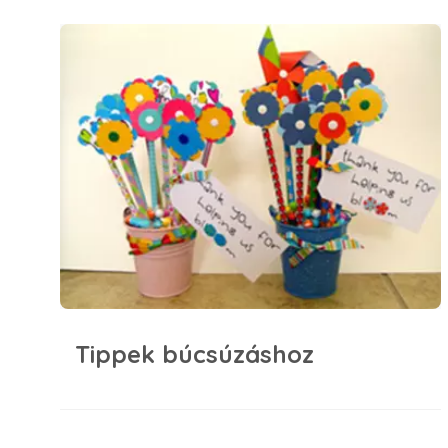
Tippek búcsúzáshoz
Tippek búcsúzáshoz