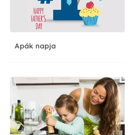
Apák napja
Süssünk süssünk valamit