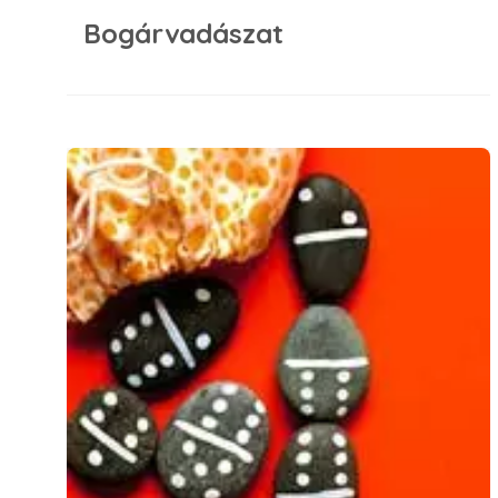
Bogárvadászat
Kavicsom kavicsom…