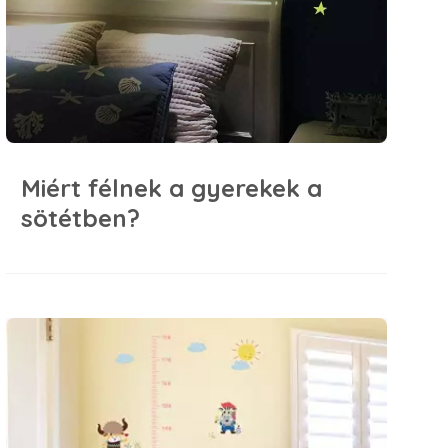
Miért félnek a gyerekek a
sötétben?
Mesél a falmatrica #2