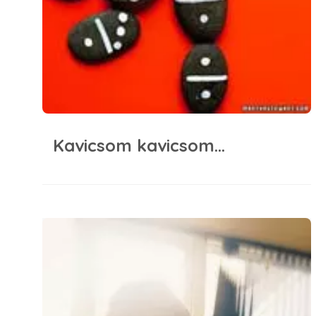
Kavicsom kavicsom…
Mesél a falmatrica #3