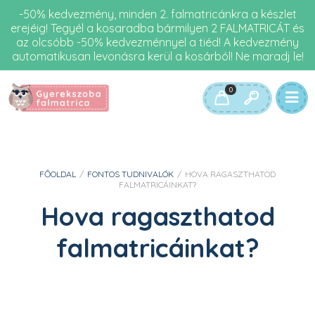
-50% kedvezmény, minden 2. falmatricánkra a készlet
erejéig! Tegyél a kosaradba bármilyen 2 FALMATRICÁT és
az olcsóbb -50% kedvezménnyel a tiéd! A kedvezmény
automatikusan levonásra kerül a kosárból! Ne maradj le!
0
FŐOLDAL
/
FONTOS TUDNIVALÓK
/
HOVA RAGASZTHATOD
FALMATRICÁINKAT?
Hova ragaszthatod
falmatricáinkat?