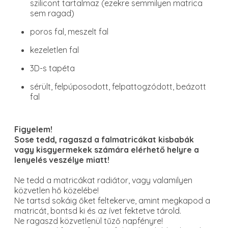
szilicont tartalmaz (ezekre semmilyen matrica
sem ragad)
poros fal, meszelt fal
kezeletlen fal
3D-s tapéta
sérült, felpúposodott, felpattogzódott, beázott
fal
Figyelem!
Sose tedd, ragaszd a falmatricákat kisbabák
vagy kisgyermekek számára elérhető helyre a
lenyelés veszélye miatt!
Ne tedd a matricákat radiátor, vagy valamilyen
közvetlen hő közelébe!
Ne tartsd sokáig őket feltekerve, amint megkapod a
matricát, bontsd ki és az ívet fektetve tárold.
Ne ragaszd közvetlenül tűző napfényre!