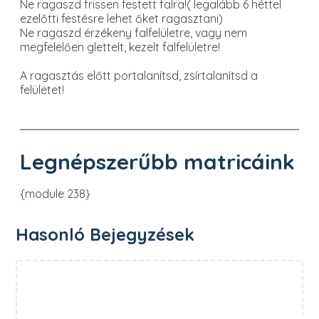
Ne ragaszd frissen festett falra!( legalább 6 héttel
ezelőtti festésre lehet őket ragasztani)
Ne ragaszd érzékeny falfelületre, vagy nem
megfelelően glettelt, kezelt falfelületre!
A ragasztás előtt portalanítsd, zsírtalanítsd a
felületet!
Legnépszerűbb matricáink
{module 238}
Hasonló Bejegyzések