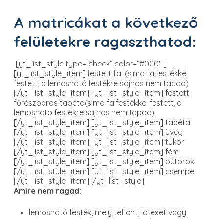
A matricákat a következő
felületekre ragaszthatod:
[yt_list_style type=”check” color=”#000″ ]
[yt_list_style_item] festett fal (sima falfestékkel
festett, a lemosható festékre sajnos nem tapad)
[/yt_list_style_item] [yt_list_style_item] festett
fűrészporos tapéta(sima falfestékkel festett, a
lemosható festékre sajnos nem tapad)
[/yt_list_style_item] [yt_list_style_item] tapéta
[/yt_list_style_item] [yt_list_style_item] üveg
[/yt_list_style_item] [yt_list_style_item] tükör
[/yt_list_style_item] [yt_list_style_item] fém
[/yt_list_style_item] [yt_list_style_item] bútorok
[/yt_list_style_item] [yt_list_style_item] csempe
[/yt_list_style_item][/yt_list_style]
Amire nem ragad:
lemosható festék, mely teflont, latexet vagy