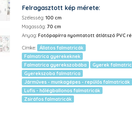
Felragasztott kép mérete:
Szélesség:
100 cm
Magasság:
70 cm
Anyag:
Fotópapírra nyomtatott átlátszó PVC r
Címke:
Állatos falmatricák
Falmatrica gyerekeknek
Falmatrica gyerekszobába
Gyerek falmatri
Gyerekszoba falmatrica
Járműves - munkagépes - repülős falmatricák
Lufis - hőlégballonos falmatricák
Zsiráfos falmatricák