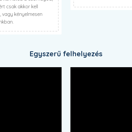
t csak akkor kell
t, vagy kényelmesen
unkban.
Egyszerű felhelyezés