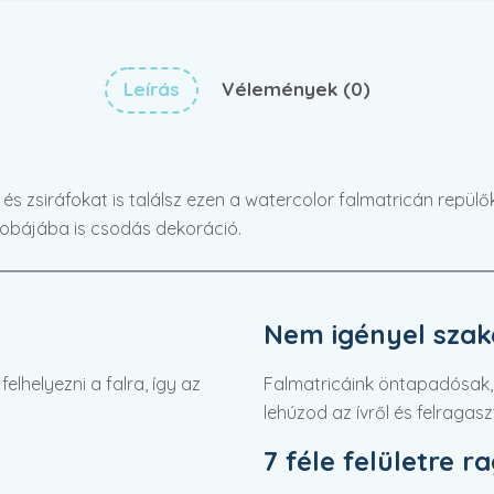
Leírás
Vélemények (0)
és zsiráfokat is találsz ezen a watercolor falmatricán repü
 szobájába is csodás dekoráció.
Nem igényel szaké
lhelyezni a falra, így az
Falmatricáink öntapadósak,
lehúzod az ívről és felragasz
7 féle felületre r