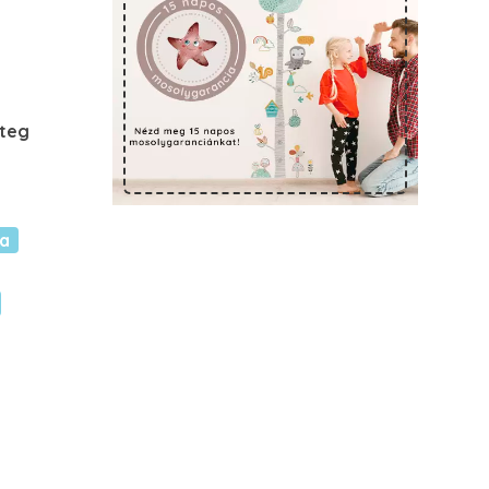
éteg
ca