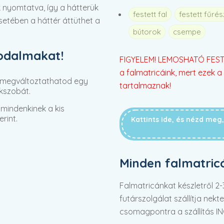
 nyomtatva, így a hátterük
festett fal
festett fűré
 esetében a háttér áttüthet a
bútorok
csempe
rodalmakat!
FIGYELEM! LEMOSHATÓ FESTÉ
a falmatricáink, mert ezek a 
 megváltoztathatod egy
tartalmaznak!
kszobát.
mindenkinek a kis
rint.
Kattints ide, és nézd me
Minden falmatric
Falmatricánkat készletről 
futárszolgálat szállítja nek
csomagpontra a szállítás I