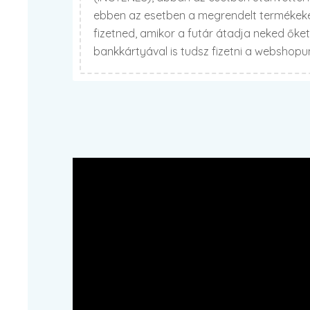
ebben az esetben a megrendelt termékekér
fizetned, amikor a futár átadja neked őke
bankkártyával is tudsz fizetni a webshop