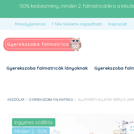
-50% kedvezmény, minden 2. falmatricánkra a készl
Mosolygarancia
7 féle felületre ragasztható
Kapcsolat
Gyerekszoba falmatricák lányoknak
Gyerekszoba falm
KEZDŐLAP
/
GYEREKSZOBA FALMATRICA
/
ÁLLATKERTI ÁLLATOK REPÜLŐ JÁR
Ingyenes szállítás
Minden 2. -50%