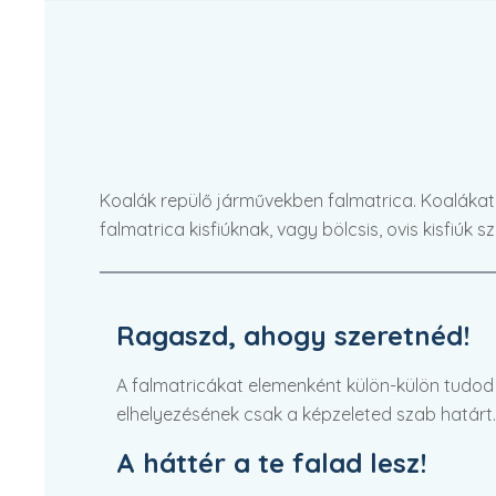
Koalák repülő járművekben falmatrica. Koalákat 
falmatrica kisfiúknak, vagy bölcsis, ovis kisfiúk
Ragaszd, ahogy szeretnéd!
A falmatricákat elemenként külön-külön tudod fe
elhelyezésének csak a képzeleted szab határt.
A háttér a te falad lesz!