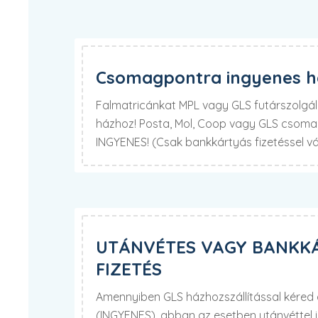
Csomagpontra ingyenes há
Falmatricánkat MPL vagy GLS futárszolgála
házhoz! Posta, Mol, Coop vagy GLS csomag
INGYENES! (Csak bankkártyás fizetéssel v
UTÁNVÉTES VAGY BANKK
FIZETÉS
Amennyiben GLS házhozszállítással kére
(INGYENES), abban az esetben utánvéttel 