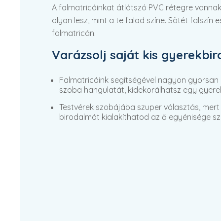
A falmatricáinkat átlátszó PVC rétegre vannak
olyan lesz, mint a te falad színe. Sötét falszín
falmatricán.
Varázsolj saját kis gyerekbi
Falmatricáink segítségével nagyon gyorsan
szoba hangulatát, kidekorálhatsz egy gyere
Testvérek szobájába szuper választás, mert 
birodalmát kialakíthatod az ő egyénisége sze