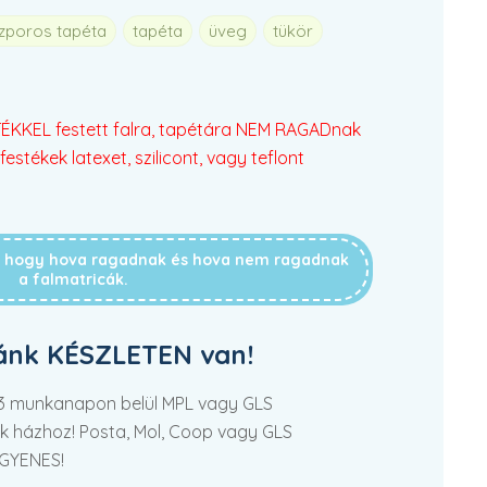
szporos tapéta
tapéta
üveg
tükör
KKEL festett falra, tapétára NEM RAGADnak
festékek latexet, szilicont, vagy teflont
g, hogy hova ragadnak és hova nem ragadnak
a falmatricák.
ánk KÉSZLETEN van!
2-3 munkanapon belül MPL vagy GLS
tek házhoz! Posta, Mol, Coop vagy GLS
NGYENES!