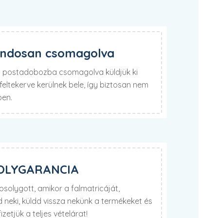
ondosan csomagolva
lú postadobozba csomagolva küldjük ki
eltekerve kerülnek bele, így biztosan nem
ben.
OLYGARANCIA
olygott, amikor a falmatricáját,
neki, küldd vissza nekünk a termékeket és
izetjük a teljes vételárat!