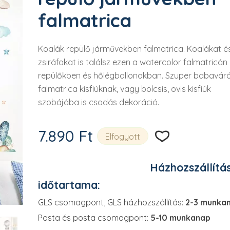

falmatrica
Koalák repülő járművekben falmatrica. Koalákat é
zsiráfokat is találsz ezen a watercolor falmatricán
repülőkben és hőlégballonokban. Szuper babavár
falmatrica kisfiúknak, vagy bölcsis, ovis kisfiúk
szobájába is csodás dekoráció.
7.890
Ft
Elfogyott
Házhozszállítá
időtartama:
GLS csomagpont, GLS házhozszállítás:
2-3 munka
Posta és posta csomagpont:
5-10 munkanap