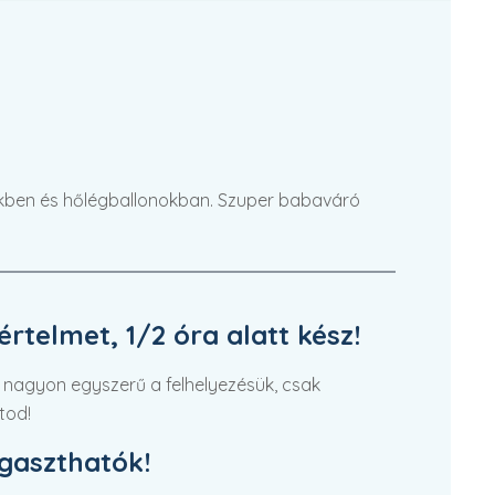
lőkben és hőlégballonokban. Szuper babaváró
rtelmet, 1/2 óra alatt kész!
 nagyon egyszerű a felhelyezésük, csak
tod!
agaszthatók!