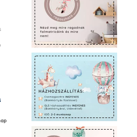
s
ó
s
nap