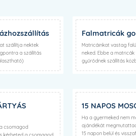
zhozszállítás
Falmatricák g
t szállítja nektek
Matricáinkat vastag fa
pontra a szállítás
neked. Ebbe a matricák f
álasztható)
gyűrődnek szállítás köz
ÁRTYÁS
15 NAPOS MOS
Ha a gyermeked nem mos
ajándékát megmutattad 
d a csomagod
15 napon belül és visszaf
is kérheted a csomagod,