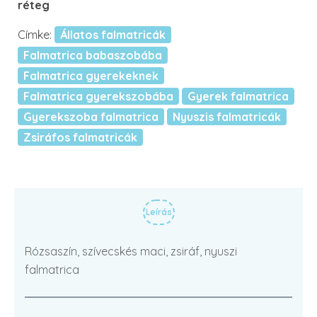
réteg
Címke:
Állatos falmatricák
Falmatrica babaszobába
Falmatrica gyerekeknek
Falmatrica gyerekszobába
Gyerek falmatrica
Gyerekszoba falmatrica
Nyuszis falmatricák
Zsiráfos falmatricák
Leírás
Rózsaszín, szívecskés maci, zsiráf, nyuszi
falmatrica