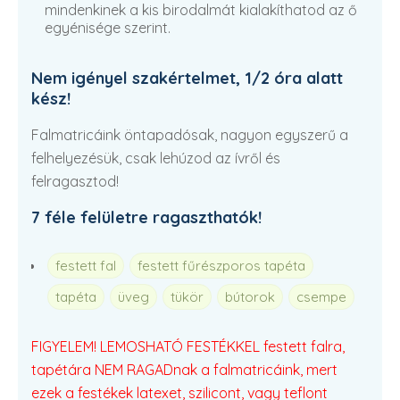
mindenkinek a kis birodalmát kialakíthatod az ő
egyénisége szerint.
Nem igényel szakértelmet, 1/2 óra alatt
kész!
Falmatricáink öntapadósak, nagyon egyszerű a
felhelyezésük, csak lehúzod az ívről és
felragasztod!
7 féle felületre ragaszthatók!
festett fal
festett fűrészporos tapéta
tapéta
üveg
tükör
bútorok
csempe
FIGYELEM! LEMOSHATÓ FESTÉKKEL festett falra,
tapétára NEM RAGADnak a falmatricáink, mert
ezek a festékek latexet, szilicont, vagy teflont