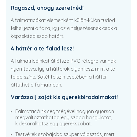
Ragaszd, ahogy szeretnéd!
A falmatricákat elemenként külön-külön tudod
felhelyezni a falra, így az elhelyezésének csak a
képzeleted szab határt.
A háttér a te falad lesz!
A falmatricáinkat átlátszó PVC rétegre vannak
nyomtatva, így a hátterük olyan lesz, mint a te
falad színe. Sötét falszín esetében a háttér
áttüthet a falmatricán.
Varázsolj saját kis gyerekbirodalmakat!
Falmatricáink segítségével nagyon gyorsan
megváltoztathatod egy szoba hangulatát,
kidekorálhatsz egy gyerekszobát.
Testvérek szobájába szuper választás, mert