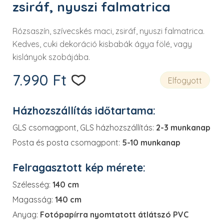
zsiráf, nyuszi falmatrica
Rózsaszín, szívecskés maci, zsiráf, nyuszi falmatrica.
Kedves, cuki dekoráció kisbabák ágya fölé, vagy
kislányok szobájába.
7.990
Ft
Elfogyott
Házhozszállítás időtartama:
GLS csomagpont, GLS házhozszállítás:
2-3 munkanap
Posta és posta csomagpont:
5-10 munkanap
Felragasztott kép mérete:
Szélesség:
140 cm
Magasság:
140 cm
Anyag:
Fotópapírra nyomtatott átlátszó PVC