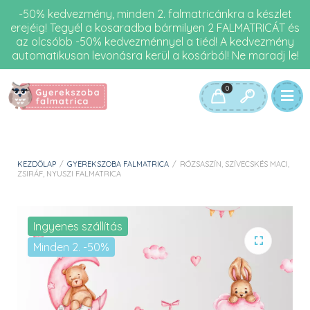
-50% kedvezmény, minden 2. falmatricánkra a készlet
erejéig! Tegyél a kosaradba bármilyen 2 FALMATRICÁT és
az olcsóbb -50% kedvezménnyel a tiéd! A kedvezmény
automatikusan levonásra kerül a kosárból! Ne maradj le!
0
KEZDŐLAP
/
GYEREKSZOBA FALMATRICA
/
RÓZSASZÍN, SZÍVECSKÉS MACI,
ZSIRÁF, NYUSZI FALMATRICA
Ingyenes szállítás
Minden 2. -50%
🔍