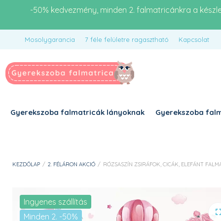
-50% kedvezmény, minden 2. falmatricánkra a készl
Mosolygarancia
7 féle felületre ragasztható
Kapcsolat
Gyerekszoba falmatricák lányoknak
Gyerekszoba falm
KEZDŐLAP
/
2. FÉLÁRON AKCIÓ
/
RÓZSASZÍN ZSIRÁFOK, CICÁK, ELEFÁNT FALM
Ingyenes szállítás
Minden 2. -50%