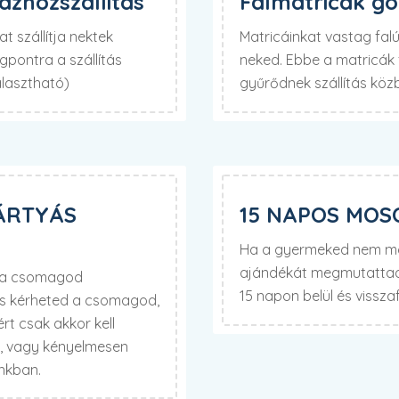
zhozszállítás
Falmatricák g
t szállítja nektek
Matricáinkat vastag fa
pontra a szállítás
neked. Ebbe a matricák f
álasztható)
gyűrődnek szállítás köz
ÁRTYÁS
15 NAPOS MOS
Ha a gyermeked nem mos
ajándékát megmutattad 
d a csomagod
15 napon belül és visszaf
is kérheted a csomagod,
t csak akkor kell
t, vagy kényelmesen
unkban.