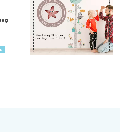
éteg
ca