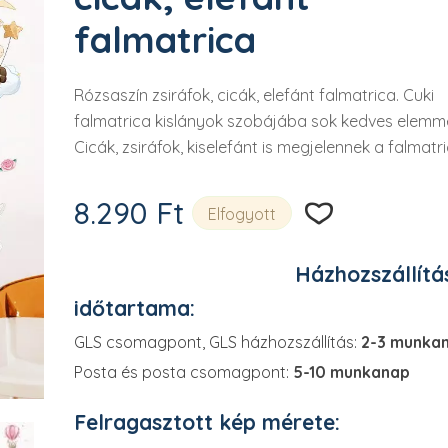

falmatrica
Rózsaszín zsiráfok, cicák, elefánt falmatrica. Cuki
falmatrica kislányok szobájába sok kedves elemme
Cicák, zsiráfok, kiselefánt is megjelennek a falmatr
8.290
Ft
Elfogyott
Házhozszállítá
időtartama:
GLS csomagpont, GLS házhozszállítás:
2-3 munka
Posta és posta csomagpont:
5-10 munkanap
Felragasztott kép mérete: