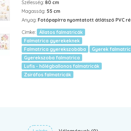
Szélesség:
80 cm
Magasság:
55 cm
Anyag:
Fotópapírra nyomtatott átlátszó PVC r
Címke:
Állatos falmatricák
Falmatrica gyerekeknek
Falmatrica gyerekszobába
Gyerek falmatri
Gyerekszoba falmatrica
Lufis - hőlégballonos falmatricák
Zsiráfos falmatricák
Leírás
Vélemények (0)