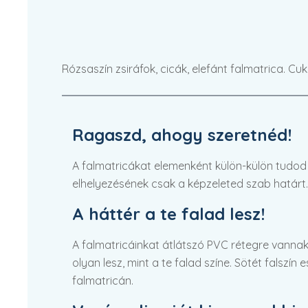
Rózsaszín zsiráfok, cicák, elefánt falmatrica. Cu
Ragaszd, ahogy szeretnéd!
A falmatricákat elemenként külön-külön tudod fe
elhelyezésének csak a képzeleted szab határt.
A háttér a te falad lesz!
A falmatricáinkat átlátszó PVC rétegre vannak
olyan lesz, mint a te falad színe. Sötét falszín
falmatricán.