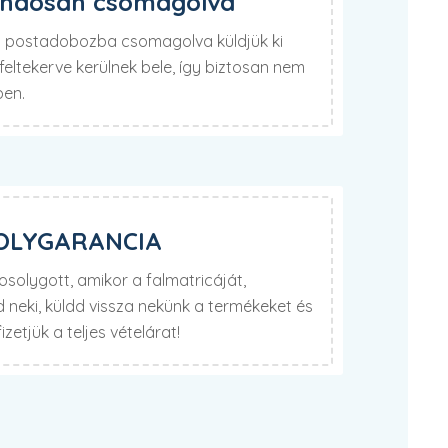
ondosan csomagolva
lú postadobozba csomagolva küldjük ki
eltekerve kerülnek bele, így biztosan nem
ben.
OLYGARANCIA
olygott, amikor a falmatricáját,
neki, küldd vissza nekünk a termékeket és
izetjük a teljes vételárat!