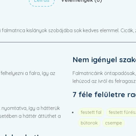
ki falmatrica kislányok szobájába sok kedves elemmel. Cicák, z
Nem igényel szaké
lhelyezni a falra, így az
Falmatricáink öntapadósak,
lehúzod az ívről és felragasz
7 féle felületre r
 nyomtatva, így a hátterük
festett fal
festett fűré
 esetében a háttér áttüthet a
bútorok
csempe