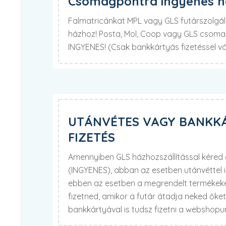
Csomagpontra ingyenes há
Falmatricánkat MPL vagy GLS futárszolgála
házhoz! Posta, Mol, Coop vagy GLS csomag
INGYENES! (Csak bankkártyás fizetéssel v
UTÁNVÉTES VAGY BANKK
FIZETÉS
Amennyiben GLS házhozszállítással kére
(INGYENES), abban az esetben utánvéttel 
ebben az esetben a megrendelt termékekér
fizetned, amikor a futár átadja neked őke
bankkártyával is tudsz fizetni a webshop