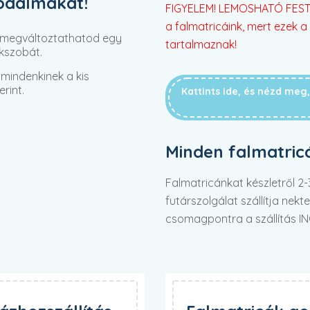
rodalmakat!
FIGYELEM! LEMOSHATÓ FESTÉ
a falmatricáink, mert ezek a 
 megváltoztathatod egy
tartalmaznak!
kszobát.
mindenkinek a kis
rint.
Kattints ide, és nézd me
Minden falmatric
Falmatricánkat készletről 
futárszolgálat szállítja nek
csomagpontra a szállítás I