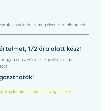
siráfok, kiselefánt is megjelennek a falmatricán.
rtelmet, 1/2 óra alatt kész!
 nagyon egyszerű a felhelyezésük, csak
tod!
agaszthatók!
szporos tapéta
tapéta
üveg
tükör