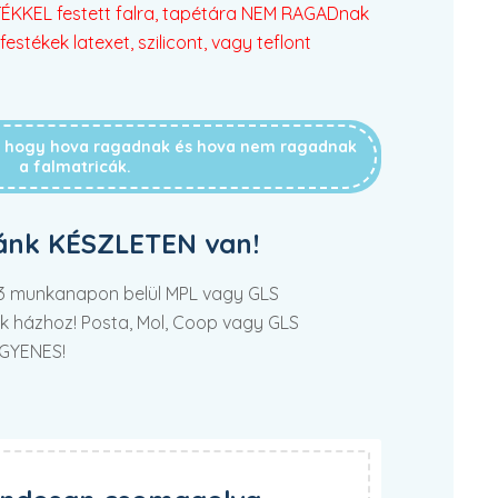
KKEL festett falra, tapétára NEM RAGADnak
festékek latexet, szilicont, vagy teflont
g, hogy hova ragadnak és hova nem ragadnak
a falmatricák.
ánk KÉSZLETEN van!
2-3 munkanapon belül MPL vagy GLS
tek házhoz! Posta, Mol, Coop vagy GLS
NGYENES!