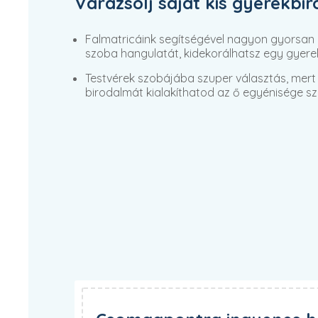
Varázsolj saját kis gyerekbi
Falmatricáink segítségével nagyon gyorsan
szoba hangulatát, kidekorálhatsz egy gyere
Testvérek szobájába szuper választás, mert 
birodalmát kialakíthatod az ő egyénisége sze