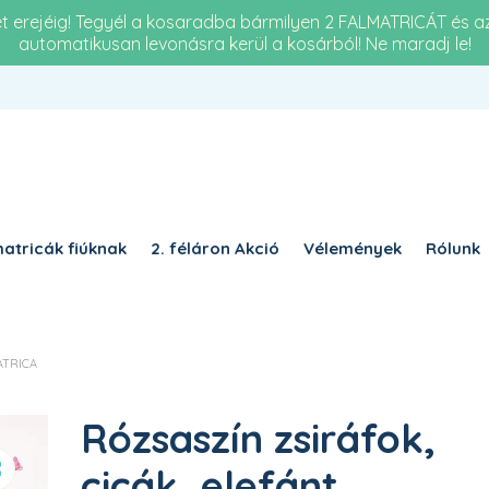
et erejéig! Tegyél a kosaradba bármilyen 2 FALMATRICÁT és 
automatikusan levonásra kerül a kosárból! Ne maradj le!
Re
KÖTELEZŐ
JELSZÓ
*
a 
KÉ
KÉRJÜK, ADJA MEG A VÁLASZT SZÁMJEGYEKKEL:
tiz
6 − 1 =
atricák fiúknak
2. féláron Akció
Vélemények
Rólunk
EMLÉKEZZ RÁM
BELÉPÉS
ATRICA
Elfelejtett jelszó?
Rózsaszín zsiráfok,
cicák, elefánt